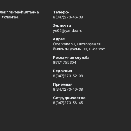
шлек" гәзитенә һылтанма
Телефон
р яҡланған.
8(347)273-46-38
Эл. почта
ye02@yandex.ru
Адрес
Өфө ҡалаһы, Октябрҙең 50
йыллығы урамы, 13, 8-се ҡат
Рекламная служба
89174755304
Редакция
8(347)273-52-08
Приемная
8(347)273-46-38
Сотрудничество
8(347)273-56-45