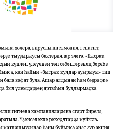
мына холера, вируслы пневмония, гепатит,
әрҙе тыуҙырыусы бактериялар эләгә. «Бысраҡ
рҙың күпләп үлеүенең төп сәбәптәренең береһе
йынса, көн һайын «бысраҡ ҡулдар ауырыуы» тип
ң бала вафат була. Ашар алдынан һәм бәҙрәфкә
нда был үлемдәрҙең яртыһын булдырмаҫҡа
илли гигиена кампанияларына старт бирелә,
ратыла. Үҙенсәлекле рекордтар ҙа ҡуйыла.
ы ҡатнашыусылар һаны буйынса ғәйәт ҙур акция