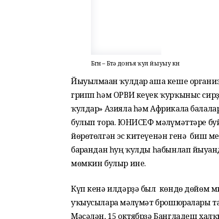
Бөгөн – Бөтә донъя ҡул йыуыу көнө
Йыуылмаған ҡулдар аша кеше организ
грипп һәм ОРВИ кеүек ҡурҡыныс сирҙ
ҡулдар» Азияла һәм Африкала балала
булып тора. ЮНИСЕФ мәғлүмәттәре бу
йөрөтөлгән эс китеүенән генә биш ме
барғандан һуң ҡулды һабынлап йыуға
мөмкин булыр ине.
Күп кенә илдәрҙә был көндө дөйөм м
уҡыусыларға мәғлүмәт брошюралары та
Мәҫәлән, 15 октябрҙә Бангладеш халҡ