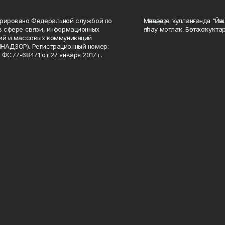
рировано Федеральной службой по
Мәҡәләләрҙе ҡулланғанда "Йә
в сфере связи, информационных
яһау мотлаҡ. Бөтә хоҡуҡта
ий и массовых коммуникаций
НАДЗОР). Регистрационный номер:
 ФС77-68471 от 27 января 2017 г.