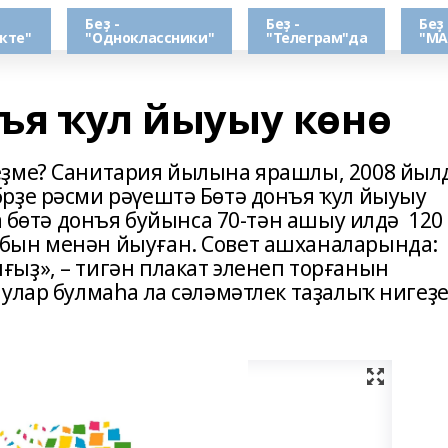
Беҙ -
Беҙ -
Беҙ 
кте"
"Одноклассники"
"Телеграм"да
"МА
нъя ҡул йыуыу көнө
еҙме? Санитария йылына ярашлы, 2008 йыл
рҙе рәсми рәүештә Бөтә донъя ҡул йыуыу
а бөтә донъя буйынса 70-тән ашыу илдә 120
бын менән йыуған. Совет ашханаларында:
ҙ», – тигән плакат эленеп торғанын
улар булмаһа ла сәләмәтлек таҙалыҡ нигеҙ