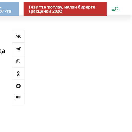
-
Гәзиттә ҡотлау, иғлан бирергә
Х"-та
(расценки 2026)
да
е