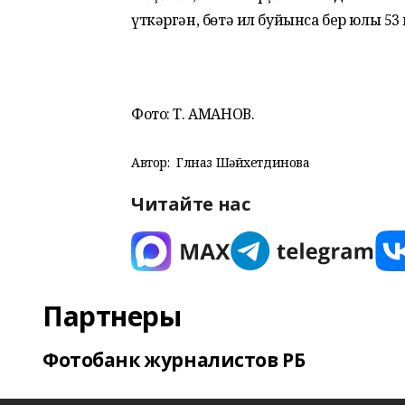
үткәргән, бөтә ил буйынса бер юлы 5
Фото: Т. АМАНОВ.
Автор:
Гөлназ Шәйхетдинова
Читайте нас
Партнеры
Фотобанк журналистов РБ