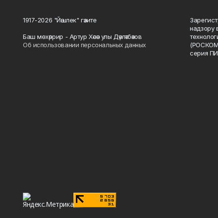
1917-2026 "Йәшлек" гәзите
Зарегист
надзору 
Баш мөхәррир - Артур Хәсән улы Дәүләтбәков
технолог
Об использовании персональных данных
(РОСКОМ
серия ПИ