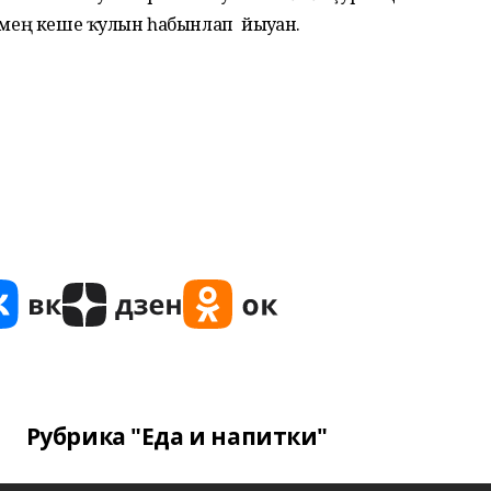
3 мең кеше ҡулын һабынлап йыуған.
Рубрика "Еда и напитки"