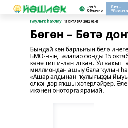
Беҙ -
+19 °С
Облачно
"Вконта
Һаулыҡ һаҡлау
15 ОКТЯБРЯ 2022, 02:45
Бөгөн – Бөтә до
Бындай көн барлығын белә инег
БМО-ның Балалар фонды 15 октяб
көнө тип иғлан иткән. Ул ваҡытт
миллиондан ашыу бала ҡулын һа
«Ашар алдынан ҡулығыҙҙы йыуығы
өлкәндәр яҡшы хәтерләйҙер. Әле 
икәнен оноторға ярамай.