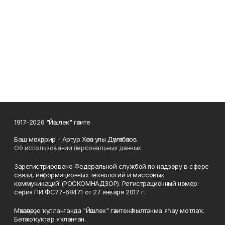
1917-2026 "Йәшлек" гәзите
Баш мөхәррир - Артур Хәсән улы Дәүләтбәков
Об использовании персональных данных
Зарегистрировано Федеральной службой по надзору в сфере
связи, информационных технологий и массовых
коммуникаций (РОСКОМНАДЗОР). Регистрационный номер:
серия ПИ ФС77-68471 от 27 января 2017 г.
Мәҡәләләрҙе ҡулланғанда "Йәшлек" гәзитенә һылтанма яһау мотлаҡ.
Бөтә хоҡуҡтар яҡланған.