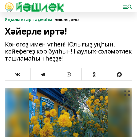
Яңылыҡтар таҫмаһы
9 ИЮЛЯ , 03:00
Хәйерле иртә!
Көнөгөҙ имен үтһен! Юлығыҙ уңһын,
кәйефегеҙ көр булһын! Һаулыҡ-сәләмәтлек
ташламаһын һеҙҙе!