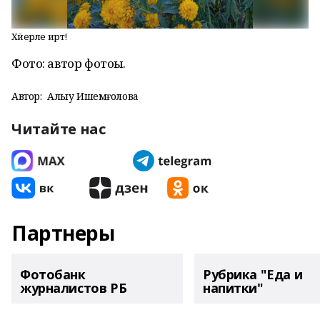
Хәйерле иртә!
Фото: автор фотоһы.
Автор:
Алһыу Ишемғолова
Читайте нас
Партнеры
Фотобанк
Рубрика "Еда и
журналистов РБ
напитки"