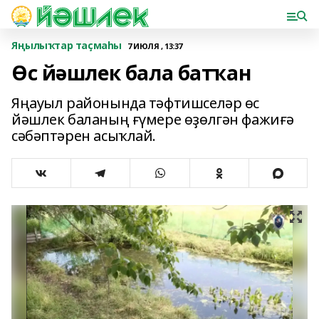
Яңылыҡтар таҫмаһы
7 ИЮЛЯ , 13:37
Өс йәшлек бала батҡан
Яңауыл районында тәфтишселәр өс
йәшлек баланың ғүмере өҙөлгән фажиғә
сәбәптәрен асыҡлай.