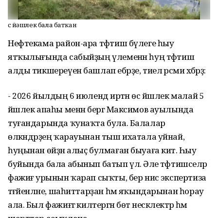
Өс йәшлек бала батҡан
Нефтекама район-ара тәфтиш бүлеге һыу
ятҡылығында сабыйҙың үлеменән һуң тәфтиш
алды тикшереүен башлап ебәрҙе, тиелә рәсми хәбәрҙә:
- 2026 йылдың 6 июлендә иртән өс йәшлек малай 5
йәшлек апаһы менән бергә Максимов ауылында
туғандарында ҡунаҡта була. Балалар
өлкәндәрҙең ҡарауынан тыш ихатала уйнай,
һуңынан өйҙән алыҫ булмаған быуаға китә. Һыу
буйында бала абынып батып үлә. Әле тәфтишселәр
фажиғә урынын ҡарап сыҡты, бер нисә экспертиза
тәғәйенләне, шаһиттарҙан һәм яҡындарынан һорау
ала. Был фажиғәгә килтергән бөтә нескәлектәр һәм