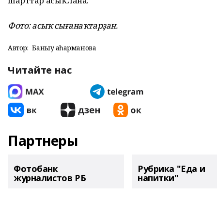
шарттар асыҡлана.
Фото: асыҡ сығанаҡтарҙан.
Автор:
Баныу Ҡаһарманова
Читайте нас
Партнеры
Фотобанк
Рубрика "Еда и
журналистов РБ
напитки"