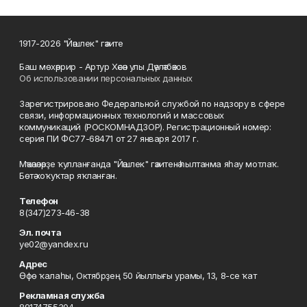
1917-2026 "Йәшлек" гәзите
Баш мөхәррир - Артур Хәсән улы Дәүләтбәков
Об использовании персональных данных
Зарегистрировано Федеральной службой по надзору в сфере
связи, информационных технологий и массовых
коммуникаций (РОСКОМНАДЗОР). Регистрационный номер:
серия ПИ ФС77-68471 от 27 января 2017 г.
Мәҡәләләрҙе ҡулланғанда "Йәшлек" гәзитенә һылтанма яһау мотлаҡ.
Бөтә хоҡуҡтар яҡланған.
Телефон
8(347)273-46-38
Эл. почта
ye02@yandex.ru
Адрес
Өфө ҡалаһы, Октябрҙең 50 йыллығы урамы, 13, 8-се ҡат
Рекламная служба