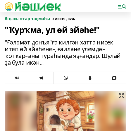
Яңылыҡтар таҫмаһы
3 ИЮНЯ , 07:45
"Ҡурҡма, ул өй эйәһе!"
"Ғәләмәт донъя"ға килгән хатта нисек
итеп өй эйәһенең ғаиләне үлемдән
ҡотҡарғаны тураһында яҙғандар. Шулай
ҙа була икән...