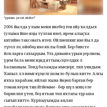
"Ҡурҡма, ул өй эйәһе!"
2006 йылда улым менән икебеҙ генә өйҙә ҡалдыҡ
(улыма йәше яңы тулған ине), ирем алыҫҡа
киткәйне таксовать итеп. Өйләнешкәнгә ике йыл да
түгел әле, өйөбөҙ ике яҡлы бәләкәй. Бер бикәсте
йоҡларға саҡырҙым. Уға диванға урын әҙерләнем,
үҙем бала менән иҙәндә яттым,сәңгелдәккә лә
һалманым. Төндә баламды имеҙергә, тип уяндым.
Ҡапыл әллә нимәгә күңелгә шомло булып китте. Алғы
яҡҡа ҡараһам, яйлап ҡына йөҙөп барған бер
томан кеүек тип әйтәйемме - бер шәүлә миңә еле
бөркөлөп үтеп, беҙ ятҡан төп яҡтағы тәҙрә аша
сығып китте. Ҡурҡыуымды аңлап
тораһығыҙҙыр инде, башым аша одеалымды