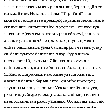
тығынын тыҡтым ятыр алдынан, бер ниндәй ҙә еҫ
сыҡмай ине. Йоҡлап ятһам: “Тор! Уян!” тип
минең исемде әйтте иремдең тауышы менән, төнгө
сәғәт ике ине. Уянып китһәм, төтөн еҫе - өй күм-гүк
төтөн ине (светты токандырып ебәрҙем), ишекте
асып, ҡулға ниндәй сепрәк эләкте, шуның менән
елһетә башланым, үҙем балаларҙы уяттым, улар
әсәй, баш ауырта башланы, тиҙәр. Ҙур улыма 13,
икенсеһенә 10, ҡыҙыма 7 йәш кенәләр, күмәкләп
елһетеп алып, иртәнге биштә генә йоҡларга яттыҡ.
Ятҡас, аптырайым, кем мине уятты икән тип,
аҙаҡтан башҡа барып етте - өй эйәһе иремдең
тауышы менән уятҡанын. Уға кешегә әйткән кеүек,
рәхмәт инде, беҙҙе үлемдән аралағанһың, тип күп
итеп илай-илай рәхмәт уҡыным. Өй йыуам тип саҡ
теге донъяға китмәнем балаларым менән, тьфу-