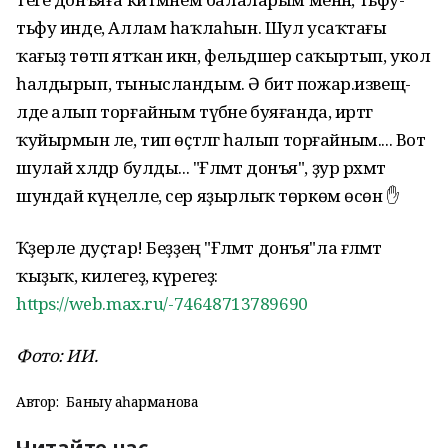
тьфу инде, Аллам һаҡлаһын. Шул усаҡтағы
ҡағыҙ төтәп ятҡан икән, фельдшер саҡыртып, укол
һалдырып, тынысландым. Ә бит пожар.извещ-
лде алып торғайным түбәне буяғанда, иртәгә
ҡуйырмын әле, тип өҫтәлгә һалып торғайным.... Вот
шулай хәлдәр булды... "Ғәләмәт донъя", ҙур рәхмәт
шундай күңелле, сер яҙырлыҡ төркөм өсөн ✋
Ҡәҙерле дуҫтар! Беҙҙең "Ғәләмәт донъя"ла ғәләмәт
ҡыҙыҡ, килегеҙ, күрегеҙ:
https://web.max.ru/-74648713789690
Фото: ИИ.
Автор:
Баныу Ҡаһарманова
Читайте нас