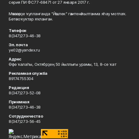
серия ПИ ФС77-68471 от 27 января 2017 г.
Мәҡәләләрҙе ҡулланғанда "Йәшлек" гәзитенә һылтанма яһау мотлаҡ.
Бөтә хоҡуҡтар яҡланған.
Телефон
8(347)273-46-38
Эл. почта
ye02@yandex.ru
Адрес
Өфө ҡалаһы, Октябрҙең 50 йыллығы урамы, 13, 8-се ҡат
Рекламная служба
89174755304
Редакция
8(347)273-52-08
Приемная
8(347)273-46-38
Сотрудничество
8(347)273-56-45