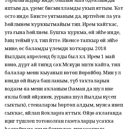
яптым да, үҙемсә бисмилламды уҡып яттым. Ҡот
осто инде. Бикәсте уятманым да, иртәгеһенә ла уға
һөйләмәнем ҡурҡкытмайым тип. Ирем ҡайтҡас,
уға ғына һөйләнем. Бушҡа ҡурҡма, өй эйәһе инде,
һиңә теймәй ул, тип әйтте. Икенсе тапҡыр өй эйәһе
мине, өс баламды үлемдән ҡотҡарҙы. 2018
йылдың апрелендә булды был хәл. Ирем 1 май
көнө, дүрт ай тигәндә саҡ Мәскәүҙән эштән ҡайта, тип
балалар менән ҡыуанып көтөп йөрөйбөҙ. Мин ул
көндө өй йыуа башланым, түбә таҡталарын
водаэм-ка менән аҡланым (һаман да шул ике
яҡлы бәләкәй өйҙә инек, ҙурына шул йылды күсеп
сыҡтыҡ), стеналарзы һөртөп алдым, мунса инеп
сыҡҡас, яйлап йоҡларға яттыҡ. Өйҙө аҡлағанда
иҙәнгә түшәлеп тотонолған газеталарҙы усаҡҡа
һалғайным, янып бөткәндер, тип усаҡтың