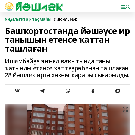
Яңылыҡтар таҫмаһы
3 ИЮНЯ , 06:40
Башҡортостанда йәшәүсе ир
танышын етенсе ҡаттан
ташлаған
Ишембайҙа янъял ваҡытында таныш
ҡатынды етенсе ҡат тәҙрәһенән ташлаған
28 йәшлек иргә хөкөм ҡарары сығарылды.