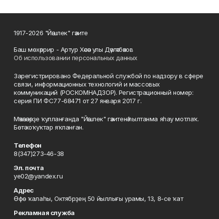
1917-2026 "Йәшлек" гәзите
Баш мөхәррир - Артур Хәсән улы Дәүләтбәков
Об использовании персональных данных
Зарегистрировано Федеральной службой по надзору в сфере
связи, информационных технологий и массовых
коммуникаций (РОСКОМНАДЗОР). Регистрационный номер:
серия ПИ ФС77-68471 от 27 января 2017 г.
Мәҡәләләрҙе ҡулланғанда "Йәшлек" гәзитенә һылтанма яһау мотлаҡ.
Бөтә хоҡуҡтар яҡланған.
Телефон
8(347)273-46-38
Эл. почта
ye02@yandex.ru
Адрес
Өфө ҡалаһы, Октябрҙең 50 йыллығы урамы, 13, 8-се ҡат
Рекламная служба