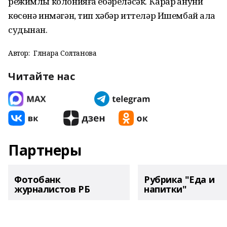
режимлы колонияға ебәреләсәк. Ҡарар ҡануни
көсөнә инмәгән, тип хәбәр иттеләр Ишембай ҡала
судынан.
Автор:
Гөлнара Солтанова
Читайте нас
Партнеры
Фотобанк
Рубрика "Еда и
журналистов РБ
напитки"