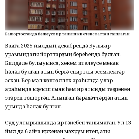
Башҡортостанда йәшәүсе ир танышын етенсе ҡаттан ташлаған
Ваҡиға 2025 йылдың декабрендә Бульвар
урамындағы йорттарҙың береһендә булған.
Билдәле булыуынса, хөкөм ителеүсе менән
һәләк булған ҡатын бергә спиртлы эсемлектәр
эскән. Бер мәл көнсөллөк арҡаһында улар
араһында ыҙғыш сыҡҡан һәм ир ҡатынды тәҙрәнән
этәреп төшөргән. Алынған йәрәхәттәрҙән ҡатын
урында һәләк булған.
Суд ултырышында ир ғәйебен танымаған. Ул 13
йыл да 6 айға иркенән мәхрүм итеп, ҡаты