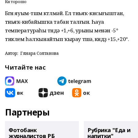
Көн торошо
Бөгөн яуым-төшөм көтөлмәй. Ел төньяҡ-көнсығыштан,
төньяҡ-көнбайышҡа табан талғын. Һауа
температураһы төндә +1,+6, урыны менән -5°
тиклем һалҡынайтып ҡырау төшә, көндөҙ +15,+20°.
Автор:
Гөлнара Солтанова
Читайте нас
Партнеры
Фотобанк
Рубрика "Еда и
журналистов РБ
напитки"