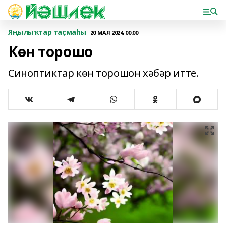
Яңылыҡтар таҫмаһы
20 МАЯ 2024, 00:00
Көн торошо
Синоптиктар көн торошон хәбәр итте.