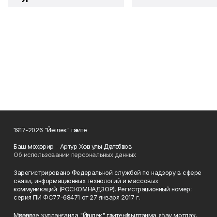
1917-2026 "Йәшлек" гәзите
Баш мөхәррир - Артур Хәсән улы Дәүләтбәков
Об использовании персональных данных
Зарегистрировано Федеральной службой по надзору в сфере
связи, информационных технологий и массовых
коммуникаций (РОСКОМНАДЗОР). Регистрационный номер:
серия ПИ ФС77-68471 от 27 января 2017 г.
Мәҡәләләрҙе ҡулланғанда "Йәшлек" гәзитенә һылтанма яһау мотлаҡ.