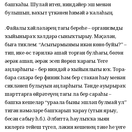
башҡаһы. Шулай итеп, ниндәйҙер эш менән
булышып, ваҡыт үткәнен һиҙмәй ҙә ҡалаһың.
.Файҙалы хәйләләрҙең тағы береһе – организмды
ҡыйыныраҡ хәлдәрҙә сыныҡтырыу. Мәҫәлән,
быға тиклем: “Асығырмынмы икән көнө буйы?” –
тип, ике-өс тәрилкә ашай торған булһағыҙ, бөгөн
әҙерәк ашап, әҙерәк эсеп йөрөп ҡарағыҙ. Үҙегеҙ
аңларһығыҙ – бер ниндәй ҙә ҡыйынлығы юҡ. Тора-
бара сәхәрҙә бер финик һәм бер стакан һыу менән
сикләнеп булыуын аңларһығыҙ. Тәнде ауырыраҡ
шарттарға өйрәтеүҙең тағы ла бер сараһы –
башҡа кешеләр “ураҙала быны эшләп булмай ул”
тигән нәмәләрҙе башҡарып ҡарау (утын ярыу,
бесән сабыу һ.б.). Әлбиттә, һаулыҡҡа зыян
килергә тейеш түгел, ләкин кешенең тәне һеҙ үҙегеҙ