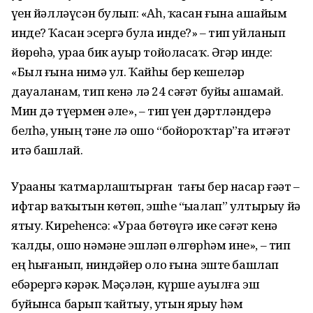
үҙен йәлләүсән булып: «Аһ, ҡасан ғына ашайым
инде? Ҡасан эсергә була инде?» – тип уйланып
йөрөһә, ураҙа бик ауыр тойоласаҡ. Әгәр инде:
«Был ғына нимә ул. Ҡайһы бер кешеләр
дауаланам, тип кенә лә 24 сәғәт буйы ашамай.
Мин дә түҙермен әле», – тип үҙен дәртләндерә
белһә, уның тәне лә ошо “бойороҡтар”ға итәғәт
итә башлай.
Ураҙаны ҡатмарлаштырған тағы бер насар ғәҙәт –
ифтар ваҡытын көтөп, эшһеҙ “ыҙалап” ултырыу йә
ятыу. Киреһенсә: «Ураҙа бөтөүгә ике сәғәт кенә
ҡалды, ошо нәмәне эшләп өлгөрһәм ине», – тип
ең һыҙғанып, ниндәйҙер оло ғына эште башлап
ебәрергә кәрәк. Мәҫәлән, күрше ауылға эш
буйынса барып ҡайтыу, утын ярыу һәм