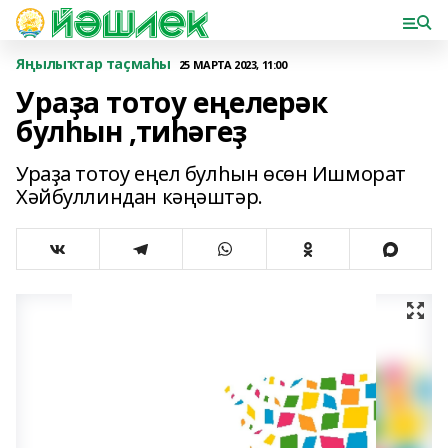
Яңылыҡтар таҫмаһы
25 МАРТА 2023, 11:00
Ураҙа тотоу еңелерәк
булһын ,тиһәгеҙ
Ураҙа тотоу еңел булһын өсөн Ишморат
Хәйбуллиндан кәңәштәр.