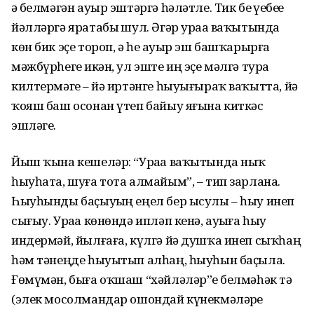
ҙә белмәгән ауыр эштәргә һәләтле. Тик беҙ үҙебеҙҙе
йәлләргә яратабыҙ шул. Әгәр ураҙа ваҡытында
көн бик эҫе тороп, ә һеҙ ауыр эш башҡарырға
мәжбүрһегеҙ икән, ул эште иң эҫе мәлгә тура
килтермәгеҙ – йә иртәнге һыуығыраҡ ваҡытта, йә
ҡояш баш осонан үтеп байыу яғына киткәс
эшләгеҙ.
Йыш ҡына кешеләр: “Ураҙа ваҡытында ныҡ
һыуһата, шуға тота алмайым”, – тип зарлана.
Һыуһынды баҫыуҙың еңел бер ысулы – һыу инеп
сығыу. Ураҙа көнөндә ипләп кенә, ауыҙға һыу
индермәй, йылғаға, күлгә йә душҡа инеп сыҡһаң
һәм тәнеңде һыуытып алһаң, һыуһын баҫыла.
Ғөмүмән, быға оҡшаш “хәйләләр”ҙе белмәһәк тә
(элек мосолмандар ошондай күнекмәләрҙе