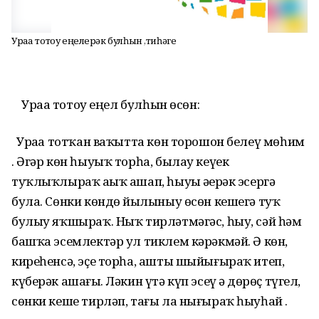
Ураҙа тотоу еңелерәк булһын ,тиһәгеҙ
Ураҙа тотоу еңел булһын өсөн:
Ураҙа тотҡан ваҡытта көн торошон белеү мөһим
. Әгәр көн һыуыҡ торһа, былау кеүек
туҡлыҡлыраҡ аҙыҡ ашап, һыуҙы әҙерәк эсергә
була. Сөнки көндөҙ йылыныу өсөн кешегә туҡ
булыу яҡшыраҡ. Ныҡ тирләтмәгәс, һыу, сәй һәм
башҡа эсемлектәр ул тиклем кәрәкмәй. Ә көн,
киреһенсә, эҫе торһа, ашты шыйығыраҡ итеп,
күберәк ашағыҙ. Ләкин үтә күп эсеү ҙә дөрөҫ түгел,
сөнки кеше тирләп, тағы ла нығыраҡ һыуһай .