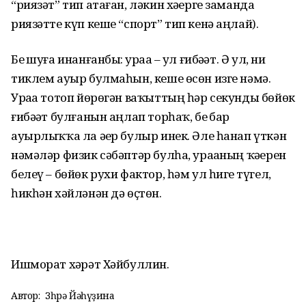
“риязәт” тип атаған, ләкин хәҙерге заманда
риязәтте күп кеше “спорт” тип кенә аңлай).
Беҙ шуға инанғанбыҙ: ураҙа – ул ғибәҙәт. Ә ул, ни
тиклем ауыр булмаһын, кеше өсөн изге нәмә.
Ураҙа тотоп йөрөгән ваҡыттың һәр секунды бөйөк
ғибәҙәт булғанын аңлап торһаҡ, беҙ бар
ауырлыҡҡа ла әҙер булыр инек. Әле һанап үткән
нәмәләр физик сәбәптәр булһа, ураҙаның ҡәҙерен
белеү – бөйөк рухи фактор, һәм ул һигеҙ түгел,
һикһән хәйләнән дә өҫтөн.
Ишморат хәҙрәт Хәйбуллин.
Автор:
Зөһрә Йәһүҙина