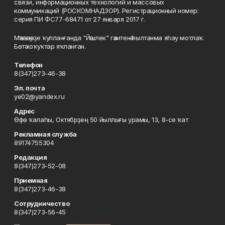
связи, информационных технологий и массовых
коммуникаций (РОСКОМНАДЗОР). Регистрационный номер:
серия ПИ ФС77-68471 от 27 января 2017 г.
Мәҡәләләрҙе ҡулланғанда "Йәшлек" гәзитенә һылтанма яһау мотлаҡ.
Бөтә хоҡуҡтар яҡланған.
Телефон
8(347)273-46-38
Эл. почта
ye02@yandex.ru
Адрес
Өфө ҡалаһы, Октябрҙең 50 йыллығы урамы, 13, 8-се ҡат
Рекламная служба
89174755304
Редакция
8(347)273-52-08
Приемная
8(347)273-46-38
Сотрудничество
8(347)273-56-45