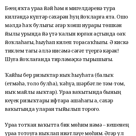
Беҙҙең яҡта ураҙа йәй һәм яҙ миҙгелдәренә тура
килгәндә күптәр сәхәрҙән һуң йоҡларға ята. Ошо
мәлдә һаҡ булығыҙ: әгәр ҡояш нурҙары төшкән
йылы урында йә үтә ҡалын юрған аҫтында оҙаҡ
йоҡлаһағыҙ, һыуһап килеп торасаҡһығыҙ. Ә кискә
тиклем тағы әллә нисәмә сәғәт түҙергә кәрәк!
Шуға йоҡлағанда тирләмәҫкә тырышығыҙ.
Ҡайһы бер ризыҡтар ныҡ һыуһата (балыҡ
(етмәһә, тоҙло булһа), ҡәһүә, шәрбәтле тәм-том,
ныҡ майлы аҙыҡтар). Ураҙа ваҡытында бының
кеүек ризыҡтарҙы ифтарҙа ашаһағыҙ ҙа, сәхәр
ваҡытында уларҙан тыйылып тороғоҙ.
Ураҙа тотҡан ваҡытта бик мөһим нәмә – кешенең
ураҙа тотоуға ныҡлап ниәтләүе мөһим. Әгәр ул