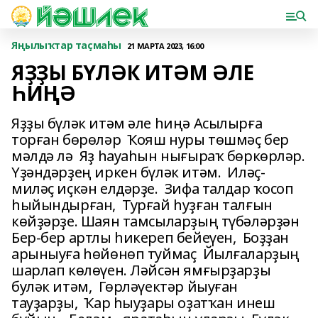
Яңылыҡтар таҫмаһы
21 МАРТА 2023, 16:00
ЯҘҘЫ БҮЛӘК ИТӘМ ӘЛЕ
ҺИҢӘ
Яҙҙы бүләк итәм әле һиңә Асылырға
торған бөрөләр Ҡояш нуры төшмәҫ бер
мәлдә лә Яҙ һауаһын нығыраҡ бөркөрләр.
Үҙәндәрҙең иркен бүләк итәм. Иләҫ-
миләҫ иҫкән елдәрҙе. Зифа талдар ҡосоп
һыйындырған, Турғай һуҙған талғын
көйҙәрҙе. Шаян тамсыларҙың түбәләрҙән
Бер-бер артлы һикереп бейеүен, Боҙҙан
арыныуға һөйөнөп туймаҫ Йылғаларҙың
шарлап көлөүен. Ләйсән ямғырҙарҙы
буләк итәм, Гөрләүектәр йыуған
тауҙарҙы, Ҡар һыуҙары оҙатҡан инеш