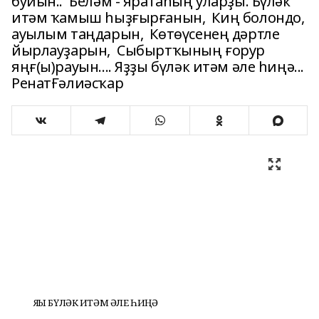
буйын.. Беләм - яратаһың уларҙы. Бүләк
итәм ҡамыш һыҙғырғанын, Киң болондо,
ауылым таңдарын, Көтөүсенең дәртле
йырлауҙарын, Сыбыртҡының ғорур
яңғ(ы)рауын.... Яҙҙы бүләк итәм әле һиңә...
РенатҒәлиәсҡар
ЯҘҘЫ БҮЛӘК ИТӘМ ӘЛЕ ҺИҢӘ