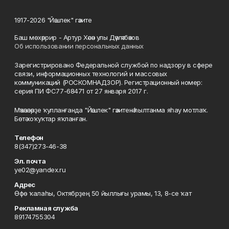
1917-2026 "Йәшлек" гәзите
Баш мөхәррир - Артур Хәсән улы Дәүләтбәков
Об использовании персональных данных
Зарегистрировано Федеральной службой по надзору в сфере
связи, информационных технологий и массовых
коммуникаций (РОСКОМНАДЗОР). Регистрационный номер:
серия ПИ ФС77-68471 от 27 января 2017 г.
Мәҡәләләрҙе ҡулланғанда "Йәшлек" гәзитенә һылтанма яһау мотлаҡ.
Бөтә хоҡуҡтар яҡланған.
Телефон
8(347)273-46-38
Эл. почта
ye02@yandex.ru
Адрес
Өфө ҡалаһы, Октябрҙең 50 йыллығы урамы, 13, 8-се ҡат
Рекламная служба
89174755304