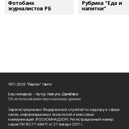
Фотобанк
Рубрика "Еда и
журналистов РБ
напитки"
1917-2026 "Йәшлек" гәзите
Баш мөхәррир - Артур Хәсән улы Дәүләтбәков
Об использовании персональных данных
Зарегистрировано Федеральной службой по надзору в сфере
связи, информационных технологий и массовых
коммуникаций (РОСКОМНАДЗОР). Регистрационный номер:
серия ПИ ФС77-68471 от 27 января 2017 г.