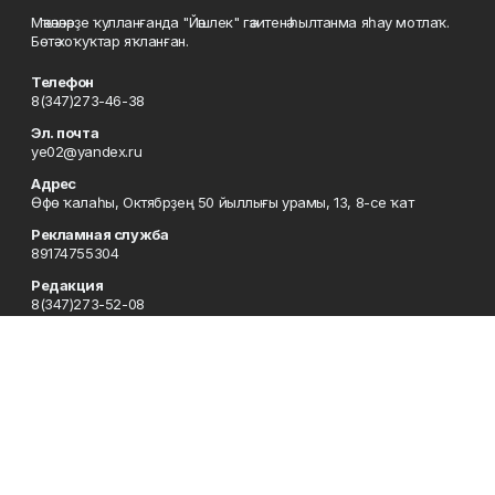
Мәҡәләләрҙе ҡулланғанда "Йәшлек" гәзитенә һылтанма яһау мотлаҡ.
Бөтә хоҡуҡтар яҡланған.
Телефон
8(347)273-46-38
Эл. почта
ye02@yandex.ru
Адрес
Өфө ҡалаһы, Октябрҙең 50 йыллығы урамы, 13, 8-се ҡат
Рекламная служба
89174755304
Редакция
8(347)273-52-08
Приемная
8(347)273-46-38
Сотрудничество
8(347)273-56-45