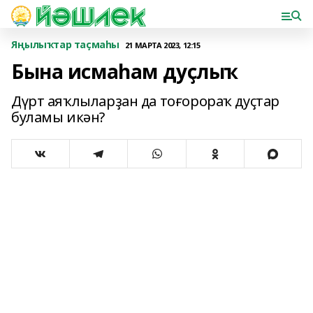
Яңылыҡтар таҫмаһы
21 МАРТА 2023, 12:15
Бына исмаһам дуҫлыҡ
Дүрт аяҡлыларҙан да тоғорораҡ дуҫтар
буламы икән?