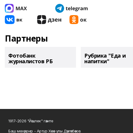
Партнеры
Фотобанк
Рубрика "Еда и
журналистов РБ
напитки"
1917-2026 "Йәшлек" гәзите
Баш мөхәррир - Артур Хәсән улы Дәүләтбәков