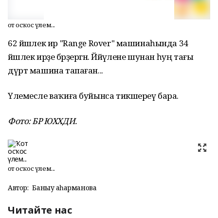
Ҡот осҡос үлем...
62 йәшлек ир "Range Rover" машинаһында 34
йәшлек ирҙе бәрҙергән. Йәйәүлене шунан һуң тағы
дүрт машина тапаған...
Үлемесле ваҡиға буйынса тикшереү бара.
Фото: БР ЮХХДИ.
Ҡот осҡос үлем...
Автор:
Баныу Ҡаһарманова
Читайте нас