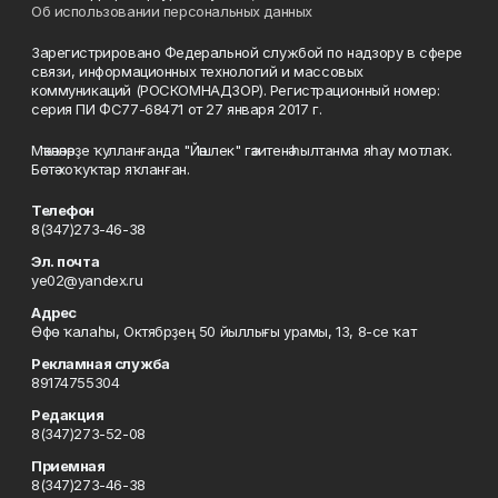
Об использовании персональных данных
Зарегистрировано Федеральной службой по надзору в сфере
связи, информационных технологий и массовых
коммуникаций (РОСКОМНАДЗОР). Регистрационный номер:
серия ПИ ФС77-68471 от 27 января 2017 г.
Мәҡәләләрҙе ҡулланғанда "Йәшлек" гәзитенә һылтанма яһау мотлаҡ.
Бөтә хоҡуҡтар яҡланған.
Телефон
8(347)273-46-38
Эл. почта
ye02@yandex.ru
Адрес
Өфө ҡалаһы, Октябрҙең 50 йыллығы урамы, 13, 8-се ҡат
Рекламная служба
89174755304
Редакция
8(347)273-52-08
Приемная
8(347)273-46-38