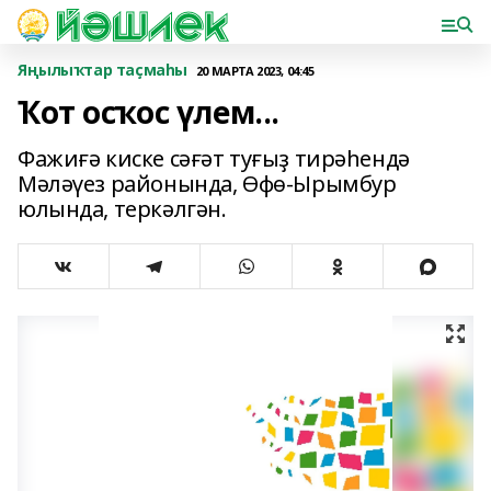
Яңылыҡтар таҫмаһы
20 МАРТА 2023, 04:45
Ҡот осҡос үлем...
Фажиғә киске сәғәт туғыҙ тирәһендә
Мәләүез районында, Өфө-Ырымбур
юлында, теркәлгән.