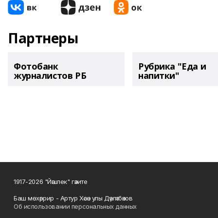
Партнеры
Фотобанк
Рубрика "Еда и
журналистов РБ
напитки"
1917-2026 "Йәшлек" гәзите
Баш мөхәррир - Артур Хәсән улы Дәүләтбәков
Об использовании персональных данных