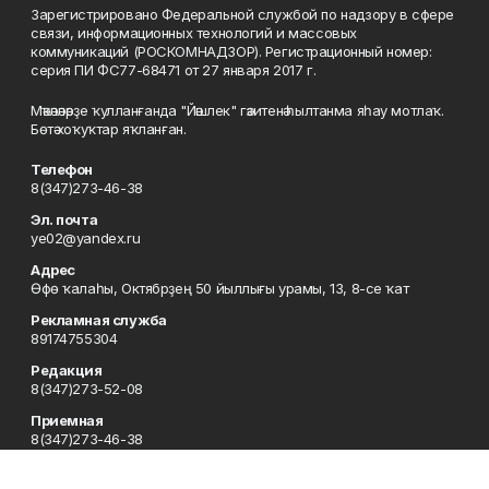
Зарегистрировано Федеральной службой по надзору в сфере
связи, информационных технологий и массовых
коммуникаций (РОСКОМНАДЗОР). Регистрационный номер:
серия ПИ ФС77-68471 от 27 января 2017 г.
Мәҡәләләрҙе ҡулланғанда "Йәшлек" гәзитенә һылтанма яһау мотлаҡ.
Бөтә хоҡуҡтар яҡланған.
Телефон
8(347)273-46-38
Эл. почта
ye02@yandex.ru
Адрес
Өфө ҡалаһы, Октябрҙең 50 йыллығы урамы, 13, 8-се ҡат
Рекламная служба
89174755304
Редакция
8(347)273-52-08
Приемная
8(347)273-46-38
Сотрудничество