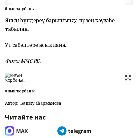
Янғын ҡорбаны...
Янғын һүндереү барышында ирҙең кәүҙәһе
табылған.
Ут сәбәптәре асыҡлана.
Фото: МЧС РБ.
Янғын ҡорбаны...
Автор:
Баныу Ҡаһарманова
Читайте нас