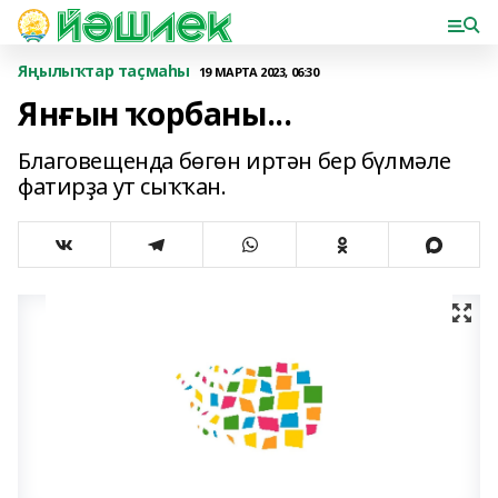
Яңылыҡтар таҫмаһы
19 МАРТА 2023, 06:30
Янғын ҡорбаны...
Благовещенда бөгөн иртән бер бүлмәле
фатирҙа ут сыҡҡан.