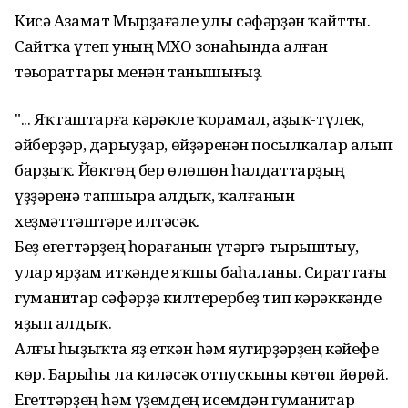
Кисә Азамат Мырҙағәле улы сәфәрҙән ҡайтты.
Сайтҡа үтеп уның МХО зонаһында алған
тәҫьораттары менән танышығыҙ.
"... Яҡташтарға кәрәкле ҡорамал, аҙыҡ-түлек, ​
әйберҙәр, дарыуҙар, өйҙәренән посылкалар алып
барҙыҡ. Йөктөң бер өлөшөн һалдаттарҙың
үҙҙәренә тапшыра алдыҡ, ҡалғанын
хеҙмәттәштәре илтәсәк.
Беҙ егеттәрҙең һорағанын үтәргә тырыштыу,
улар ярҙам иткәнде яҡшы баһаланы. Сираттағы
гуманитар сәфәрҙә килтерербеҙ тип кәрәккәнде
яҙып алдыҡ.
Алғы һыҙыҡта яҙ еткән һәм яугирҙәрҙең кәйефе
көр. Барыһы ла киләсәк отпускыны көтөп йөрөй.
Егеттәрҙең һәм үҙемдең исемдән гуманитар