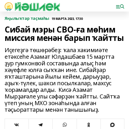
Яңылыҡтар таҫмаһы
19 МАРТА 2023, 17:30
Сибай мэры СВО-ға мөһим
миссия менән барып ҡайтты
Иҫегеҙгә төшөрәбеҙ: ҡала хакимиәте
етәксеһе Азамат Юлдашбаев 15 мартта
ҙур гумконвой составында алыҫ һәм
хәүефле юлға сыҡҡан ине. Сибайҙар
яҡташтарына йылы кейем, дарыуҙар,
аҙыҡ-түлек, шәхси посылкалар, махсус
ҡорамалдар алды. Кисә Азамат
Мырҙағәле улы сәфәрҙән ҡайтты. Сайтҡа
үтеп уның МХО зонаһында алған
тәҫьораттары менән танышығыҙ.