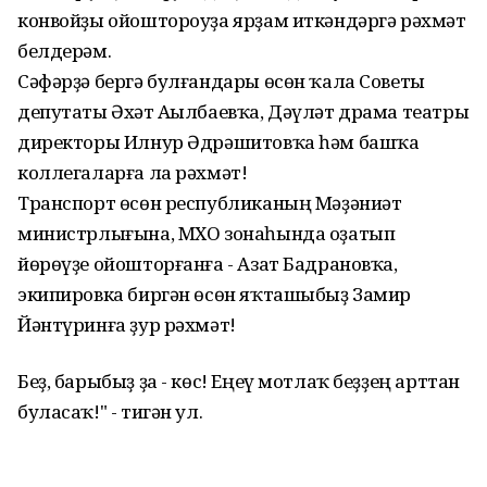
конвойҙы ойоштороуҙа ярҙам иткәндәргә рәхмәт
белдерәм. ​
Сәфәрҙә бергә булғандары өсөн ҡала Советы
депутаты Әхәт Аҫылбаевҡа, Дәүләт драма театры
директоры Илнур Әдрәшитовҡа һәм башҡа
коллегаларға ла рәхмәт!
Транспорт өсөн республиканың Мәҙәниәт
министрлығына, МХО зонаһында оҙатып
йөрөүҙе ойошторғанға - Азат Бадрановҡа,
экипировка биргән өсөн яҡташыбыҙ Замир
Йәнтүринға ҙур рәхмәт!
Беҙ, барыбыҙ ҙа - көс! Еңеү мотлаҡ беҙҙең арттан
буласаҡ!" - тигән ул.