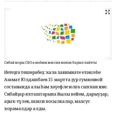
Сибай мэры СВО-ға мөһим миссия менән барып ҡайтты
Иҫегеҙгә төшөрәбеҙ: ҡала хакимиәте етәксеһе
Азамат Юлдашбаев 15 мартта ҙур гумконвой
составында алыҫ һәм хәүефле юлға сыҡҡан ине.
Сибайҙар яҡташтарына йылы кейем, дарыуҙар,
аҙыҡ-түлек, шәхси посылкалар, махсус
ҡорамалдар алды.