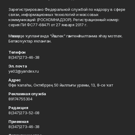
Зарегистрировано Федеральной службой по надзору в сфере
связи, информационных технологий и массовых
коммуникаций (РОСКОМНАДЗОР). Регистрационный номер:
серия ПИ ФС77-68471 от 27 января 2017 г.
Мәҡәләләрҙе ҡулланғанда "Йәшлек" гәзитенә һылтанма яһау мотлаҡ.
Бөтә хоҡуҡтар яҡланған.
Телефон
8(347)273-46-38
Эл. почта
ye02@yandex.ru
Адрес
Өфө ҡалаһы, Октябрҙең 50 йыллығы урамы, 13, 8-се ҡат
Рекламная служба
89174755304
Редакция
8(347)273-52-08
Приемная
8(347)273-46-38