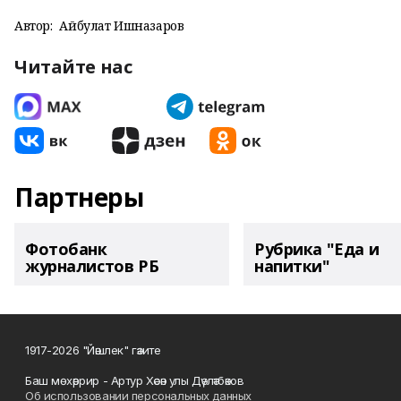
Автор:
Айбулат Ишназаров
Читайте нас
Партнеры
Фотобанк
Рубрика "Еда и
журналистов РБ
напитки"
1917-2026 "Йәшлек" гәзите
Баш мөхәррир - Артур Хәсән улы Дәүләтбәков
Об использовании персональных данных