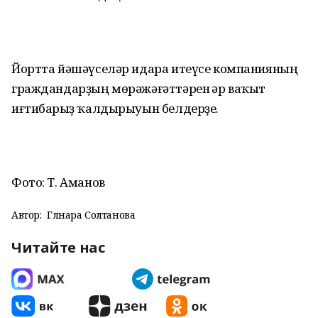
Йортта йәшәүселәр идара итеүсе компанияның
граждандарҙың мөрәжәғәттәрен һәр ваҡыт
иғтибарһыҙ ҡалдырыуын белдерҙе.
Фото: Т. Аманов
Автор:
Гөлнара Солтанова
Читайте нас