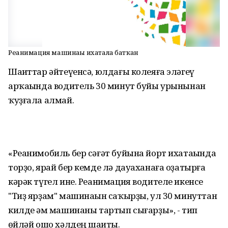
Реанимация машинаһы ихатала батҡан
Шаһиттар әйтеүенсә, юлдағы колеяға эләгеү
арҡаһында водитель 30 минут буйы урынынан
ҡуҙғала алмай.
«Реанимобиль бер сәғәт буйына йорт ихатаһында
торҙо, ярай бер кемде лә дауаханаға оҙатырға
кәрәк түгел ине. Реанимация водителе икенсе
"Тиҙ ярҙам" машинаһын саҡырҙы, ул 30 минуттан
килде һәм машинаны тартып сығарҙы», - тип
һөйләй ошо хәлдең шаһиты.