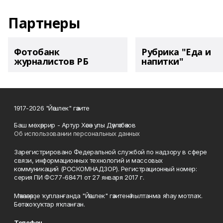
Партнеры
Фотобанк
Рубрика "Еда и
журналистов РБ
напитки"
1917-2026 "Йәшлек" гәзите
Баш мөхәррир - Артур Хәсән улы Дәүләтбәков
Об использовании персональных данных
Зарегистрировано Федеральной службой по надзору в сфере
связи, информационных технологий и массовых
коммуникаций (РОСКОМНАДЗОР). Регистрационный номер:
серия ПИ ФС77-68471 от 27 января 2017 г.
Мәҡәләләрҙе ҡулланғанда "Йәшлек" гәзитенә һылтанма яһау мотлаҡ.
Бөтә хоҡуҡтар яҡланған.
Телефон