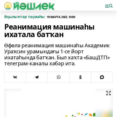
Яңылыҡтар таҫмаһы
19 МАРТА 2023, 10:00
Реанимация машинаһы
ихатала батҡан
Өфөлә реанимация машинаһы Академик
Ураҡсин урамындағы 1-се йорт
ихатаһында батҡан. Был хаҡта «БашДТП»
телеграм-каналы хәбәр итә.