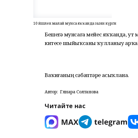
10 йәшлек малай мунса яҡҡанда зыян күргән
Бешеүгә мунсаға мейес яҡҡанда, ут 
китеүсе шыйыҡсаны ҡулланыу арҡа
Ваҡиғаның сәбәптәре асыҡлана.
Автор:
Гөлнара Солтанова
Читайте нас