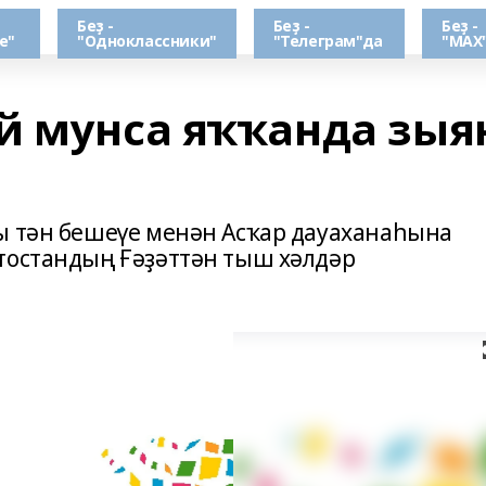
Беҙ -
Беҙ -
Беҙ -
е"
"Одноклассники"
"Телеграм"да
"МАХ
й мунса яҡҡанда зыя
ы тән бешеүе менән Асҡар дауаханаһына
тостандың Ғәҙәттән тыш хәлдәр