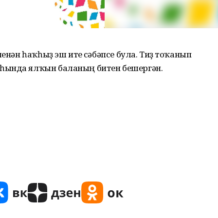
менән һаҡһыҙ эш итеү сәбәпсе була. Тиҙ тоҡанып
һында ялҡын баланың битен бешергән.