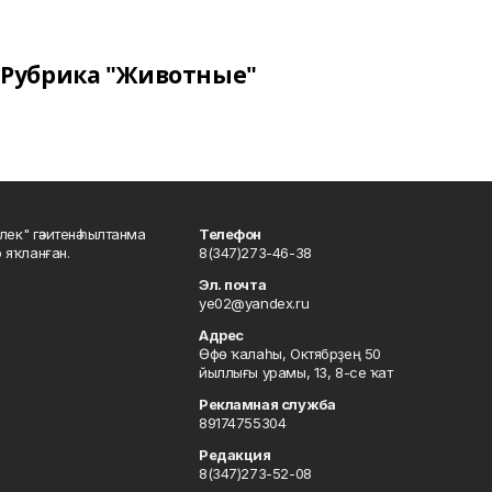
Рубрика "Животные"
шлек" гәзитенә һылтанма
Телефон
р яҡланған.
8(347)273-46-38
Эл. почта
ye02@yandex.ru
Адрес
Өфө ҡалаһы, Октябрҙең 50
йыллығы урамы, 13, 8-се ҡат
Рекламная служба
89174755304
Редакция
8(347)273-52-08