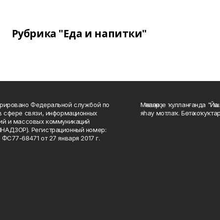
Рубрика "Еда и напитки"
рировано Федеральной службой по
Мәҡәләләрҙе ҡулланғанда "Йә
в сфере связи, информационных
яһау мотлаҡ. Бөтә хоҡуҡта
ий и массовых коммуникаций
НАДЗОР). Регистрационный номер:
 ФС77-68471 от 27 января 2017 г.