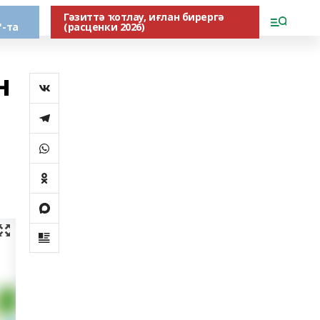
Гәзиттә ҡотлау, иғлан бирергә
"-та
(расценки 2026)
н