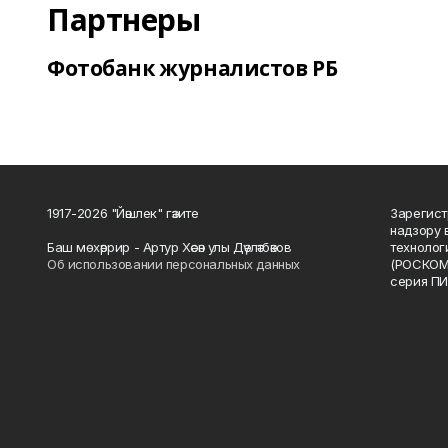
Партнеры
Фотобанк журналистов РБ
1917-2026 "Йәшлек" гәзите
Зарегист
надзору 
Баш мөхәррир - Артур Хәсән улы Дәүләтбәков
технолог
Об использовании персональных данных
(РОСКОМ
серия ПИ