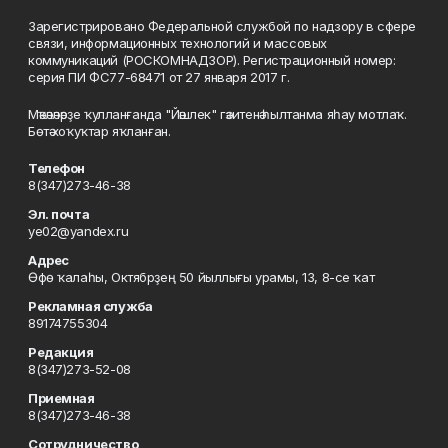
Зарегистрировано Федеральной службой по надзору в сфере
связи, информационных технологий и массовых
коммуникаций (РОСКОМНАДЗОР). Регистрационный номер:
серия ПИ ФС77-68471 от 27 января 2017 г.
Мәҡәләләрҙе ҡулланғанда "Йәшлек" гәзитенә һылтанма яһау мотлаҡ.
Бөтә хоҡуҡтар яҡланған.
Телефон
8(347)273-46-38
Эл. почта
ye02@yandex.ru
Адрес
Өфө ҡалаһы, Октябрҙең 50 йыллығы урамы, 13, 8-се ҡат
Рекламная служба
89174755304
Редакция
8(347)273-52-08
Приемная
8(347)273-46-38
Сотрудничество