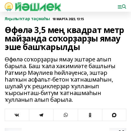
Яңылыҡтар таҫмаһы
18 МАРТА 2023, 13:15
Өфөлә 3,5 мең квадрат метр
майҙанда соҡорҙарҙы ямау
эше башҡарылды
Өфөлә соҡорҙарҙы ямау эштәре алып
барыла. Баш ҡала хакимиәте башлығы
Ратмир Мәүлиев һөйләүенсә, эштәр
һалҡын асфальт-бетон ҡатнашмаһын,
шулай уҡ рециклерҙар ҡулланып
ҡырсынташ-битум ҡатнашмаһын
ҡулланып алып барыла.