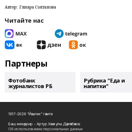
Автор:
Гөлнара Солтанова
Читайте нас
Партнеры
Фотобанк
Рубрика "Еда и
журналистов РБ
напитки"
1917-2026 "Йәшлек" гәзите
Баш мөхәррир - Артур Хәсән улы Дәүләтбәков
Об использовании персональных данных