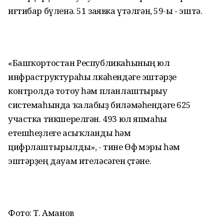
иғтибар бүленә. 51 заявка үтәлгән, 59-ы - эштә.
«Башҡортостан Республикаһының юл
инфраструктураһы өлкәһендәге эштәрҙе
контролдә тотоу һәм планлаштырыу
системаһында ҡалабыҙ биләмәһендәге 625
участка тикшерелгән. 493 юл япмаһы
етешһеҙлеге асыҡланды һәм
цифрлаштырылды», - тине Өфө мэры һәм
эштәрҙең дауам ителәсәген өҫтәне.
Фото: Т. Аманов