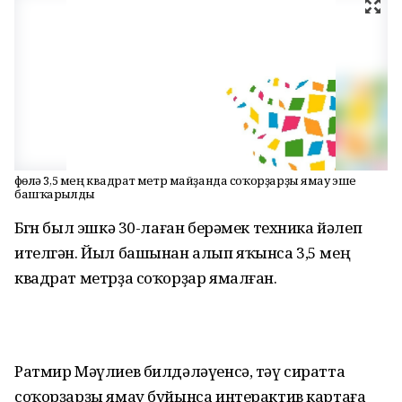
Өфөлә 3,5 мең квадрат метр майҙанда соҡорҙарҙы ямау эше
башҡарылды
Бөгөн был эшкә 30-лаған берәмек техника йәлеп
ителгән. Йыл башынан алып яҡынса 3,5 мең
квадрат метрҙа соҡорҙар ямалған.
Ратмир Мәүлиев билдәләүенсә, тәү сиратта
соҡорҙарҙы ямау буйынса интерактив картаға