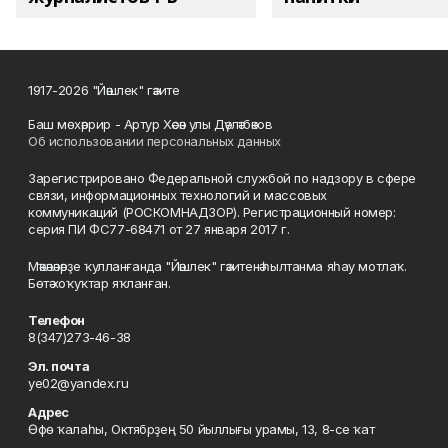
1917-2026 "Йәшлек" гәзите
Баш мөхәррир - Артур Хәсән улы Дәүләтбәков
Об использовании персональных данных
Зарегистрировано Федеральной службой по надзору в сфере
связи, информационных технологий и массовых
коммуникаций (РОСКОМНАДЗОР). Регистрационный номер:
серия ПИ ФС77-68471 от 27 января 2017 г.
Мәҡәләләрҙе ҡулланғанда "Йәшлек" гәзитенә һылтанма яһау мотлаҡ.
Бөтә хоҡуҡтар яҡланған.
Телефон
8(347)273-46-38
Эл. почта
ye02@yandex.ru
Адрес
Өфө ҡалаһы, Октябрҙең 50 йыллығы урамы, 13, 8-се ҡат