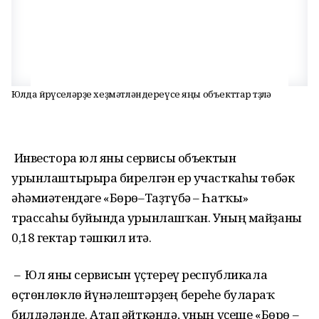
Юлда йөрөүселәрҙе хеҙмәтләндереүсе яңы объекттар төҙөлә
Инвесторға юл яны сервисы объектын
урынлаштырырға бирелгән ер участкаһы төбәк
әһәмиәтендәге «Бөрө–Таҙтүбә – Һатҡы»
трассаһы буйында урынлашҡан. Уның майҙаны
0,18 гектар тәшкил итә.
– Юл яны сервисын үҫтереү республикала
өҫтөнлөклө йүнәлештәрҙең береһе булараҡ
билдәләнде. Атап әйткәндә, уның үҫеше «Бөрө –