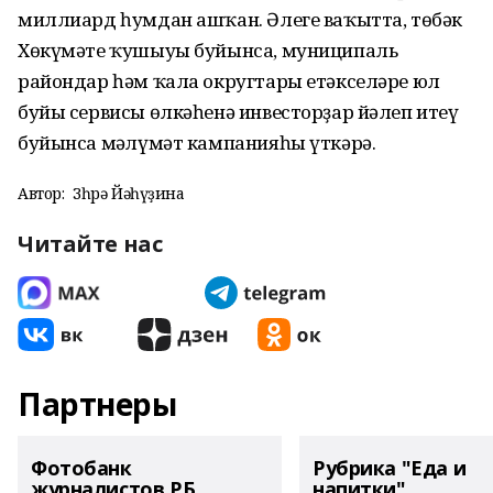
миллиард һумдан ашҡан. Әлеге ваҡытта, төбәк
Хөкүмәте ҡушыуы буйынса, муниципаль
райондар һәм ҡала округтары етәкселәре юл
буйы сервисы өлкәһенә инвесторҙар йәлеп итеү
буйынса мәғлүмәт кампанияһы үткәрә.
Автор:
Зөһрә Йәһүҙина
Читайте нас
Партнеры
Фотобанк
Рубрика "Еда и
журналистов РБ
напитки"