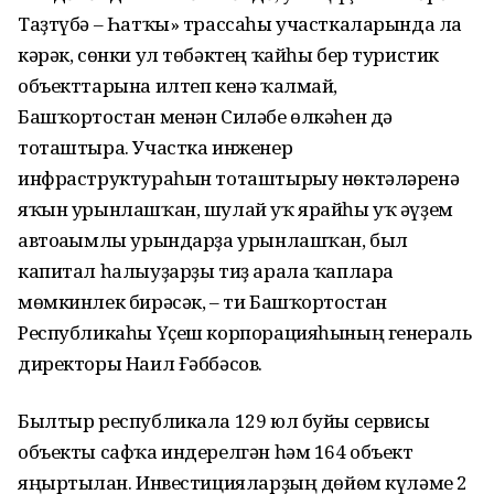
Таҙтүбә – Һатҡы» трассаһы участкаларында ла
кәрәк, сөнки ул төбәктең ҡайһы бер туристик
объекттарына илтеп кенә ҡалмай,
Башҡортостан менән Силәбе өлкәһен дә
тоташтыра. Участка инженер
инфраструктураһын тоташтырыу нөктәләренә
яҡын урынлашҡан, шулай уҡ ярайһы уҡ әүҙем
автоағымлы урындарҙа урынлашҡан, был
капитал һалыуҙарҙы тиҙ арала ҡапларға
мөмкинлек бирәсәк, – ти Башҡортостан
Республикаһы Үҫеш корпорацияһының генераль
директоры Наил Ғәббәсов.
Былтыр республикала 129 юл буйы сервисы
объекты сафҡа индерелгән һәм 164 объект
яңыртылған. Инвестицияларҙың дөйөм күләме 2