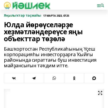
Яңылыҡтар таҫмаһы
17 МАРТА 2023, 07:25
Юлда йөрөүселәрҙе
хеҙмәтләндереүсе яңы
объекттар төҙөлә
Башҡортостан Республикаһының Үҫеш
корпорацияһы инвесторҙарға Ҡыйғы
районында сираттағы буш инвестиция
майҙансығын тәҡдим итте.