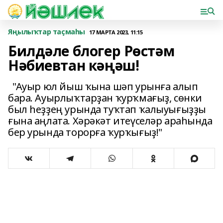
Яңылыҡтар таҫмаһы
17 МАРТА 2023, 11:15
Билдәле блогер Рөстәм
Нәбиевтан кәңәш!
"Ауыр юл йыш ҡына шәп урынға алып
бара. Ауырлыҡтарҙан ҡурҡмағыҙ, сөнки
был һеҙҙең урында туҡтап ҡалыуығыҙҙы
ғына аңлата. Хәрәкәт итеүселәр араһында
бер урында торорға ҡурҡығыҙ!"