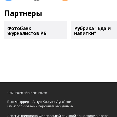
Партнеры
Фотобанк
Рубрика "Еда и
журналистов РБ
напитки"
1917-2026 "Йәшлек" гәзите
Баш мөхәррир - Артур Хәсән улы Дәүләтбәков
Об использовании персональных данных
Зарегистрировано Федеральной службой по надзору в сфере