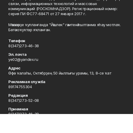
связи, информационных технологий и массовых
коммуникаций (РОСКОМНАДЗОР). Регистрационный номер:
серия ПИ ФС77-68471 от 27 января 2017 г.
Мәҡәләләрҙе ҡулланғанда "Йәшлек" гәзитенә һылтанма яһау мотлаҡ.
Бөтә хоҡуҡтар яҡланған.
Телефон
8(347)273-46-38
Эл. почта
ye02@yandex.ru
Адрес
Өфө ҡалаһы, Октябрҙең 50 йыллығы урамы, 13, 8-се ҡат
Рекламная служба
89174755304
Редакция
8(347)273-52-08
Приемная
8(347)273-46-38
Сотрудничество
8(347)273-56-45