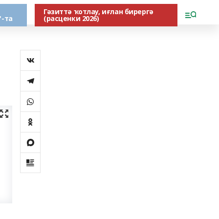
Гәзиттә ҡотлау, иғлан бирергә
"-та
(расценки 2026)