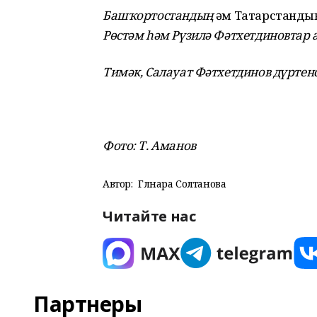
Башҡортостандың
һәм Татарстанд
Рөстәм һәм Рүзилә Фәтхетдиновтар а
Тимәк, Салауат Фәтхетдинов дүртенс
Фото: Т. Аманов
Автор:
Гөлнара Солтанова
Читайте нас
Партнеры