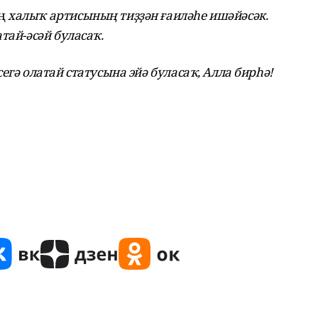
ың
халыҡ артисының тиҙҙән ғаиләһе ишәйәсәк.
тай-әсәй буласаҡ.
егә олатай статусына эйә буласаҡ, Алла бирһә!