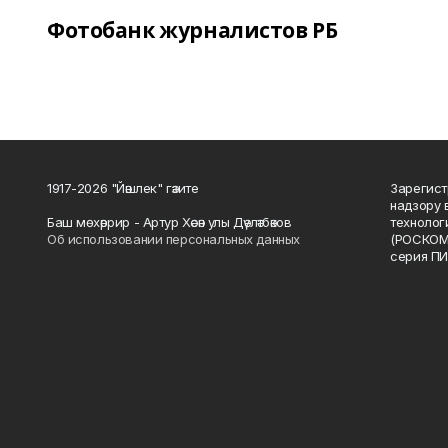
Фотобанк журналистов РБ
1917-2026 "Йәшлек" гәзите
Зарегист
надзору 
Баш мөхәррир - Артур Хәсән улы Дәүләтбәков
технолог
Об использовании персональных данных
(РОСКОМ
серия ПИ