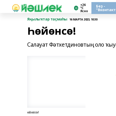
+26
Беҙ -
°С
"Вконтакт
Ясно
Яңылыҡтар таҫмаһы
16 МАРТА 2023, 10:30
Һөйөнсө!
Салауат Фәтхетдиновтың оло ҡыу
Һөйөнсө!