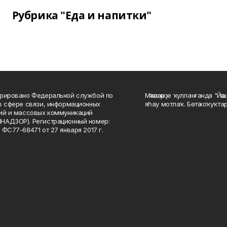
Рубрика "Еда и напитки"
рировано Федеральной службой по
Мәҡәләләрҙе ҡулланғанда "Йә
в сфере связи, информационных
яһау мотлаҡ. Бөтә хоҡуҡта
ий и массовых коммуникаций
НАДЗОР). Регистрационный номер:
 ФС77-68471 от 27 января 2017 г.