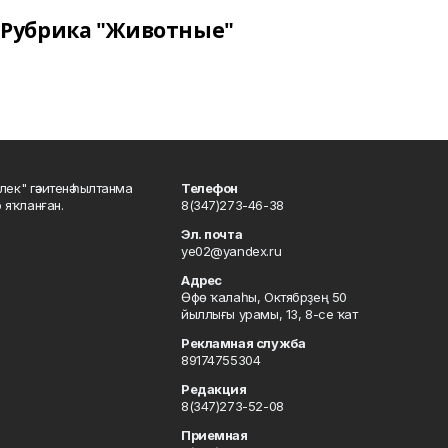
Рубрика "Животные"
шлек" гәзитенә һылтанма
Телефон
р яҡланған.
8(347)273-46-38
Эл. почта
ye02@yandex.ru
Адрес
Өфө ҡалаһы, Октябрҙең 50
йыллығы урамы, 13, 8-се ҡат
Рекламная служба
89174755304
Редакция
8(347)273-52-08
Приемная