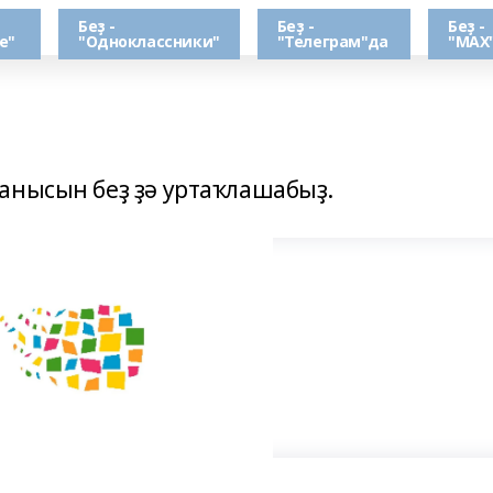
Беҙ -
Беҙ -
Беҙ -
е"
"Одноклассники"
"Телеграм"да
"МАХ
анысын беҙ ҙә уртаҡлашабыҙ.