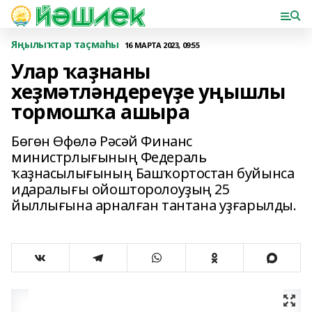
Яңылыҡтар таҫмаһы
16 МАРТА 2023, 09:55
Улар ҡаҙнаны
хеҙмәтләндереүҙе уңышлы
тормошҡа ашыра
Бөгөн Өфөлә Рәсәй Финанс
министрлығының Федераль
ҡаҙнасылығының Башҡортостан буйынса
идаралығы ойошторолоуҙың 25
йыллығына арналған тантана уҙғарылды.