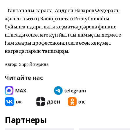
Тантаналы сарала Андрей Назаров Федераль
ҡаҙнасылыҡтың Башҡортостан Республикаһы
буйынса идаралығы хеҙмәткәрҙәренә финанс-
иҡтисади өлкәләге күп йыллыҡ намыҫлы хеҙмәте
һәм юғары профессионаллеге өсөн хөкүмәт
наградаларын тапшырҙы.
Автор:
Зөһрә Йәһүҙина
Читайте нас
Партнеры