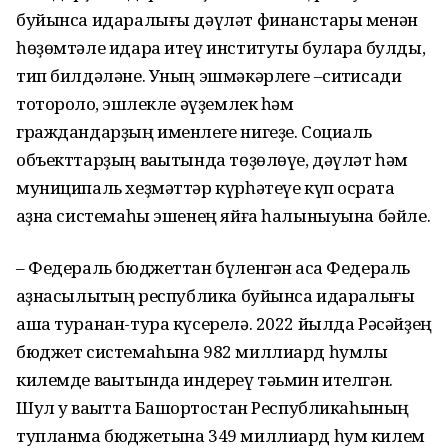
буйынса идаралығы дәүләт финанстары менән
һөҙөмтәле идара итеү институты булараҡ булды,
тип билдәләне. Уның эшмәкәрлеге –сиҡтисади
тотороҡлоҡ, эшлекле әүҙемлек һәм
граждандарҙың именлеге нигеҙе. Социаль
объекттарҙың ваҡытында төҙөлөүе, дәүләт һәм
муниципаль хеҙмәттәр күрһәтеүе күп осраҡта
ҡаҙна системаһы эшенең яйға һалыныуына бәйле.
– Федераль бюджеттан бүленгән аҡса Федераль
ҡаҙнасылыҡтың республика буйынса идаралығы
аша туранан-тура күсерелә. 2022 йылда Рәсәйҙең
бюджет системаһына 982 миллиард һумлыҡ
килемде ваҡытында индереү тәьмин ителгән.
Шул уҡ ваҡытта Башҡортостан Республикаһының
тупланма бюджетына 349 миллиард һум килем