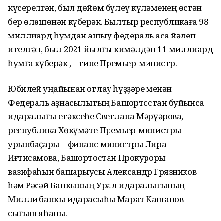
күсерелгән, был дөйөм бүлеү күләменең өстән
бер өлөшөнән күберәк. Былтыр республикаға 98
миллиард һумдан ашыу федераль аҡса йәлеп
ителгән, был 2021 йылғы кимәлдән 11 миллиард
һумға күберәк , – тине Премьер-министр.
Юбилей уңайынан ҡотлау һүҙҙәре менән
Федераль ҡаҙнасылыҡтың Башҡортостан буйынса
идаралығы етәксеһе Светлана Мәрүәрова,
республика Хөкүмәте Премьер-министры
урынбаҫары – финанс министры Лира
Иғтисамова, Башҡортостан Прокуроры
вазифаһын башҡарыусы Александр Грязников
һәм Рәсәй Банкының Урал идаралығының
Милли банкы идарасыһы Марат Кашапов
сығыш яһаны.