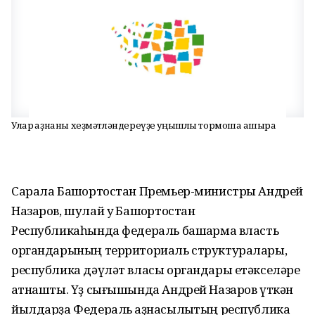
Улар ҡаҙнаны хеҙмәтләндереүҙе уңышлы тормошҡа ашыра
Сарала Башҡортостан Премьер-министры Андрей
Назаров, шулай уҡ Башҡортостан
Республикаһында федераль башҡарма власть
органдарының территориаль структуралары,
республика дәүләт власы органдары етәкселәре
ҡатнашты. Үҙ сығышында Андрей Назаров үткән
йылдарҙа Федераль ҡаҙнасылыҡтың республика