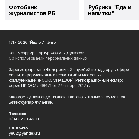
Фотобанк
Рубрика "Еда и
журналистов РБ
напитки"
1917-2026 "Йәшлек" гәзите
Баш мөхәррир - Артур Хәсән улы Дәүләтбәков
Об использовании персональных данных
Зарегистрировано Федеральной службой по надзору в сфере
связи, информационных технологий и массовых
коммуникаций (РОСКОМНАДЗОР). Регистрационный номер:
серия ПИ ФС77-68471 от 27 января 2017 г.
Мәҡәләләрҙе ҡулланғанда "Йәшлек" гәзитенә һылтанма яһау мотлаҡ.
Бөтә хоҡуҡтар яҡланған.
Телефон
8(347)273-46-38
Эл. почта
ye02@yandex.ru