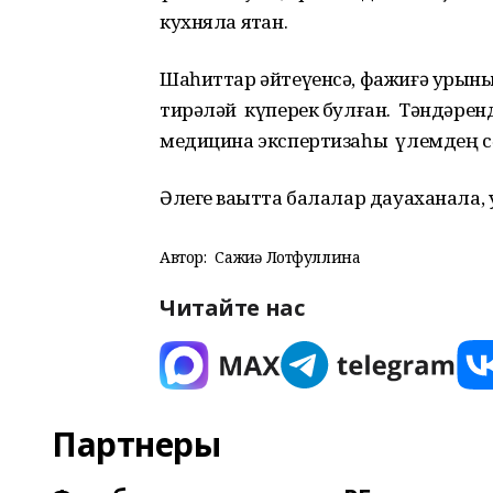
кухняла ятҡан.
Шаһиттар әйтеүенсә, фажиғә урыны
тирәләй күперек булған. Тәндәренд
медицина экспертизаһы үлемдең сәб
Әлеге ваҡытта балалар дауаханала,
Автор:
Сажиҙә Лотфуллина
Читайте нас
Партнеры