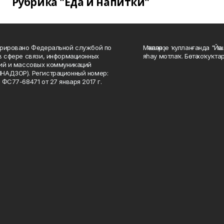
Рубрика "Еда и напитки"
рировано Федеральной службой по
Мәҡәләләрҙе ҡулланғанда "Йә
в сфере связи, информационных
яһау мотлаҡ. Бөтә хоҡуҡта
ий и массовых коммуникаций
НАДЗОР). Регистрационный номер:
 ФС77-68471 от 27 января 2017 г.