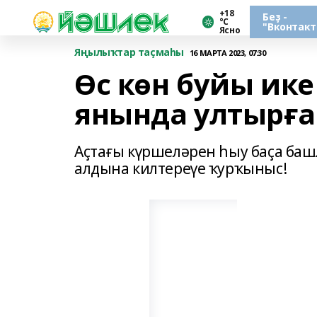
+18
Беҙ -
°С
"Вконтакт
Ясно
Яңылыҡтар таҫмаһы
16 МАРТА 2023, 07:30
Өс көн буйы ике
янында ултырға
Аҫтағы күршеләрен һыу баҫа баш
алдына килтереүе ҡурҡыныс!