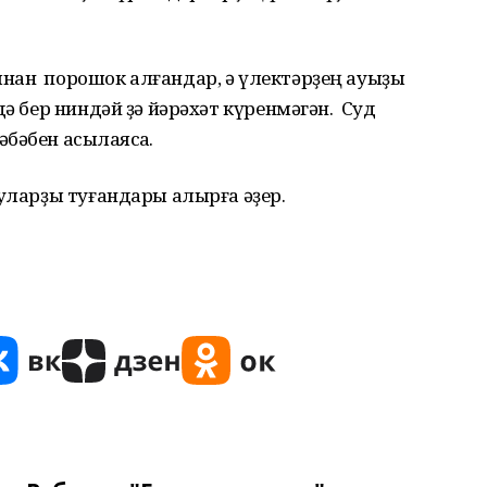
нан порошок алғандар, ә үлектәрҙең ауыҙы
ә бер ниндәй ҙә йәрәхәт күренмәгән. Суд
әбен асыҡлаясаҡ.
 уларҙы туғандары алырға әҙер.