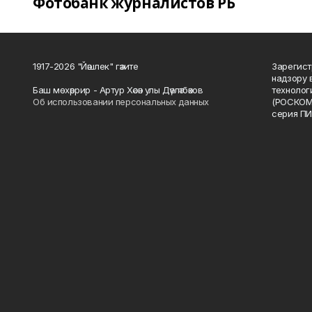
Фотобанк журналистов РБ
1917-2026 "Йәшлек" гәзите
Зарегист
надзору 
Баш мөхәррир - Артур Хәсән улы Дәүләтбәков
технолог
Об использовании персональных данных
(РОСКОМ
серия ПИ