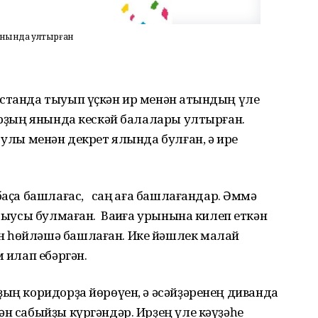
е янында ултырған
станда тыуып үҫкән ир менән ҡатындың үле
ларҙың янында кескәй балалары ултырған.
 улы менән декрет ялында булған, ә ире
баҫа башлағас, саң ҡаға башлағандар. Әммә
сыусы булмаған. Ваҡиға урынына килеп еткән
н һөйләшә башлаған. Ике йәшлек малай
әм илап ебәргән.
ҙың коридорҙа йөрөүен, ә әсәйҙәренең диванда
ән сабыйҙы күргәндәр. Ирҙең үле кәүҙәһе