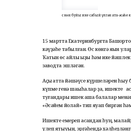
Өс көн буйы ике сабый үлгән ата-әсәһ
15 мартта Екатеринбургта Башҡорто
кәүҙәһе табылған. Өс көнгә яҡын у
Ҡатын өс айлыҡ ҡыҙы һәм ике йәшлек
заводта эшләгән.
Аҫҡы ҡатта йәшәүсе күршеләрен һыу 
күпме генә шаҡыһалар ҙа, ишекте а
туғандары ишек аша балалар менә
«Әсәйем йоҡлай» тип яуап биргән һ
Ишекте емереп асҡандан һуң, малай
үлеп ятыуын, эргәһендә хәлһеҙләнг