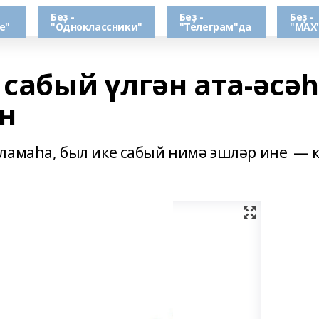
Беҙ -
Беҙ -
Беҙ -
е"
"Одноклассники"
"Телеграм"да
"МАХ
 сабый үлгән ата-әсә
н
ламаһа, был ике сабый нимә эшләр ине — к