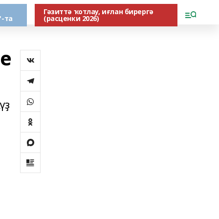
Гәзиттә ҡотлау, иғлан бирергә
"-та
(расценки 2026)
һе
үҙ