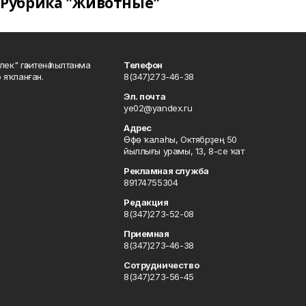
Рубрика "Животные"
шлек" гәзитенә һылтанма
Телефон
р яҡланған.
8(347)273-46-38
Эл. почта
ye02@yandex.ru
Адрес
Өфө ҡалаһы, Октябрҙең 50
йыллығы урамы, 13, 8-се ҡат
Рекламная служба
89174755304
Редакция
8(347)273-52-08
Приемная
8(347)273-46-38
Сотрудничество
8(347)273-56-45