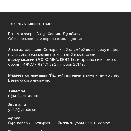
1917-2026 "Йәшлек" гәзите
Баш мөхәррир - Артур Хәсән улы Дәүләтбәков
Об использовании персональных данных
Зарегистрировано Федеральной службой по надзору в сфере
связи, информационных технологий и массовых
коммуникаций (РОСКОМНАДЗОР). Регистрационный номер:
серия ПИ ФС77-68471 от 27 января 2017 г.
Мәҡәләләрҙе ҡулланғанда "Йәшлек" гәзитенә һылтанма яһау мотлаҡ.
Бөтә хоҡуҡтар яҡланған.
Телефон
8(347)273-46-38
Эл. почта
ye02@yandex.ru
Адрес
Өфө ҡалаһы, Октябрҙең 50 йыллығы урамы, 13, 8-се ҡат