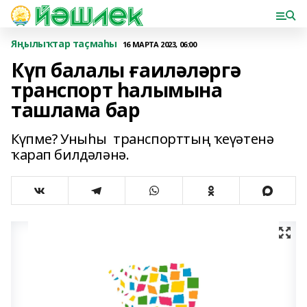
Яңылыҡтар таҫмаһы
16 МАРТА 2023, 06:00
Күп балалы ғаиләләргә
транспорт һалымына
ташлама бар
Күпме? Уныһы транспорттың ҡеүәтенә
ҡарап билдәләнә.