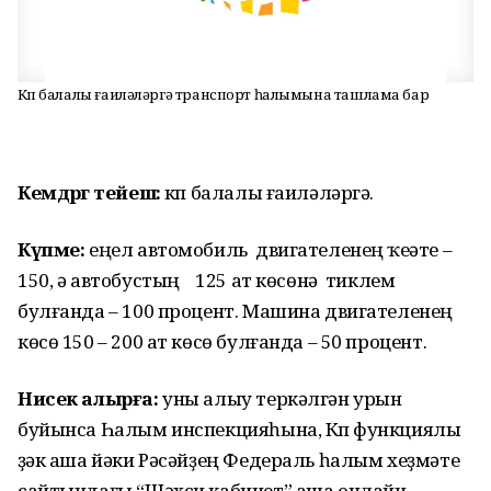
Күп балалы ғаиләләргә транспорт һалымына ташлама бар
Кемдәргә тейеш:
күп балалы ғаиләләргә.
Күпме:
еңел автомобиль двигателенең ҡеүәте –
150, ә автобустың 125 ат көсөнә тиклем
булғанда – 100 процент. Машина двигателенең
көсө 150 – 200 ат көсө булғанда – 50 процент.
Нисек алырға:
уны алыу теркәлгән урын
буйынса Һалым инспекцияһына, Күп функциялы
үҙәк аша йәки Рәсәйҙең Федераль һалым хеҙмәте
сайтындағы “Шәхси кабинет” аша онлайн