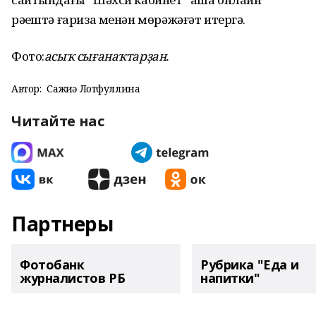
рәүештә ғариза менән мөрәжәғәт итергә.
Фото:
асыҡ сығанаҡтарҙан.
Автор:
Сажиҙә Лотфуллина
Читайте нас
Партнеры
Фотобанк
Рубрика "Еда и
журналистов РБ
напитки"