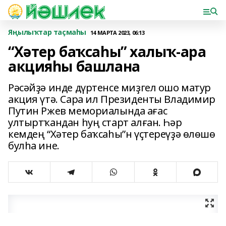
Яңылыҡтар таҫмаһы
14 МАРТА 2023, 06:13
“Хәтер баҡсаһы” халыҡ-ара
акцияһы башлана
Рәсәйҙә инде дүртенсе миҙгел ошо матур
акция үтә. Сара ил Президенты Владимир
Путин Ржев мемориалында ағас
ултыртҡандан һуң старт алған. Һәр
кемдең “Хәтер баҡсаһы”н үҫтереүҙә өлөшө
булһа ине.