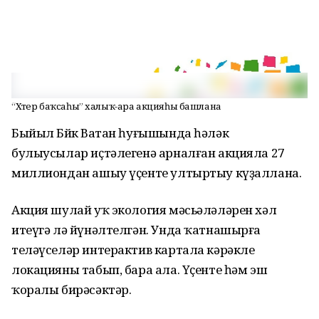
“Хәтер баҡсаһы” халыҡ-ара акцияһы башлана
Быйыл Бөйөк Ватан һуғышында һәләк
булыусылар иҫтәлегенә арналған акцияла 27
миллиондан ашыу үҫенте ултыртыу күҙаллана.
Акция шулай уҡ экология мәсьәләләрен хәл
итеүгә лә йүнәлтелгән. Унда ҡатнашырға
теләүселәр интерактив картала кәрәкле
локацияны табып, бара ала. Үҫенте һәм эш
ҡоралы бирәсәктәр.