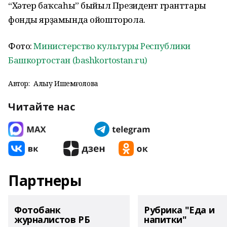
“Хәтер баҡсаһы” быйыл Президент гранттары
фонды ярҙамында ойошторола.
Фото:
Министерство культуры Республики
Башкортостан (bashkortostan.ru)
Автор:
Алһыу Ишемғолова
Читайте нас
Партнеры
Фотобанк
Рубрика "Еда и
журналистов РБ
напитки"