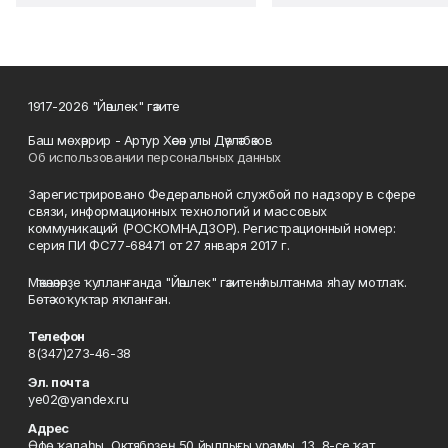
1917-2026 "Йәшлек" гәзите
Баш мөхәррир - Артур Хәсән улы Дәүләтбәков
Об использовании персональных данных
Зарегистрировано Федеральной службой по надзору в сфере
связи, информационных технологий и массовых
коммуникаций (РОСКОМНАДЗОР). Регистрационный номер:
серия ПИ ФС77-68471 от 27 января 2017 г.
Мәҡәләләрҙе ҡулланғанда "Йәшлек" гәзитенә һылтанма яһау мотлаҡ.
Бөтә хоҡуҡтар яҡланған.
Телефон
8(347)273-46-38
Эл. почта
ye02@yandex.ru
Адрес
Өфө ҡалаһы, Октябрҙең 50 йыллығы урамы, 13, 8-се ҡат