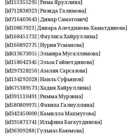
[id155355295|Рима Яруллина]
[id712838323|Ризида Галимова]
[id716403643|Динар Саматович]
[id10867923|Динара Алетдинова-Хаматдинова]
[id168451732|Фаулиса Хайруллина]
[id166892775|Нурия Усманова]
[id613673055|Эльвира Мусаллямова]
[id158042345|Эльза Гайнетдинова]
[id297328250|Азалия Сарсазова]
[id134292028|Наиль Суфьянов]
[id675389573|Хадия Хайруллина]
[id391110491|Римма Мурзина]
[id580809975|Факиха Галиуллина]
[id342450000|Камилла Махмутова]
[id335871741|Ильфина Багаутдинова]
[id36309288|Гульназ Каюмова]