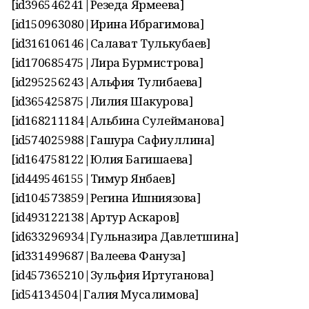
[id396546241|Резеда Ярмеева]
[id150963080|Ирина Ибрагимова]
[id316106146|Салават Тулькубаев]
[id170685475|Лира Бурмистрова]
[id295256243|Альфия Тулибаева]
[id365425875|Лилия Шакурова]
[id168211184|Альбина Сулейманова]
[id574025988|Гашура Сафиуллина]
[id164758122|Юлия Багишаева]
[id449546155|Тимур Янбаев]
[id104573859|Регина Ишниязова]
[id493122138|Артур Аскаров]
[id633296934|Гульназира Давлетшина]
[id331499687|Валеева Фануза]
[id457365210|Зульфия Иртуганова]
[id54134504|Галия Мусалимова]