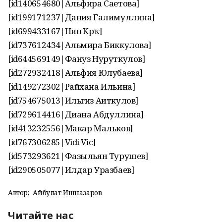
[id140654680|Альфира Саетова]
[id199171237|Дания Галимуллина]
[id699433167|Нинә Кәрәҡ]
[id737612434|Альмира Биккулова]
[id644569149|Фануз Нуруткулов]
[id272932418|Альфия Юлубаева]
[id149272302|Райхана Ильина]
[id754675013|Ильгиз Аиткулов]
[id729614416|Диана Абдуллина]
[id413232556|Макар Мальков]
[id767306285|Vidi Vic]
[id573293621|Фазыльян Турушев]
[id290505077|Илдар Уразбаев]
Автор:
Айбулат Ишназаров
Читайте нас