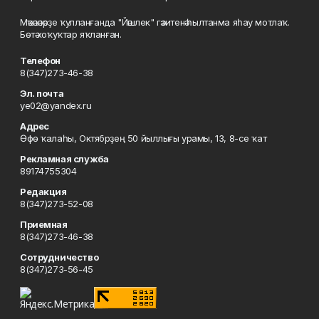
Мәҡәләләрҙе ҡулланғанда "Йәшлек" гәзитенә һылтанма яһау мотлаҡ.
Бөтә хоҡуҡтар яҡланған.
Телефон
8(347)273-46-38
Эл. почта
ye02@yandex.ru
Адрес
Өфө ҡалаһы, Октябрҙең 50 йыллығы урамы, 13, 8-се ҡат
Рекламная служба
89174755304
Редакция
8(347)273-52-08
Приемная
8(347)273-46-38
Сотрудничество
8(347)273-56-45