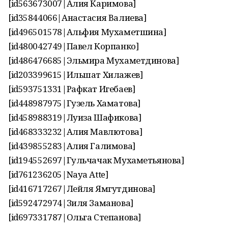
[id563673007|Алия Каримова]
[id35844066|Анастасия Валиева]
[id496501578|Альфия Мухаметшина]
[id480042749|Павел Корпанко]
[id486476685|Эльмира Мухаметдинова]
[id203399615|Ильшат Хилажев]
[id593751331|Рафкат Игебаев]
[id448987975|Гузель Хаматова]
[id458988319|Луиза Шафикова]
[id468333232|Алия Мавлютова]
[id439855283|Алия Галимова]
[id194552697|Гульчачак Мухаметьянова]
[id761236205|Naya Atte]
[id416717267|Лейля Ямгутдинова]
[id592472974|Зиля Заманова]
[id697331787|Ольга Степанова]