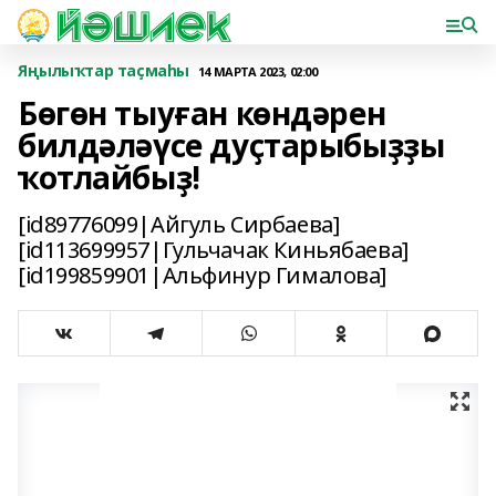
Яңылыҡтар таҫмаһы
14 МАРТА 2023, 02:00
Бөгөн тыуған көндәрен
билдәләүсе дуҫтарыбыҙҙы
ҡотлайбыҙ!
[id89776099|Айгуль Сирбаева]
[id113699957|Гульчачак Киньябаева]
[id199859901|Альфинур Гималова]