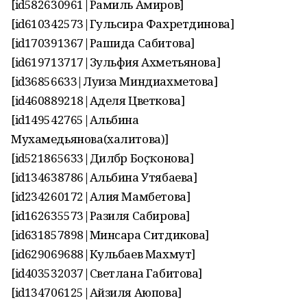
[id582630961|Рамиль Амиров]
[id610342573|Гульсира Фахретдинова]
[id170391367|Рашида Сабитова]
[id619713717|Зульфия Ахметьянова]
[id36856633|Луиза Миндиахметова]
[id460889218|Аделя Цветкова]
[id149542765|Альбина
Мухамедьянова(халитова)]
[id521865633|Дилбәр Боҫҡонова]
[id134638786|Альбина Утябаева]
[id234260172|Алия Мамбетова]
[id162635573|Разиля Сабирова]
[id631857898|Минсара Ситдикова]
[id629069688|Кульбаев Махмут]
[id403532037|Светлана Габитова]
[id134706125|Айзиля Аюпова]