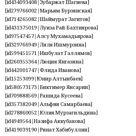
[id434093408|Зубаржат Шагиева]
[id279766002|Марьям Бурзянская]
[id714265082|Шаймурат Загитов]
[id431375019|Луиза Рай-Бахтиярова]
[id97547457|Алсу Мухамадьярова]
[id329766949|Ляля Ишмурзина]
[id599451571|Ишбулат Галлямов]
[id260355364|Люция Янгазина]
[id442001747|Флида Иванова]
[id15253099|Юнир Алтынбаев]
[id580573173|Биктимер Янсарин]
[id709888569|Рашида Кусеева]
[id357382049|Альфия Самарбаева]
[id278860052|Юлия Мурзагильдина]
[id4949564|Назифа Аккубакова]
[id419039190|Ринат Хабибуллин]