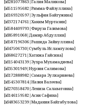
[id281077863|Галия Маликова]
[id511595682|Римма Файзуллина]
[id169320597|Зульфия Байгужина]
[id372174761|Хаким Муртазин]
[id584409793|Фируза Газимова]
[id85891068|Дамир Абдуллин]
[id587196306|Рашида Зайнуллина]
[id47506730|Сумбуль Исламгулова]
[id68627271|Хатижа Гайсина]
[id154043139|Зухра Мухамадиева]
[id35301949|Нурзия Салимова]
[id172888982|Самара Зулкарняева]
[id545307814|Назия Валеева]
[id270358470|Лениза Салаватовна]
[id146159582|Асия Сафина]
[id483653239|Мадания Байгабулова]