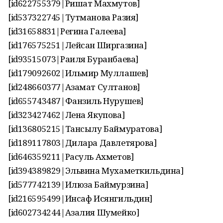
[id622755379|Ришат Махмутов]
[id537322745|Тутманова Разия]
[id31658831|Регина Галеева]
[id176575251|Лейсан Ширгазина]
[id93515073|Раиля Буранбаева]
[id179092602|Ильмир Муллашев]
[id248660377|Азамат Султанов]
[id655743487|Фанзиль Нурушев]
[id323427462|Лена Якупова]
[id136805215|Тансылу Баймуратова]
[id189117803|Дилара Давлетярова]
[id646359211|Расуль Ахметов]
[id394389829|Эльвина Мухаметкильдина]
[id577742139|Илюза Баймурзина]
[id216595499|Инсаф Исянгильдин]
[id602734244|Азалия Шумейко]