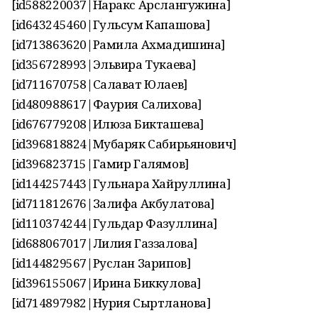
[id588220037|Наракс Арслангужина]
[id643245460|Гульсум Капашова]
[id713863620|Рамила Ахмадишина]
[id356728993|Эльвира Тукаева]
[id711670758|Салават Юлаев]
[id480988617|Фаурия Салихова]
[id676779208|Илюза Бикташева]
[id396818824|Мубаряк Сабирьянович]
[id396823715|Гамир Галямов]
[id144257443|Гульнара Хайруллина]
[id711812676|Залифа Акбулатова]
[id110374244|Гульдар Фазуллина]
[id688067017|Лилия Газзалова]
[id144829567|Руслан Зарипов]
[id396155067|Ирина Биккулова]
[id714897982|Нурия Сыртланова]