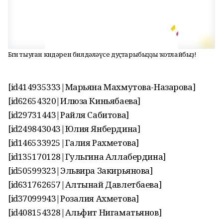
Бөгөн тыуған көндәрен билдәләүсе дуҫтарыбыҙҙы ҡотлайбыҙ!
[id414935333|Марьяна Махмутова-Назарова]
[id62654320|Илюза Киньябаева]
[id29731443|Райля Сабитова]
[id249843043|Юлия Янбердина]
[id146533925|Галия Рахметова]
[id135170128|Гульгина Аллабердина]
[id50599323|Эльвира Закирьянова]
[id631762657|Алтынай Давлетбаева]
[id37099943|Розалия Ахметова]
[id408154328|Альфит Нигаматьянов]