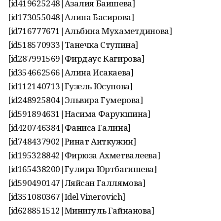
[id419625248|Азалия Баишева]
[id173055048|Алина Басирова]
[id716777671|Альбина Мухаметдинова]
[id518570933|Танечка Ступина]
[id287991569|Фирдаус Кагирова]
[id354662566|Алина Исакаева]
[id112140713|Гузель Юсупова]
[id248925804|Эльвира Гумерова]
[id591894631|Насима Фарукшина]
[id420746384|Фаниса Галина]
[id748437902|Ринат Аиткужин]
[id195328842|Фирюза Ахметвалеева]
[id165438200|Гулира Юртбагишева]
[id590490147|Ляйсан Галлямова]
[id351080367|Idel Vinerovich]
[id628851512|Минигуль Гайнанова]