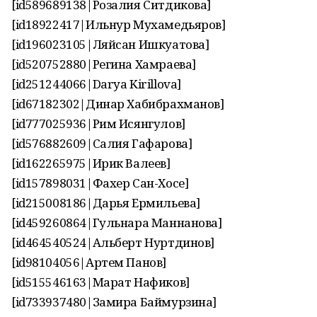
[id589689138|Розалия Ситдикова]
[id18922417|Ильнур Мухамедьяров]
[id196023105|Ляйсан Ишкуатова]
[id520752880|Регина Хамраева]
[id251244066|Darya Kirillova]
[id67182302|Динар Хабибрахманов]
[id777025936|Рим Исянгулов]
[id576882609|Салия Гафарова]
[id162265975|Ирик Валеев]
[id157898031|Фахер Сан-Хосе]
[id215008186|Дарья Ермильева]
[id459260864|Гульнара Маннанова]
[id464540524|Альберт Нуртдинов]
[id98104056|Артем Панов]
[id515546163|Марат Нафиков]
[id733937480|Замира Баймурзина]