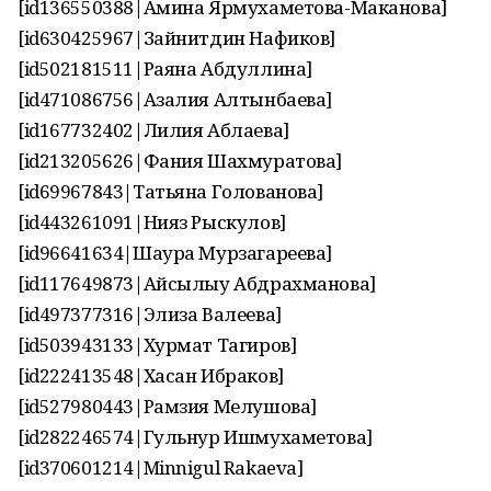
[id136550388|Амина Ярмухаметова-Маканова]
[id630425967|Зайнитдин Нафиков]
[id502181511|Раяна Абдуллина]
[id471086756|Азалия Алтынбаева]
[id167732402|Лилия Аблаева]
[id213205626|Фания Шахмуратова]
[id69967843|Татьяна Голованова]
[id443261091|Нияз Рыскулов]
[id96641634|Шаура Мурзагареева]
[id117649873|Айсылыу Абдрахманова]
[id497377316|Элиза Валеева]
[id503943133|Хурмат Тагиров]
[id222413548|Хасан Ибраков]
[id527980443|Рамзия Мелушова]
[id282246574|Гульнур Ишмухаметова]
[id370601214|Minnigul Rakaeva]