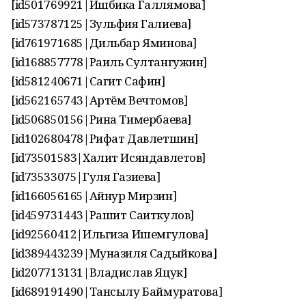
[id501769921|Ишбика Галлямова]
[id573787125|Зульфия Галиева]
[id761971685|Дильбар Яминова]
[id168857778|Раиль Султангужин]
[id581240671|Сагит Сафин]
[id562165743|Артём Вечтомов]
[id506850156|Рина Тимербаева]
[id102680478|Рифат Давлетшин]
[id73501583|Халит Исяндавлетов]
[id73533075|Гуля Газиева]
[id166056165|Айнур Мирзин]
[id459731443|Рашит Саиткулов]
[id92560412|Ильгиза Ишемгулова]
[id389443239|Муназиля Садыйкова]
[id207713131|Владислав Яцук]
[id689191490|Тансылу Баймуратова]