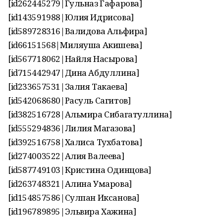
[id262445279|Гульназ Гафарова]
[id143591988|Юлия Идрисова]
[id589728316|Валидова Альфира]
[id66151568|Миляуша Акишева]
[id567718062|Найля Насырова]
[id715442947|Дина Абдуллина]
[id233657531|Залия Такаева]
[id542068680|Расуль Сагитов]
[id382516728|Альмира Сибагатуллина]
[id555294836|Лилия Магазова]
[id392516758|Халиса Тухбатова]
[id274003522|Алия Валеева]
[id587749103|Кристина Οдинцова]
[id263748321|Алина Умарова]
[id154857586|Сулпан Иксанова]
[id196789895|Эльвира Хажина]