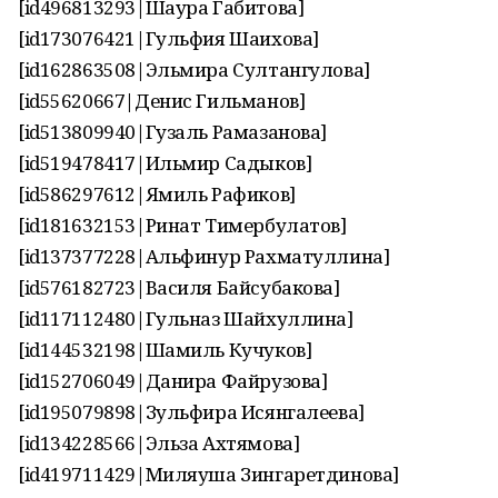
[id496813293|Шаура Габитова]
[id173076421|Гульфия Шаихова]
[id162863508|Эльмира Султангулова]
[id55620667|Денис Гильманов]
[id513809940|Гузаль Рамазанова]
[id519478417|Ильмир Садыков]
[id586297612|Ямиль Рафиков]
[id181632153|Ринат Тимербулатов]
[id137377228|Альфинур Рахматуллина]
[id576182723|Василя Байсубакова]
[id117112480|Гульназ Шайхуллина]
[id144532198|Шамиль Кучуков]
[id152706049|Данира Файрузова]
[id195079898|Зульфира Исянгалеева]
[id134228566|Эльза Ахтямова]
[id419711429|Миляуша Зингаретдинова]