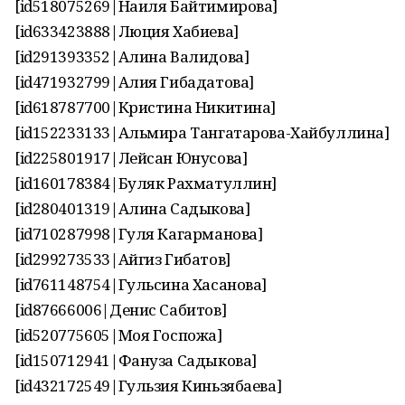
[id518075269|Наиля Байтимирова]
[id633423888|Люция Хабиева]
[id291393352|Алина Валидова]
[id471932799|Алия Гибадатова]
[id618787700|Кристина Никитина]
[id152233133|Альмира Тангатарова-Хайбуллина]
[id225801917|Лейсан Юнусова]
[id160178384|Буляк Рахматуллин]
[id280401319|Алина Садыкова]
[id710287998|Гуля Кагарманова]
[id299273533|Айгиз Гибатов]
[id761148754|Гульсина Хасанова]
[id87666006|Денис Сабитов]
[id520775605|Моя Госпожа]
[id150712941|Фануза Садыкова]
[id432172549|Гульзия Киньзябаева]