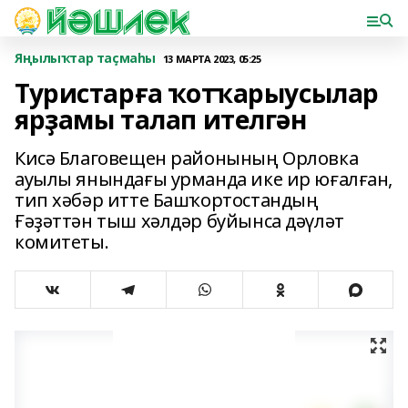
Яңылыҡтар таҫмаһы
13 МАРТА 2023, 05:25
Туристарға ҡотҡарыусылар
ярҙамы талап ителгән
Кисә Благовещен районының Орловка
ауылы янындағы урманда ике ир юғалған,
тип хәбәр итте Башҡортостандың
Ғәҙәттән тыш хәлдәр буйынса дәүләт
комитеты.