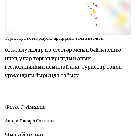
Туристарға ҡотҡарыусылар ярҙамы талап ителгән
Ҡотҡарыусылар ир-егеттәр менән бәйләнешкә
инеп, улар торған урындың аныҡ
геолокацияһын асыҡлай ала. Туристар төнөн
урмандағы йырында табыла.
Фото: Т. Аманов
Автор:
Гөлнара Солтанова
Читайте нас