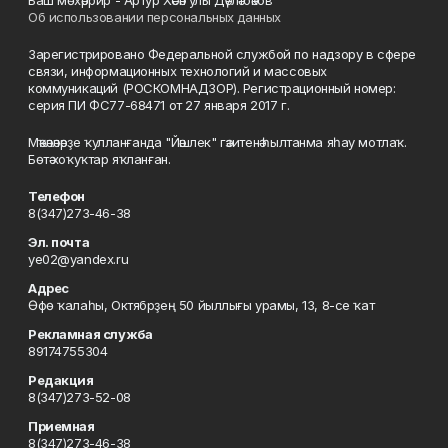
Баш мөхәррир - Артур Хәсән улы Дәүләтбәков
Об использовании персональных данных
Зарегистрировано Федеральной службой по надзору в сфере
связи, информационных технологий и массовых
коммуникаций (РОСКОМНАДЗОР). Регистрационный номер:
серия ПИ ФС77-68471 от 27 января 2017 г.
Мәҡәләләрҙе ҡулланғанда "Йәшлек" гәзитенә һылтанма яһау мотлаҡ.
Бөтә хоҡуҡтар яҡланған.
Телефон
8(347)273-46-38
Эл. почта
ye02@yandex.ru
Адрес
Өфө ҡалаһы, Октябрҙең 50 йыллығы урамы, 13, 8-се ҡат
Рекламная служба
89174755304
Редакция
8(347)273-52-08
Приемная
8(347)273-46-38