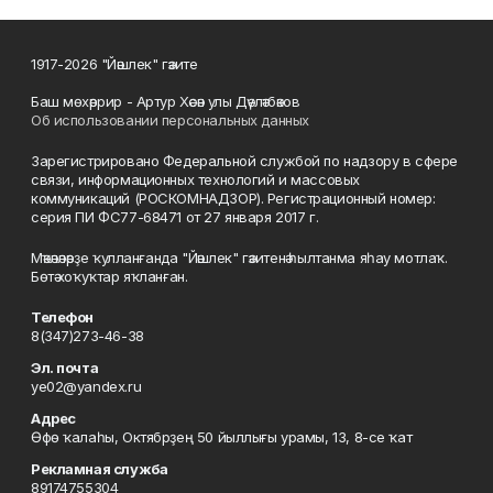
1917-2026 "Йәшлек" гәзите
Баш мөхәррир - Артур Хәсән улы Дәүләтбәков
Об использовании персональных данных
Зарегистрировано Федеральной службой по надзору в сфере
связи, информационных технологий и массовых
коммуникаций (РОСКОМНАДЗОР). Регистрационный номер:
серия ПИ ФС77-68471 от 27 января 2017 г.
Мәҡәләләрҙе ҡулланғанда "Йәшлек" гәзитенә һылтанма яһау мотлаҡ.
Бөтә хоҡуҡтар яҡланған.
Телефон
8(347)273-46-38
Эл. почта
ye02@yandex.ru
Адрес
Өфө ҡалаһы, Октябрҙең 50 йыллығы урамы, 13, 8-се ҡат
Рекламная служба
89174755304