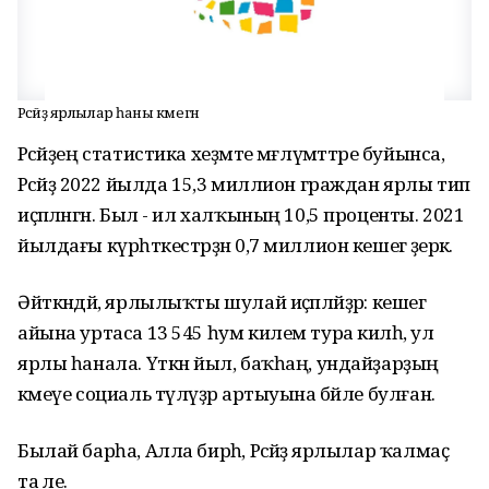
Рәсәйҙә ярлылар һаны кәмегән
Рәсәйҙең статистика хеҙмәте мәғлүмәттәре буйынса,
Рәсәйҙә 2022 йылда 15,3 миллион граждан ярлы тип
иҫәпләнгән. Был - ил халҡының 10,5 проценты. 2021
йылдағы күрһәткестәрҙән 0,7 миллион кешегә әҙерәк.
Әйткәндәй, ярлылыҡты шулай иҫәпләйҙәр: кешегә
айына уртаса 13 545 һум килем тура килһә, ул
ярлы һанала. Үткән йыл, баҡһаң, ундайҙарҙың
кәмеүе социаль түләүҙәр артыуына бәйле булған.
Былай барһа, Алла бирһә, Рәсәйҙә ярлылар ҡалмаҫ
та әле.