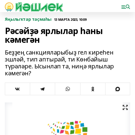
Яңылыҡтар таҫмаһы
13 МАРТА 2023, 10:09
Рәсәйҙә ярлылар һаны
кәмегән
Беҙҙең санкцияларыбыҙ гел киреһен
эшләй, тип аптырай, ти Көнбайыш
түрәләре. Ысынлап та, ниңә ярлылар
кәмегән?