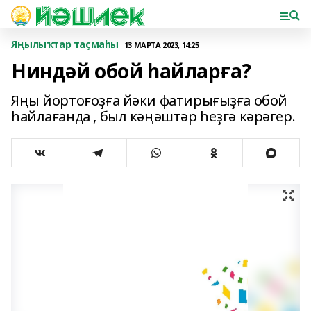
Яңылыҡтар таҫмаһы
13 МАРТА 2023, 14:25
Ниндәй обой һайларға?
Яңы йортоғоҙға йәки фатирығыҙға обой
һайлағанда , был кәңәштәр һеҙгә кәрәгер.