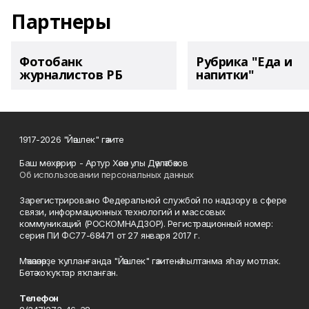
Партнеры
Фотобанк
Рубрика "Еда и
журналистов РБ
напитки"
1917-2026 "Йәшлек" гәзите
Баш мөхәррир - Артур Хәсән улы Дәүләтбәков
Об использовании персональных данных
Зарегистрировано Федеральной службой по надзору в сфере
связи, информационных технологий и массовых
коммуникаций (РОСКОМНАДЗОР). Регистрационный номер:
серия ПИ ФС77-68471 от 27 января 2017 г.
Мәҡәләләрҙе ҡулланғанда "Йәшлек" гәзитенә һылтанма яһау мотлаҡ.
Бөтә хоҡуҡтар яҡланған.
Телефон