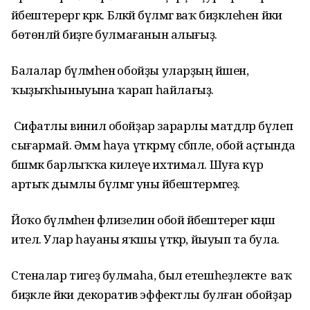
йәбештерергә кәрәк. Бәләкәй бүлмәгә ваҡ биҙәклеһен йәки
бөтөнләй биҙәге булмағанын алығыҙ.
Балалар бүлмәһенә обойҙы уларҙың йәшенә,
ҡыҙыҡһыныуына ҡарап һайлағыҙ.
Сифатлы винил обойҙар зарарлы матдәләр бүлеп
сығармай. Әммә һауа үткәрмәү сәбәпле, обой аҫтында
бәшмәк барлыҡҡа килеүе ихтимал. Шуға күрә
артыҡ дымлы бүлмәгә уны йәбештермәгеҙ.
Йоҡо бүлмәһенә флизелин обой йәбештерегә кәңәш
ителә. Улар һауаны яҡшы үткәрә, йыуып та була.
Стеналар тигеҙ булмаһа, был етешһеҙлекте ваҡ
биҙәкле йәки декоратив эффектлы булған обойҙар