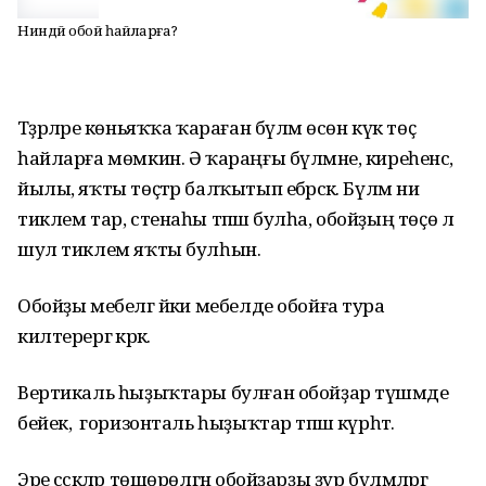
Ниндәй обой һайларға?
Тәҙрәләре көньяҡҡа ҡараған бүлмә өсөн күк төҫ
һайларға мөмкин. Ә ҡараңғы бүлмәне, киреһенсә,
йылы, яҡты төҫтәр балҡытып ебәрәсәк. Бүлмә ни
тиклем тар, стенаһы тәпәш булһа, обойҙың төҫө лә
шул тиклем яҡты булһын.
Обойҙы мебелгә йәки мебелде обойға тура
килтерергә кәрәк.
Вертикаль һыҙыҡтары булған обойҙар түшәмде
бейек, ә горизонталь һыҙыҡтар тәпәш күрһәтә.
Эре сәскәләр төшөрөлгән обойҙарҙы ҙур бүлмәләргә