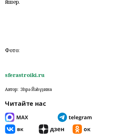
йәшерә.
Фото:
sferastroiki.ru
Автор:
Зөһрә Йәһүҙина
Читайте нас