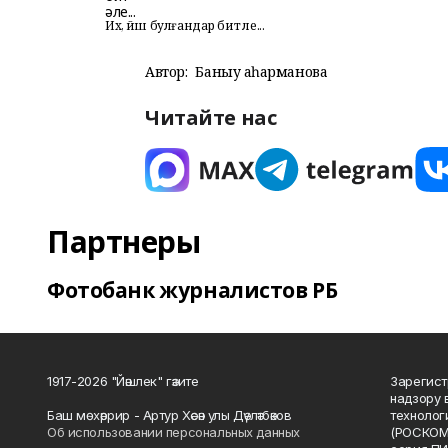
Их, йәш булғандар бит әле...
Автор:
Баныу Ҡаһарманова
Читайте нас
Партнеры
Фотобанк журналистов РБ
1917-2026 "Йәшлек" гәзите
Зарегист
надзору 
Баш мөхәррир - Артур Хәсән улы Дәүләтбәков
технолог
Об использовании персональных данных
(РОСКОМ