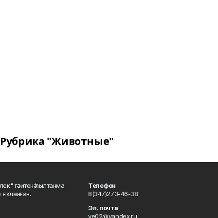
Рубрика "Животные"
шлек" гәзитенә һылтанма
Телефон
р яҡланған.
8(347)273-46-38
Эл. почта
ye02@yandex.ru