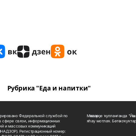
Рубрика "Еда и напитки"
рировано Федеральной службой по
Мәҡәләләрҙе ҡулланғанда "Йә
в сфере связи, информационных
яһау мотлаҡ. Бөтә хоҡуҡта
ий и массовых коммуникаций
НАДЗОР). Регистрационный номер: