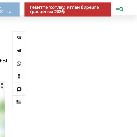
-
Гәзиттә ҡотлау, иғлан бирергә
Х"-та
(расценки 2026)
лғы