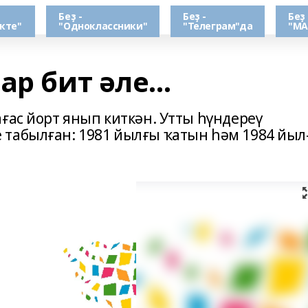
Беҙ -
Беҙ -
Беҙ 
кте"
"Одноклассники"
"Телеграм"да
"МА
р бит әле...
ғас йорт янып киткән. Утты һүндереү
 табылған: 1981 йылғы ҡатын һәм 1984 йы