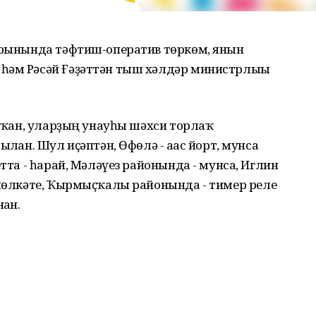
урынында тәфтиш-оператив төркөм, янғын
һәм Рәсәй Ғәҙәттән тыш хәлдәр министрлығы
ыҡҡан, уларҙың унауһы шәхси торлаҡ
лған. Шул иҫәптән, Өфөлә - ағас йорт, мунса
етта - һарай, Мәләүез районында - мунса, Иглин
 мөлкәте, Ҡырмыҫҡалы районында - тимер реле
ған.