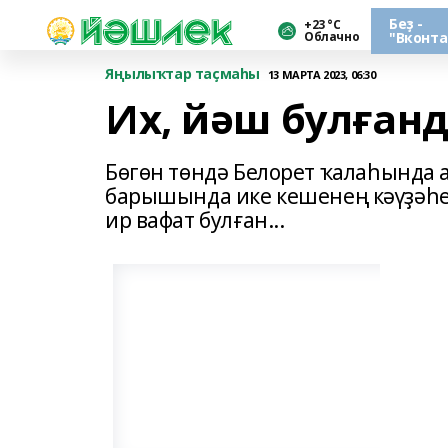
Беҙ -
+23 °С
Облачно
"Вконта
Яңылыҡтар таҫмаһы
13 МАРТА 2023, 06:30
Их, йәш булғанда
Бөгөн төндә Белорет ҡалаһында а
барышында ике кешенең кәүҙәһе
ир вафат булған...