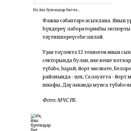
Их, йәш булғандар бит әле...
Фажиғә сәбәптәре асыҡлана. Янғын 
һүндереү лабораторияһы эксперты 
тәүтикшереүсеһе эшләй.
Уҙған тәүлектә 12 техноген янғын с
секторында булған, ике кеше ҡотҡары
түбәһе, һарай, йорт мөлкәте, Белор
районында - цех, Салауатта - йорт
шкафы, Дәүләкәндә мунса түбәһе ян
Фото: МЧС РБ.