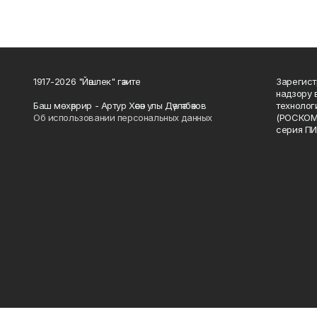
1917-2026 "Йәшлек" гәзите
Зарегист
надзору 
Баш мөхәррир - Артур Хәсән улы Дәүләтбәков
технолог
Об использовании персональных данных
(РОСКОМ
серия ПИ