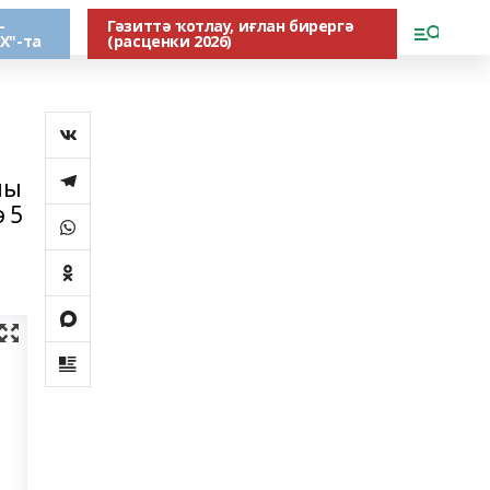
-
Гәзиттә ҡотлау, иғлан бирергә
Х"-та
(расценки 2026)
лы
 5