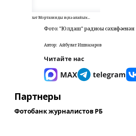
Әхәт Мортазинды иҫкә алайыҡ...
Фото: "Юлдаш" радиоһы сәхифәһенән
Автор:
Айбулат Ишназаров
Читайте нас
Партнеры
Фотобанк журналистов РБ