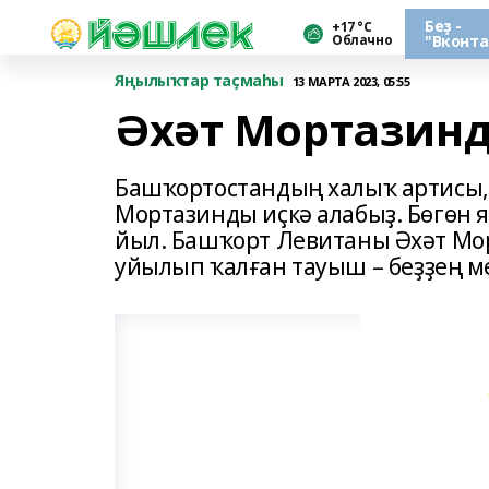
Беҙ -
+17 °С
Облачно
"Вконта
Яңылыҡтар таҫмаһы
13 МАРТА 2023, 05:55
Әхәт Мортазинд
Башҡортостандың халыҡ артисы, 
Мортазинды иҫкә алабыҙ. Бөгөн 
йыл. Башҡорт Левитаны Әхәт Мо
уйылып ҡалған тауыш – беҙҙең м