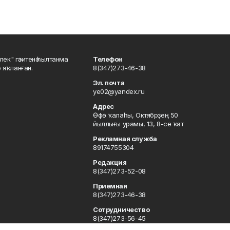
шлек" гәзитенә һылтанма
Телефон
р яҡланған.
8(347)273-46-38
Эл. почта
ye02@yandex.ru
Адрес
Өфө ҡалаһы, Октябрҙең 50
йыллығы урамы, 13, 8-се ҡат
Рекламная служба
89174755304
Редакция
8(347)273-52-08
Приемная
8(347)273-46-38
Сотрудничество
8(347)273-56-45