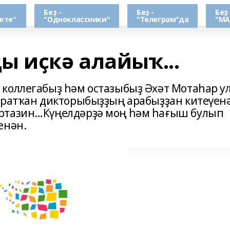
Беҙ -
Беҙ -
Беҙ 
кте"
"Одноклассники"
"Телеграм"да
"МА
ы иҫкә алайыҡ...
коллегабыҙ һәм остазыбыҙ Әхәт Мотаһар у
яратҡан дикторыбыҙҙың арабыҙҙан китеүенә
ртазин…Күңелдәрҙә моң һәм һағыш булып
енән.