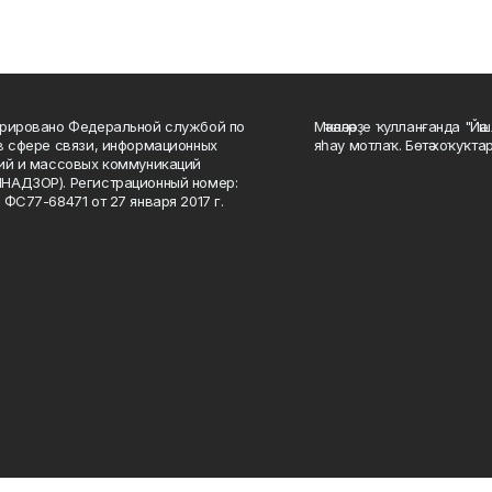
рировано Федеральной службой по
Мәҡәләләрҙе ҡулланғанда "Йә
в сфере связи, информационных
яһау мотлаҡ. Бөтә хоҡуҡта
ий и массовых коммуникаций
НАДЗОР). Регистрационный номер:
 ФС77-68471 от 27 января 2017 г.