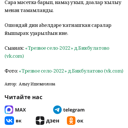
Сара мәсеткә барып, намаҙ уҡып, доғалар ҡылыу
менән тамамланды.
Ошондай дин әһелдәре ҡатнашҡан саралар
йышыраҡ уҙғарылһын ине.
Сығанаҡ:
«Трезвое село-2022» д.Бикбулатово
(vk.com)
Фото:
«Трезвое село-2022» д.Бикбулатово (vk.com)
Автор:
Алһыу Ишемғолова
Читайте нас