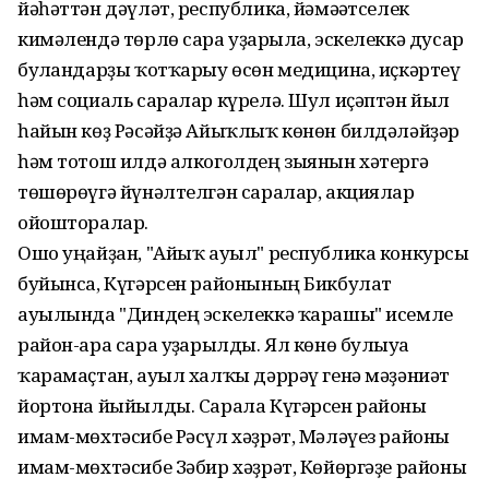
йәһәттән дәүләт, республика, йәмәғәтселек
кимәлендә төрлө сара уҙғарыла, эскелеккә дусар
булғандарҙы ҡотҡарыу өсөн медицина, иҫкәртеү
һәм социаль саралар күрелә. Шул иҫәптән йыл
һайын көҙ Рәсәйҙә Айыҡлыҡ көнөн билдәләйҙәр
һәм тотош илдә алкоголдең зыянын хәтергә
төшөрөүгә йүнәлтелгән саралар, акциялар
ойошторалар.
Ошо уңайҙан, "Айыҡ ауыл" республика конкурсы
буйынса, Күгәрсен районының Бикбулат
ауылында "Диндең эскелеккә ҡарашы" исемле
район-ара сара уҙғарылды. Ял көнө булыуға
ҡарамаҫтан, ауыл халҡы дәррәү генә мәҙәниәт
йортона йыйылды. Сарала Күгәрсен районы
имам-мөхтәсибе Рәсүл хәҙрәт, Мәләүез районы
имам-мөхтәсибе Зәбир хәҙрәт, Көйөргәҙе районы