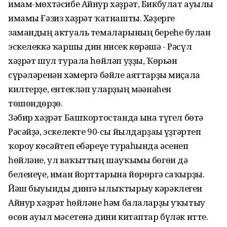
имам-мөхтәсибе Айнур хәҙрәт, Бикбулат ауылы
имамы Ғәзиз хәҙрәт ҡатнашты. Хәҙерге
замандың актуаль темаларының береһе булған
эскелеккә ҡаршы дин нисек көрәшә - Рәсүл
хәҙрәт шул турала һөйләп уҙҙы, Ҡөрьән
сүрәләренән хәмергә бәйле аяттарҙы миҫалға
килтерҙе, ентекләп уларҙың мәғәнәһен
төшөндөрҙө.
Зәбир хәҙрәт Башҡортостанда ғына түгел бөтә
Рәсәйҙә, эскелекте 90-сы йылдарҙағы үҙгәртеп
ҡороу көсәйтеп ебәреүе тураһында әсенеп
һөйләне, ул ваҡыттың шауҡымы бөгөн дә
беленеүе, иман йорттарына йөрөргә саҡырҙы.
Йәш быуынды дингә ылыҡтырыу кәрәклеген
Айнур хәҙрәт һөйләне һәм балаларҙы уҡытыу
өсөн ауыл мәсетенә дини китаптар бүләк итте.