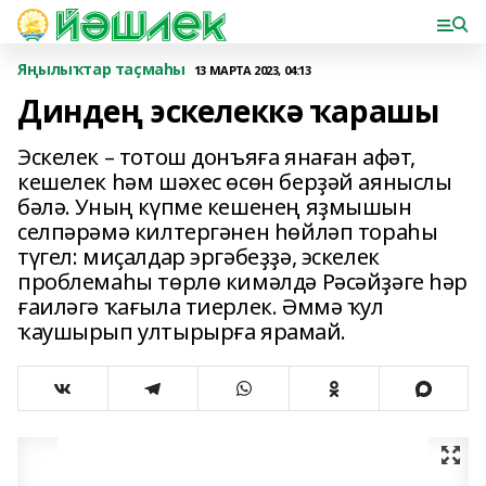
Яңылыҡтар таҫмаһы
13 МАРТА 2023, 04:13
Диндең эскелеккә ҡарашы
Эскелек – тотош донъяға янаған афәт,
кешелек һәм шәхес өсөн берҙәй аяныслы
бәлә. Уның күпме кешенең яҙмышын
селпәрәмә килтергәнен һөйләп тораһы
түгел: миҫалдар эргәбеҙҙә, эскелек
проблемаһы төрлө кимәлдә Рәсәйҙәге һәр
ғаиләгә ҡағыла тиерлек. Әммә ҡул
ҡаушырып ултырырға ярамай.