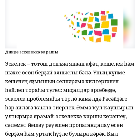
Диндең эскелеккә ҡарашы
Эскелек – тотош донъяға янаған афәт, кешелек һәм
шәхес өсөн берҙәй аяныслы бәлә. Уның күпме
кешенең яҙмышын селпәрәмә килтергәнен
һөйләп тораһы түгел: миҫалдар эргәбеҙҙә,
эскелек проблемаһы төрлө кимәлдә Рәсәйҙәге
һәр ғаиләгә ҡағыла тиерлек. Әммә ҡул ҡаушырып
ултырырға ярамай: эскелеккә ҡаршы көрәшеү,
сәләмәт йәшәү рәүешен пропагандалау өсөн
берҙәм һәм уртаҡ һүҙле булырға кәрәк. Был