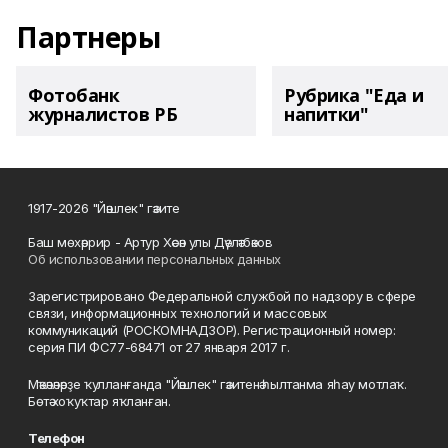
Партнеры
Фотобанк
Рубрика "Еда и
журналистов РБ
напитки"
1917-2026 "Йәшлек" гәзите
Баш мөхәррир - Артур Хәсән улы Дәүләтбәков
Об использовании персональных данных
Зарегистрировано Федеральной службой по надзору в сфере
связи, информационных технологий и массовых
коммуникаций (РОСКОМНАДЗОР). Регистрационный номер:
серия ПИ ФС77-68471 от 27 января 2017 г.
Мәҡәләләрҙе ҡулланғанда "Йәшлек" гәзитенә һылтанма яһау мотлаҡ.
Бөтә хоҡуҡтар яҡланған.
Телефон