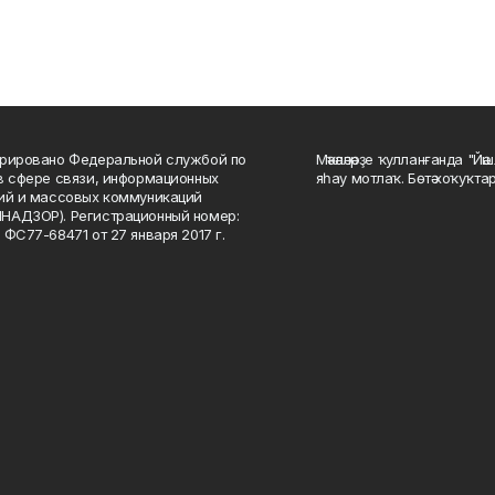
рировано Федеральной службой по
Мәҡәләләрҙе ҡулланғанда "Йә
в сфере связи, информационных
яһау мотлаҡ. Бөтә хоҡуҡта
ий и массовых коммуникаций
НАДЗОР). Регистрационный номер:
 ФС77-68471 от 27 января 2017 г.