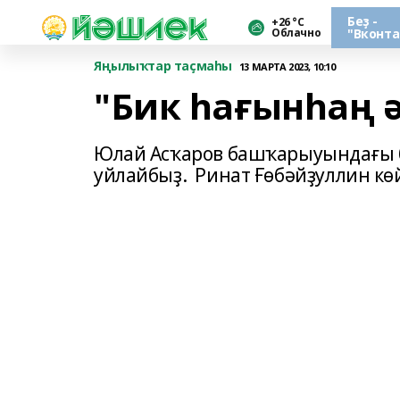
Беҙ -
+26 °С
Облачно
"Вконта
Яңылыҡтар таҫмаһы
13 МАРТА 2023, 10:10
"Бик һағынһаң ә
Юлай Асҡаров башҡарыуындағы б
уйлайбыҙ. Ринат Ғөбәйҙуллин кө