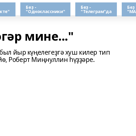
Беҙ -
Беҙ -
Беҙ 
кте"
"Одноклассники"
"Телеграм"да
"МА
гәр мине..."
ыл йыр күңелегеҙгә хуш килер тип
йө, Роберт Миңнуллин һүҙҙәре.