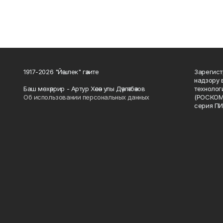
1917-2026 "Йәшлек" гәзите
Зарегист
надзору 
Баш мөхәррир - Артур Хәсән улы Дәүләтбәков
технолог
Об использовании персональных данных
(РОСКОМ
серия ПИ