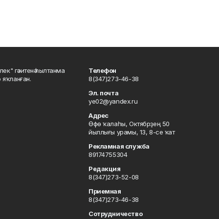
шлек" гәзитенә һылтанма
Телефон
р яҡланған.
8(347)273-46-38
Эл. почта
ye02@yandex.ru
Адрес
Өфө ҡалаһы, Октябрҙең 50
йыллығы урамы, 13, 8-се ҡат
Рекламная служба
89174755304
Редакция
8(347)273-52-08
Приемная
8(347)273-46-38
Сотрудничество