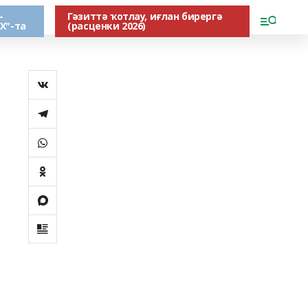
-
Гәзиттә ҡотлау, иғлан бирергә
Х"-та
(расценки 2026)