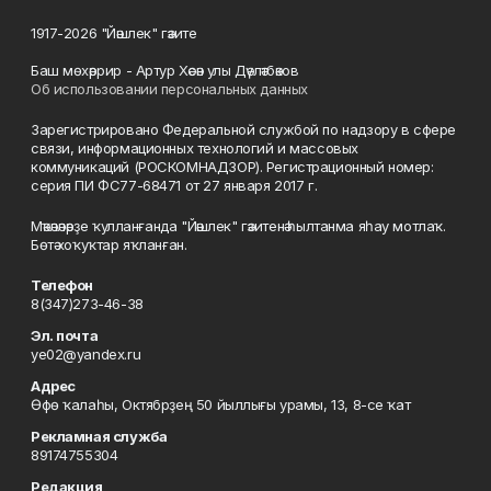
1917-2026 "Йәшлек" гәзите
Баш мөхәррир - Артур Хәсән улы Дәүләтбәков
Об использовании персональных данных
Зарегистрировано Федеральной службой по надзору в сфере
связи, информационных технологий и массовых
коммуникаций (РОСКОМНАДЗОР). Регистрационный номер:
серия ПИ ФС77-68471 от 27 января 2017 г.
Мәҡәләләрҙе ҡулланғанда "Йәшлек" гәзитенә һылтанма яһау мотлаҡ.
Бөтә хоҡуҡтар яҡланған.
Телефон
8(347)273-46-38
Эл. почта
ye02@yandex.ru
Адрес
Өфө ҡалаһы, Октябрҙең 50 йыллығы урамы, 13, 8-се ҡат
Рекламная служба
89174755304
Редакция