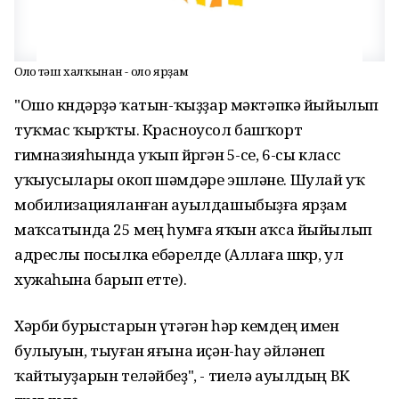
Оло Үтәш халҡынан - оло ярҙам
"Ошо көндәрҙә ҡатын-ҡыҙҙар мәктәпкә йыйылып
туҡмас ҡырҡты. Красноусол башҡорт
гимназияһында уҡып йөрөгән 5-се, 6-сы класс
уҡыусылары окоп шәмдәре эшләне. Шулай уҡ
мобилизацияланған ауылдашыбыҙға ярҙам
маҡсатында 25 мең һумға яҡын аҡса йыйылып
адреслы посылка ебәрелде (Аллаға шөкөр, ул
хужаһына барып етте).
Хәрби бурыстарын үтәгән һәр кемдең имен
булыуын, тыуған яғына иҫән-һау әйләнеп
ҡайтыуҙарын теләйбеҙ", - тиелә ауылдың ВК