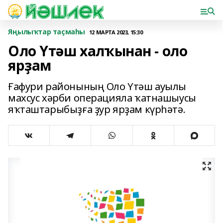
Яңылыҡтар таҫмаһы
12 МАРТА 2023, 15:30
Оло Үтәш халҡынан - оло
ярҙам
Ғафури районының Оло Үтәш ауылы
махсус хәрби операцияла ҡатнашыусы
яҡташтарыбыҙға ҙур ярҙам күрһәтә.