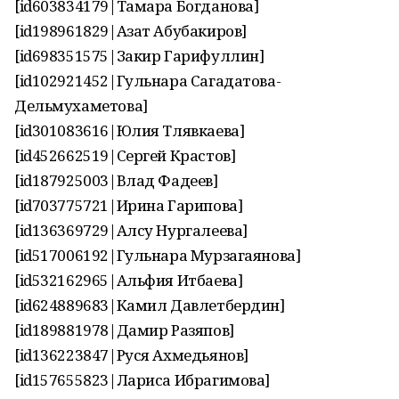
[id603834179|Тамара Богданова]
[id198961829|Азат Абубакиров]
[id698351575|Закир Гарифуллин]
[id102921452|Гульнара Сагадатова-
Дельмухаметова]
[id301083616|Юлия Тлявкаева]
[id452662519|Сергей Крастов]
[id187925003|Влад Фадеев]
[id703775721|Ирина Гарипова]
[id136369729|Алсу Нургалеева]
[id517006192|Гульнара Мурзагаянова]
[id532162965|Альфия Итбаева]
[id624889683|Камил Давлетбердин]
[id189881978|Дамир Разяпов]
[id136223847|Руся Ахмедьянов]
[id157655823|Лариса Ибрагимова]