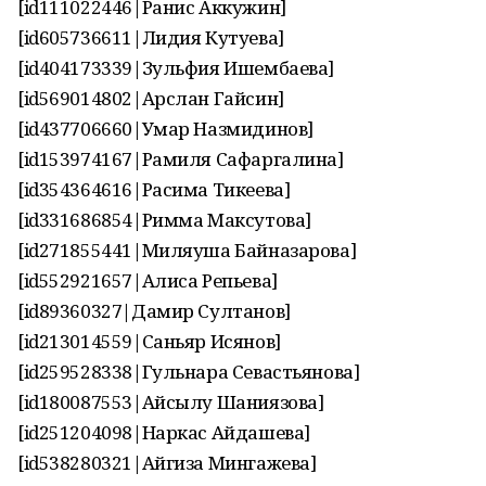
[id111022446|Ранис Аккужин]
[id605736611|Лидия Кутуева]
[id404173339|Зульфия Ишембаева]
[id569014802|Арслан Гайсин]
[id437706660|Умар Назмидинов]
[id153974167|Рамиля Сафаргалина]
[id354364616|Расима Тикеева]
[id331686854|Римма Максутова]
[id271855441|Миляуша Байназарова]
[id552921657|Алиса Репьева]
[id89360327|Дамир Султанов]
[id213014559|Саньяр Исянов]
[id259528338|Гульнара Севастьянова]
[id180087553|Айсылу Шаниязова]
[id251204098|Наркас Айдашева]
[id538280321|Айгиза Мингажева]