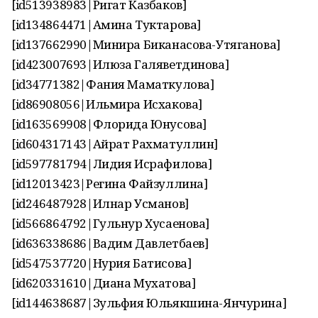
[id513938983|Ригат Казбаков]
[id134864471|Амина Туктарова]
[id137662990|Минира Биканасова-Утяганова]
[id423007693|Илюза Галяветдинова]
[id34771382|Фания Маматкулова]
[id86908056|Ильмира Исхакова]
[id163569908|Флорида Юнусова]
[id604317143|Айрат Рахматуллин]
[id597781794|Лидия Исрафилова]
[id12013423|Регина Файзуллина]
[id246487928|Илнар Усманов]
[id566864792|Гульнур Хусаенова]
[id636338686|Вадим Давлетбаев]
[id547537720|Нурия Батисова]
[id620331610|Диана Мухатова]
[id144638687|Зульфия Юльякшина-Янчурина]