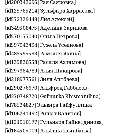
[id200343696|Рая Саяровна]
[id125765214|Зульфира Харрасова]
[id552329448|Лия Алексей]
[id349508475|Аделина Зарипова]
[id570155040|Ольга Петрова]
[id597943494|Гузель Усеинова]
[id485595593|Рамзиля Яхина]
[id135820558|Расиля Ахтямова]
[id297384789|Алия Шакирова]
[id218977561|Зиля Аитбаева]
[id290276670|Альфред Габбасов]
[id250748720|Gul'nurka Khismatullina]
[id78534827|Эльвира Гайфуллина]
[id106241492|Ришат Валитов]
[id121910177|Гульнара Гайнетдинова]
[id164505009|Альбина Исянбаева]