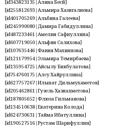
[id343823135|Алина Бесәй]
[id255812693|Альмира Хазигалиева]
[id401705269|Альбина Галеева]
[id245990080|Дамира Габидуллина]
[id487233461|Амелия Сафиуллина]
[id607719050|Альфия Салихова]
[id107635446|Фания Махиянова]
[id121179954|Эльмира Темирбаева]
[id135954725|Айсылу Бикбулатова]
[id754760175|Алсу Хайруллина]
[id627757267|Ильшат Дильмухаметов]
[id205462861|Гузель Хазиахметова]
[id187805652|Флюза Гильманова]
[id134510638|Екатерина Колода]
[id624730631|Тайма Ибатуллина]
[id190527516|Рустам Шарифуллин]