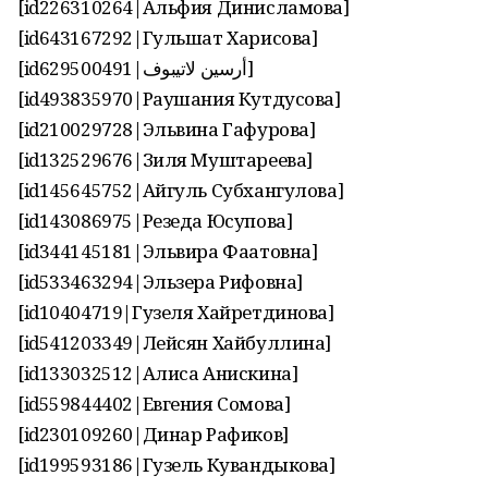
[id226310264|Альфия Динисламова]
[id643167292|Гульшат Харисова]
[id629500491|أرسين لاتيبوف]
[id493835970|Раушания Кутдусова]
[id210029728|Эльвина Гафурова]
[id132529676|Зиля Муштареева]
[id145645752|Айгуль Субхангулова]
[id143086975|Резеда Юсупова]
[id344145181|Эльвира Фаатовна]
[id533463294|Эльзера Рифовна]
[id10404719|Гузеля Хайретдинова]
[id541203349|Лейсян Хайбуллина]
[id133032512|Алиса Анискина]
[id559844402|Евгения Сомова]
[id230109260|Динар Рафиков]
[id199593186|Гузель Кувандыкова]