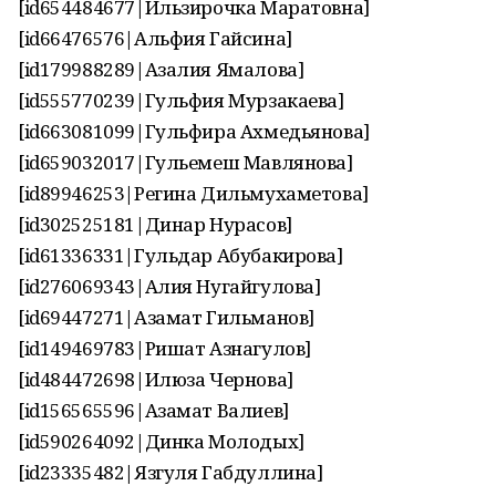
[id654484677|Ильзирочка Маратовна]
[id66476576|Альфия Гайсина]
[id179988289|Азалия Ямалова]
[id555770239|Гульфия Мурзакаева]
[id663081099|Гульфира Ахмедьянова]
[id659032017|Гульемеш Мавлянова]
[id89946253|Регина Дильмухаметова]
[id302525181|Динар Нурасов]
[id61336331|Гульдар Абубакирова]
[id276069343|Алия Нугайгулова]
[id69447271|Азамат Гильманов]
[id149469783|Ришат Азнагулов]
[id484472698|Илюза Чернова]
[id156565596|Азамат Валиев]
[id590264092|Динка Молодых]
[id23335482|Язгуля Габдуллина]