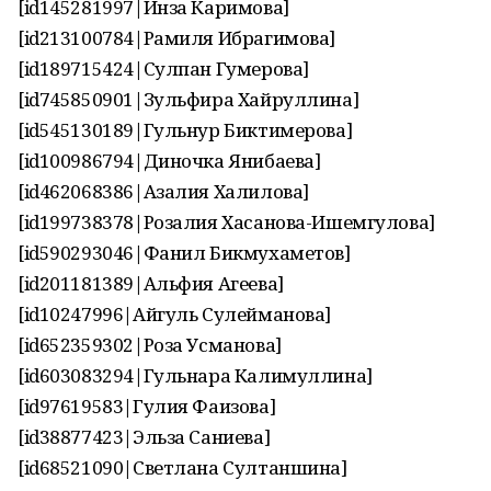
[id145281997|Инза Каримова]
[id213100784|Рамиля Ибрагимова]
[id189715424|Сулпан Гумерова]
[id745850901|Зульфира Хайруллина]
[id545130189|Гульнур Биктимерова]
[id100986794|Диночка Янибаева]
[id462068386|Азалия Халилова]
[id199738378|Розалия Хасанова-Ишемгулова]
[id590293046|Фанил Бикмухаметов]
[id201181389|Альфия Агеева]
[id10247996|Айгуль Сулейманова]
[id652359302|Роза Усманова]
[id603083294|Гульнара Калимуллина]
[id97619583|Гулия Фаизова]
[id38877423|Эльза Саниева]
[id68521090|Светлана Султаншина]