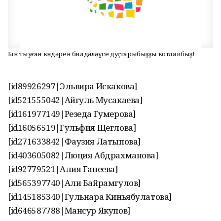
Бөгөн тыуған көндәрен билдәләүсе дуҫтарыбыҙҙы ҡотлайбыҙ!
[id89926297|Эльвира Искакова]
[id521555042|Айгуль Мусакаева]
[id161977149|Резеда Гумерова]
[id16056519|Гульфия Щеглова]
[id271633842|Фаузия Латыпова]
[id403605082|Люция Абдрахманова]
[id92779521|Алия Ганеева]
[id565397740|Али Байрамгулов]
[id145185340|Гульнара Киньябулатова]
[id646587788|Мансур Якупов]