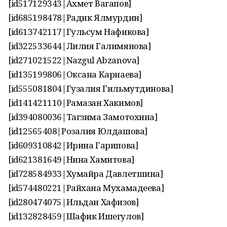
[id517129343|Ахмет Вагапов]
[id685198478|Радик Ялмурдин]
[id613742117|Гульсум Нафикова]
[id322533644|Лилия Галимянова]
[id271021522|Nazgul Abzanova]
[id135199806|Оксана Карнаева]
[id555081804|Гузалия Гильмутдинова]
[id141421110|Рамазан Хакимов]
[id394080036|Тагзима Замотохина]
[id12565408|Розалия Юлдашова]
[id609310842|Ирина Гарипова]
[id621381649|Нина Хамитова]
[id728584933|Хумайра Давлетшина]
[id574480221|Райхана Мухамадеева]
[id280474075|Ильдан Хафизов]
[id132828459|Шафик Ишегулов]