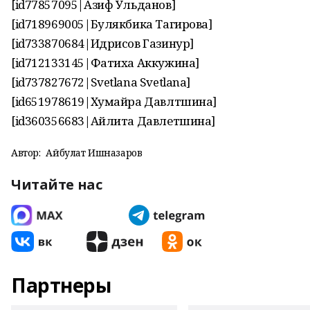
[id77857095|Азиф Ульданов]
[id718969005|Булякбика Тагирова]
[id733870684|Идрисов Газинур]
[id712133145|Фатиха Аккужина]
[id737827672|Svetlana Svetlana]
[id651978619|Хумайра Давлтшина]
[id360356683|Айлита Давлетшина]
Автор:
Айбулат Ишназаров
Читайте нас
Партнеры