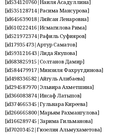
[id534120760|Наиля Асадуллина]
[id535128714|Расима Мансурова]
[id645639018|Ляйсан Ленаровна]
[id610222416|Исмагилова Рима]
[id521972374|Рафиль Суфияров]
[id17935473|Артур Саматов]
[id593121643|Лида Якупова]
[id683825915|Солтанов Дамир]
[id584479917|Минзиля Фахрутдинова]
[id498336582|Айгуль Алибаева]
[id294587970|Эльвира Ахметшина]
[id366083874|Инсаф Латыпов]
[id374665345|Гульнара Киреева]
[id266665800|Марьям Рахмангулова]
[id166289745|Зарима Гильманова]
[id70203452|Гюзелия Альмухаметова]