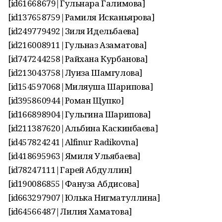
[id61668679|Гульнара Галимова]
[id137658759|Рамиля Исканьярова]
[id249779492|Зиля Идельбаева]
[id216008911|Гульназ Азаматова]
[id747244258|Райхана Курбанова]
[id213043758|Луиза Шамгулова]
[id154597068|Миляуша Шарипова]
[id395860944|Роман Щупко]
[id166898904|Гульгина Шарипова]
[id211387620|Альбина Каскинбаева]
[id457824241|Alfinur Radikovna]
[id418695963|Ямиля Ульябаева]
[id78247111|Гарей Абдуллин]
[id190086855|Фануза Абдисова]
[id663297907|Юлька Нигматуллина]
[id64566487|Лилия Хаматова]