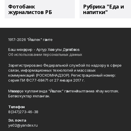
Фотобанк
Рубрика "Еда и
журналистов РБ
напитки"
1917-2026 "Йәшлек" гәзите
Баш мөхәррир - Артур Хәсән улы Дәүләтбәков
Об использовании персональных данных
Зарегистрировано Федеральной службой по надзору в сфере
связи, информационных технологий и массовых
коммуникаций (РОСКОМНАДЗОР). Регистрационный номер:
серия ПИ ФС77-68471 от 27 января 2017 г.
Мәҡәләләрҙе ҡулланғанда "Йәшлек" гәзитенә һылтанма яһау мотлаҡ.
Бөтә хоҡуҡтар яҡланған.
Телефон
8(347)273-46-38
Эл. почта
ye02@yandex.ru