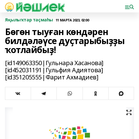
Яңылыҡтар таҫмаһы
11 МАРТА 2023, 02:00
Бөгөн тыуған көндәрен
билдәләүсе дуҫтарыбыҙҙы
ҡотлайбыҙ!
[id149063350|Гульнара Хасанова]
[id452031191|Гульфия Адиятова]
[id351205555|Фарит Ахмадиев]