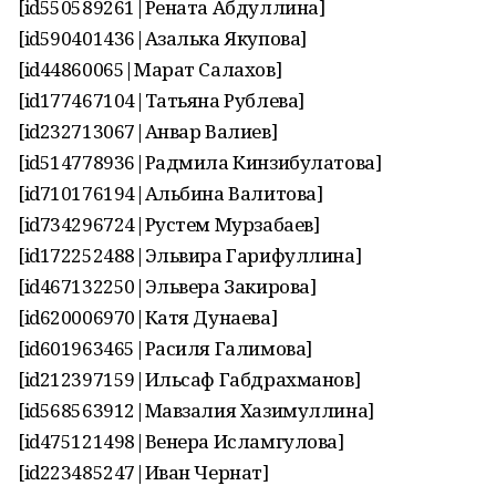
[id550589261|Рената Абдуллина]
[id590401436|Азалька Якупова]
[id44860065|Марат Салахов]
[id177467104|Татьяна Рублева]
[id232713067|Анвар Валиев]
[id514778936|Радмила Кинзибулатова]
[id710176194|Альбина Валитова]
[id734296724|Рустем Мурзабаев]
[id172252488|Эльвира Гарифуллина]
[id467132250|Эльвера Закирова]
[id620006970|Катя Дунаева]
[id601963465|Расиля Галимова]
[id212397159|Ильсаф Габдрахманов]
[id568563912|Мавзалия Хазимуллина]
[id475121498|Венера Исламгулова]
[id223485247|Иван Чернат]