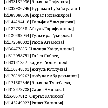
[id433152936|Эльвина Гафурова]
[id232926746|Нуриман Губайдуллин]
[id389080638|Айрат Гильмияров]
[id144294118|Гульфия Ультракова]
[id12275958|Айгуль Гарифуллина]
[id120699054|Гульсира Гумерова]
[id172380032|Райса Агзамова]
[id36477855|Ильзира Хайруллина]
[id512098791|Гайса Янбаев]
[id42161857|Вадим Гильманов]
[id116748591|Айгуль Кутлуева]
[id176599263|Айбулат Абдрахманов]
[id171602346|Эльвира Тулебаева]
[id312679728|Сария Аминова]
[id65837812|Фиргат Юлсанов]
[id143249923|Ринат Халилов]