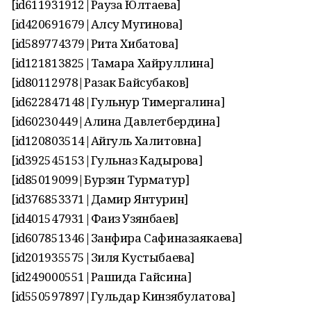
[id611931912|Рауза Юлтаева]
[id420691679|Алсу Мугинова]
[id589774379|Рита Хибатова]
[id121813825|Тамара Хайруллина]
[id80112978|Разак Байсубаков]
[id622847148|Гульнур Тимергалина]
[id60230449|Алина Давлетбердина]
[id120803514|Айгуль Халитовна]
[id392545153|Гульназ Кадырова]
[id85019099|Бурзян Турматур]
[id376853371|Дамир Янтурин]
[id401547931|Фаиз Узянбаев]
[id607851346|Занфира Сафиназаякаева]
[id201935575|Зиля Кустыбаева]
[id249000551|Рашида Гайсина]
[id550597897|Гульдар Кинзябулатова]