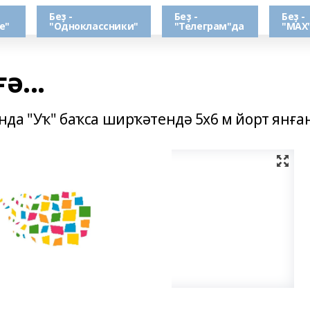
Беҙ -
Беҙ -
Беҙ -
е"
"Одноклассники"
"Телеграм"да
"МАХ
ә...
да "Уҡ" баҡса ширҡәтендә 5х6 м йорт янған