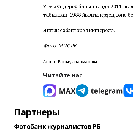
Утты һүндереү барышында 2011 йылғ
табылған. 1988 йылғы ирҙең тәне б
Янғын сәбәптәре тикшерелә.
Фото: МЧС РБ.
Автор:
Баныу Ҡаһарманова
Читайте нас
Партнеры
Фотобанк журналистов РБ