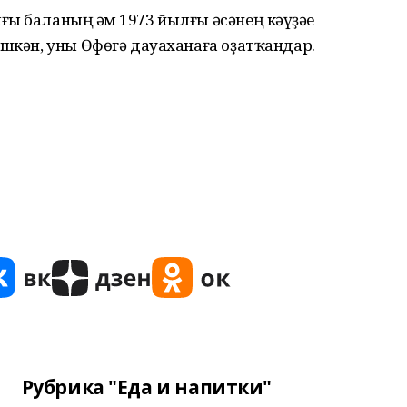
ы баланың һәм 1973 йылғы әсәнең кәүҙәһе
ешкән, уны Өфөгә дауаханаға оҙатҡандар.
Рубрика "Еда и напитки"