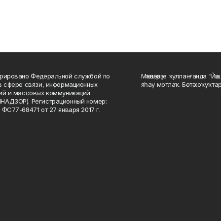
рировано Федеральной службой по
Мәҡәләләрҙе ҡулланғанда "Йә
в сфере связи, информационных
яһау мотлаҡ. Бөтә хоҡуҡта
ий и массовых коммуникаций
НАДЗОР). Регистрационный номер:
 ФС77-68471 от 27 января 2017 г.