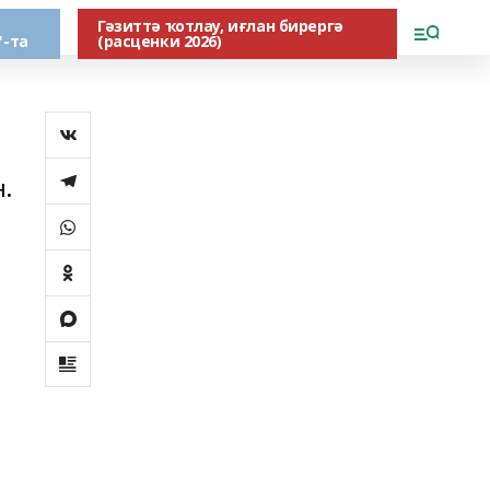
Гәзиттә ҡотлау, иғлан бирергә
"-та
(расценки 2026)
.