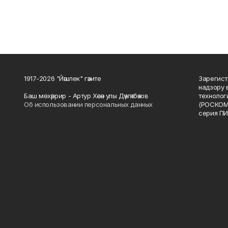
1917-2026 "Йәшлек" гәзите
Зарегист
надзору 
Баш мөхәррир - Артур Хәсән улы Дәүләтбәков
технолог
Об использовании персональных данных
(РОСКОМ
серия ПИ