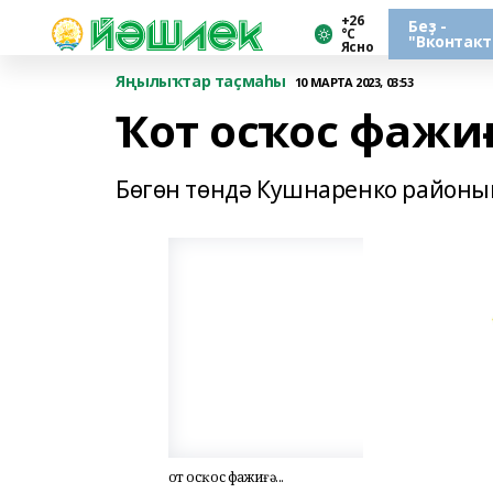
+26
Беҙ -
°С
"Вконтакт
Ясно
Яңылыҡтар таҫмаһы
10 МАРТА 2023, 03:53
Ҡот осҡос фажиғ
Бөгөн төндә Кушнаренко районын
Ҡот осҡос фажиғә...