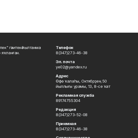
шлек" гәзитенә һылтанма
Телефон
р яҡланған.
8(347)273-46-38
Эл. почта
ye02@yandex.ru
Адрес
Өфө ҡалаһы, Октябрҙең 50
йыллығы урамы, 13, 8-се ҡат
Рекламная служба
89174755304
Редакция
8(347)273-52-08
Приемная
8(347)273-46-38
Сотрудничество