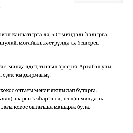
"
йоп ҡайнатырға ла, 50 г миндаль һалырға.
 шулай, моғайын, кәстрүлдә лә бешереп
с, миндалдең тышын әрсергә. Артабан уны
, оҙаҡ ҡыҙҙырмағыҙ.
 кокос онтағы менән яҡшылап бутарға.
лап), шарсыҡ яһарға ла, эсенән миндаль
, тағы кокос онтағына манырға була.