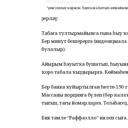
"Үҙем эшләп ҡарағас, башҡаса һатып алмайым
Әҙерләү:
Табаға тултырмайынса ғына һыу ҡо
Бер минут бешерергә (видеояҙмала
булалыр).
Айырым һауытҡа бушатып, һыуынға
ҡоро табала ҡыҙҙырырға. Көймәһен
Бер банка ҡуйыртылған һөттө 190 г
Массаны порцияға бүлеп (бер ҡалаҡ
тығып, тағы йомарларға. Теләһәгеҙ
Бик тәмле “Раффаэлло” килеп сыға.