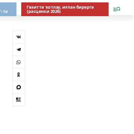
Гәзиттә ҡотлау, иғлан бирергә
"-та
(расценки 2026)