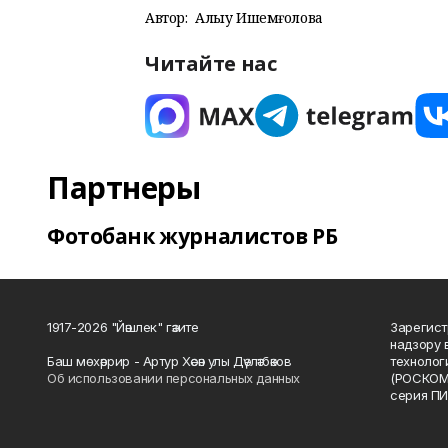
Автор:
Алһыу Ишемғолова
Читайте нас
Партнеры
Фотобанк журналистов РБ
1917-2026 "Йәшлек" гәзите
Зарегист
надзору 
Баш мөхәррир - Артур Хәсән улы Дәүләтбәков
технолог
Об использовании персональных данных
(РОСКОМ
серия ПИ