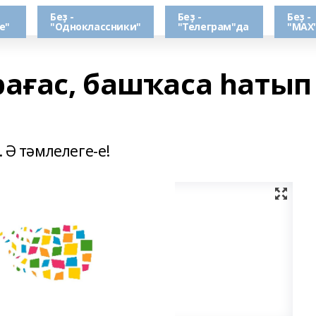
Беҙ -
Беҙ -
Беҙ -
е"
"Одноклассники"
"Телеграм"да
"МАХ
рағас, башҡаса һатып
 Ә тәмлелеге-е!