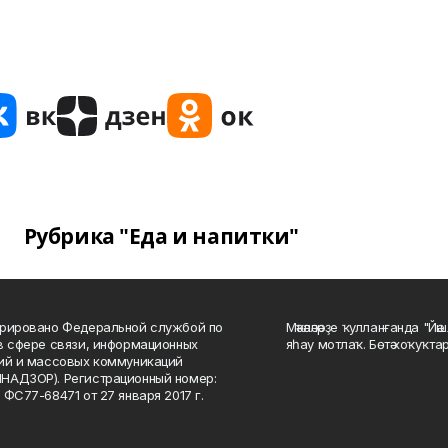
Рубрика "Еда и напитки"
рировано Федеральной службой по
Мәҡәләләрҙе ҡулланғанда "Йә
в сфере связи, информационных
яһау мотлаҡ. Бөтә хоҡуҡта
ий и массовых коммуникаций
НАДЗОР). Регистрационный номер:
 ФС77-68471 от 27 января 2017 г.