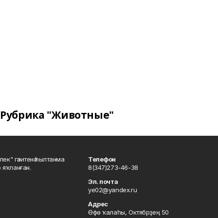
Рубрика "Животные"
шлек" гәзитенә һылтанма
Телефон
р яҡланған.
8(347)273-46-38
Эл. почта
ye02@yandex.ru
Адрес
Өфө ҡалаһы, Октябрҙең 50