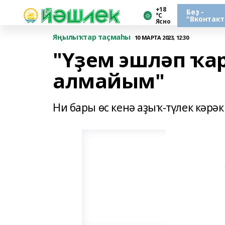
+18
Беҙ -
°С
"Вконтакт
Ясно
Яңылыҡтар таҫмаһы
10 МАРТА 2023, 12:30
"Үҙем эшләп ҡа
алмайым"
Ни бары өс кенә аҙыҡ-түлек кәрәк.