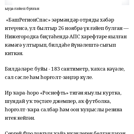
Һыуҙа ғәйеп булған
«БашРегионСпас» эҙәрмәндәр отряды хәбәр
итеүенсә, ул былтыр 26 ноябрҙә үк ғәйеп булған —
Нижегородка биҫтәһендә АПС хәрефтәре яҙылған
кәмәгә ултырып, билдәһеҙ йүнәлештә сығып
киткән.
Билдәләре: буйы - 183 сантиметр, ҡаҡса кәүҙәле,
сал сәсле һәм һорғолт-зәңгәр күҙле.
Ир ҡара-һоро «Роснефть» тигән яҙыулы куртка,
шундай уҡ төҫтәге джемпер, аҡ футболка,
һорғолт-ҡара салбар һәм оҙон ҡуңыслы резина
итек кейгән.
Сергей Фроловтың ҡайҙа икәнлеген белгәндәрҙән