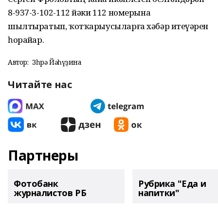
8-937-3-102-112 йәки 112 номерына
шылтыратып, ҡотҡарыусыларға хәбәр итеүҙәрен
һорайҙар.
Автор:
Зөһрә Йәһүҙина
Читайте нас
Партнеры
Фотобанк
Рубрика "Еда и
журналистов РБ
напитки"