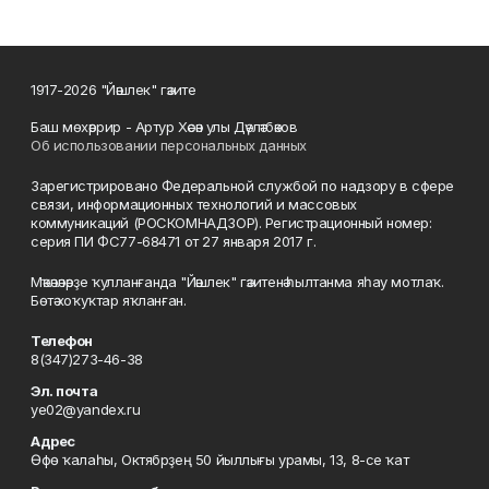
1917-2026 "Йәшлек" гәзите
Баш мөхәррир - Артур Хәсән улы Дәүләтбәков
Об использовании персональных данных
Зарегистрировано Федеральной службой по надзору в сфере
связи, информационных технологий и массовых
коммуникаций (РОСКОМНАДЗОР). Регистрационный номер:
серия ПИ ФС77-68471 от 27 января 2017 г.
Мәҡәләләрҙе ҡулланғанда "Йәшлек" гәзитенә һылтанма яһау мотлаҡ.
Бөтә хоҡуҡтар яҡланған.
Телефон
8(347)273-46-38
Эл. почта
ye02@yandex.ru
Адрес
Өфө ҡалаһы, Октябрҙең 50 йыллығы урамы, 13, 8-се ҡат