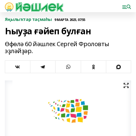
Яңылыҡтар таҫмаһы
9 МАРТА 2023, 07:55
Һыуҙа ғәйеп булған
Өфөлә 60 йәшлек Сергей Фроловты
эҙләйҙәр.