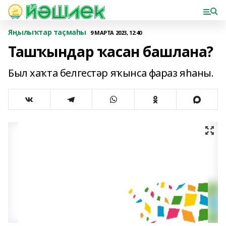
Яңылыҡтар таҫмаһы
9 МАРТА 2023, 12:40
Ташҡындар ҡасан башлана?
Был хаҡта белгестәр яҡынса фараз яһаны.