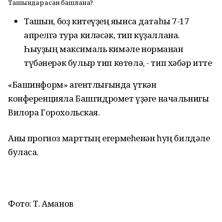
Ташҡындар ҡасан башлана?
Ташҡын, боҙ китеүҙең яҡынса датаһы 7-17
апрелгә тура киләсәк, тип күҙаллана.
Һыуҙың максималь кимәле норманан
түбәнерәк булыр тип көтөлә, - тип хәбәр итте
«Башинформ» агентлығында үткән
конференцияла Башгидромет үҙәге начальнигы
Вилора Горохольская.
Аныҡ прогноз марттың егермеһенән һуң билдәле
буласаҡ.
Фото: Т. Аманов