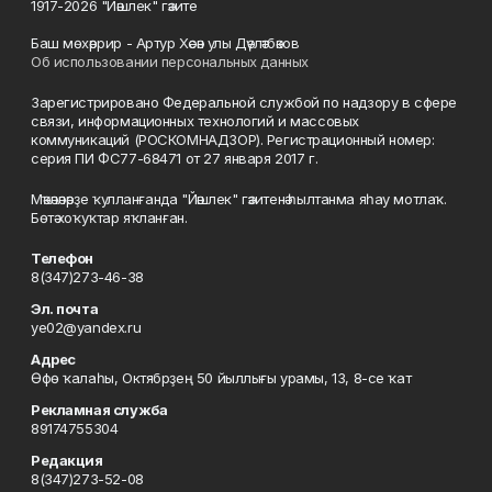
1917-2026 "Йәшлек" гәзите
Баш мөхәррир - Артур Хәсән улы Дәүләтбәков
Об использовании персональных данных
Зарегистрировано Федеральной службой по надзору в сфере
связи, информационных технологий и массовых
коммуникаций (РОСКОМНАДЗОР). Регистрационный номер:
серия ПИ ФС77-68471 от 27 января 2017 г.
Мәҡәләләрҙе ҡулланғанда "Йәшлек" гәзитенә һылтанма яһау мотлаҡ.
Бөтә хоҡуҡтар яҡланған.
Телефон
8(347)273-46-38
Эл. почта
ye02@yandex.ru
Адрес
Өфө ҡалаһы, Октябрҙең 50 йыллығы урамы, 13, 8-се ҡат
Рекламная служба
89174755304
Редакция
8(347)273-52-08