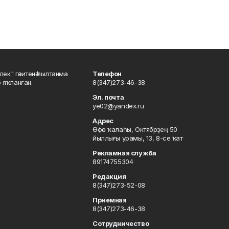
шлек" гәзитенә һылтанма
Телефон
р яҡланған.
8(347)273-46-38
Эл. почта
ye02@yandex.ru
Адрес
Өфө ҡалаһы, Октябрҙең 50
йыллығы урамы, 13, 8-се ҡат
Рекламная служба
89174755304
Редакция
8(347)273-52-08
Приемная
8(347)273-46-38
Сотрудничество