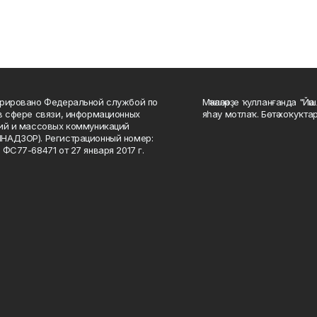
рировано Федеральной службой по
Мәҡәләләрҙе ҡулланғанда "Йә
в сфере связи, информационных
яһау мотлаҡ. Бөтә хоҡуҡта
ий и массовых коммуникаций
НАДЗОР). Регистрационный номер:
 ФС77-68471 от 27 января 2017 г.