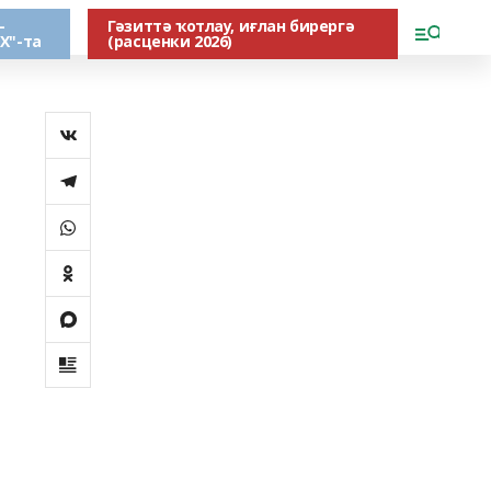
-
Гәзиттә ҡотлау, иғлан бирергә
Х"-та
(расценки 2026)