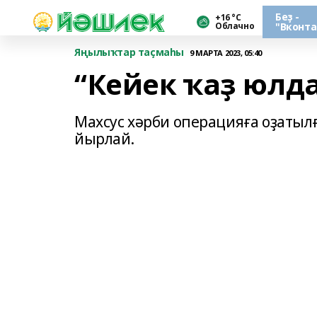
Беҙ -
+16 °С
Облачно
"Вконта
Яңылыҡтар таҫмаһы
9 МАРТА 2023, 05:40
“Кейек ҡаҙ юлд
Махсус хәрби операцияға оҙаты
йырлай.