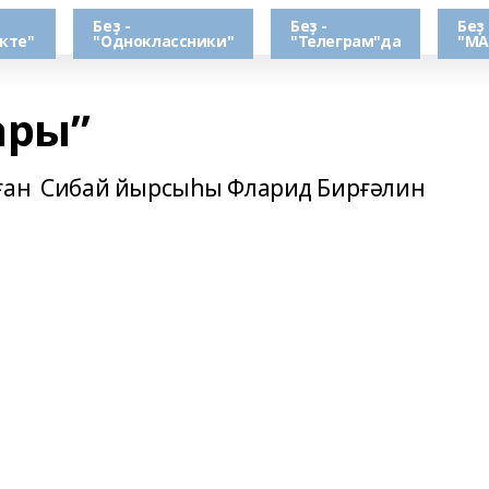
Беҙ -
Беҙ -
Беҙ 
кте"
"Одноклассники"
"Телеграм"да
"МА
ары”
лған Сибай йырсыһы Фларид Бирғәлин