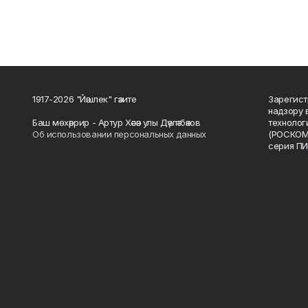
1917-2026 "Йәшлек" гәзите
Зарегист
надзору 
Баш мөхәррир - Артур Хәсән улы Дәүләтбәков
технолог
Об использовании персональных данных
(РОСКОМ
серия ПИ