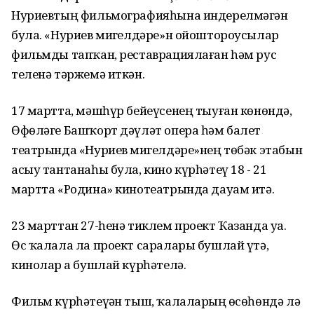
Нуриевтың фильмографияһына индерелмәгән
була. «Нуриев миҙгелдәре»н ойоштороусылар
фильмды тапҡан, реставрациялаған һәм рус
теленә тәржемә иткән.
17 мартта, мәшһүр бейеүсенең тыуған көнөндә,
Өфөләге Башҡорт дәүләт опера һәм балет
театрында «Нуриев миҙгелдәре»нең төбәк этабын
асыу тантанаһы була, кино күрһәтеү 18 - 21
мартта «Родина» кинотеатрында дауам итә.
23 марттан 27-һенә тиклем проект Ҡазанда уҙа.
Өс ҡалала ла проект саралары бушлай үтә,
кинолар ҙа бушлай күрһәтелә.
Фильм күрһәтеүҙән тыш, ҡалаларҙың өсөһөндә лә