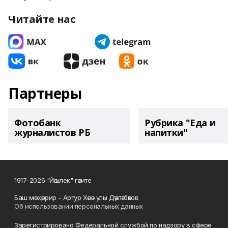
Читайте нас
Партнеры
Фотобанк
Рубрика "Еда и
журналистов РБ
напитки"
1917-2026 "Йәшлек" гәзите
Баш мөхәррир - Артур Хәсән улы Дәүләтбәков
Об использовании персональных данных
Зарегистрировано Федеральной службой по надзору в сфере