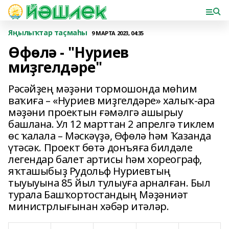
Яңылыҡтар таҫмаһы
9 МАРТА 2023, 04:35
Өфөлә - "Нуриев
миҙгелдәре"
Рәсәйҙең мәҙәни тормошонда мөһим
ваҡиға – «Нуриев миҙгелдәре» халыҡ-ара
мәҙәни проектын ғәмәлгә ашырыу
башлана. Ул 12 марттан 2 апрелгә тиклем
өс ҡалала – Мәскәүҙә, Өфөлә һәм Ҡазанда
үтәсәк. Проект бөтә донъяға билдәле
легендар балет артисы һәм хореограф,
яҡташыбыҙ Рудольф Нуриевтың
тыуыуына 85 йыл тулыуға арналған. Был
турала Башҡортостандың Мәҙәниәт
министрлығынан хәбәр итәләр.