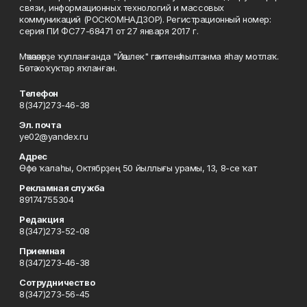
связи, информационных технологий и массовых
коммуникаций (РОСКОМНАДЗОР). Регистрационный номер:
серия ПИ ФС77-68471 от 27 января 2017 г.
Мәҡәләләрҙе ҡулланғанда "Йәшлек" гәзитенә һылтанма яһау мотлаҡ.
Бөтә хоҡуҡтар яҡланған.
Телефон
8(347)273-46-38
Эл. почта
ye02@yandex.ru
Адрес
Өфө ҡалаһы, Октябрҙең 50 йыллығы урамы, 13, 8-се ҡат
Рекламная служба
89174755304
Редакция
8(347)273-52-08
Приемная
8(347)273-46-38
Сотрудничество
8(347)273-56-45