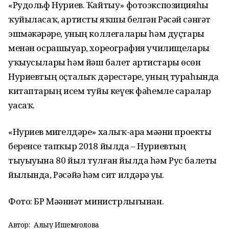
«Рудольф Нуриев. Ҡайтыу» фотоэкспозицияһы
ҡуйыласаҡ, артисты яҡшы белгән Рәсәй сәнғәт
эшмәкәрҙәре, уның коллегалары һәм дуҫтары
менән осрашыуҙар, хореография училищелары
уҡыусылары һәм йәш балет артистары өсөн
Нуриевтың оҫталыҡ дәрестәре, уның тураһында
китаптарҙың исем туйы кеүек фәһемле саралар
уҙасаҡ.
«Нуриев миҙгелдәре» халыҡ-ара мәҙәни проекты
беренсе тапҡыр 2018 йылда – Нуриевтың
тыуыуына 80 йыл тулған йылда һәм Рус балеты
йылында, Рәсәйҙә һәм сит илдәрҙә уҙҙы.
Фото: БР Мәҙәниәт министрлығынан.
Автор:
Алһыу Ишемғолова