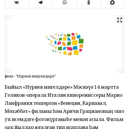
Өфөлә - "Нуриев миҙгелдәре"
Быйыл «Нуриев миҙгелдәре» Мәскәүҙә 14 мартта
Геликон-операла Италия кинорежиссеры Марио
Ланфранки төшөргән «Венеция, Карнавал,
Мөхәббәт» фильмы һәм Аричи Грацианоның ошо
уҡ исемдәге фотокүргәҙмәһе менән асыла. Фильм
оҙаҡ йылдар юғалған тип иҫәпләнә һәм