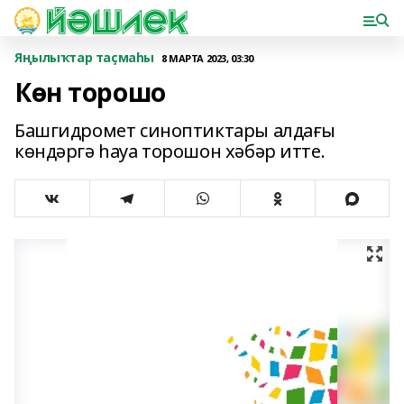
Яңылыҡтар таҫмаһы
8 МАРТА 2023, 03:30
Көн торошо
Башгидромет синоптиктары алдағы
көндәргә һауа торошон хәбәр итте.