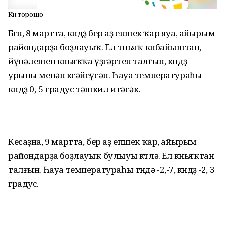
Көн торошо
Бөгөн, 8 мартта, көндөҙ бер аҙ епшек ҡар яуа, айырым
райондарҙа боҙлауыҡ. Ел төньяҡ-көнбайыштан,
йүнәлешен көньяҡҡа үҙгәртеп талғын, көндөҙ
урыны менән көсәйеүсән. Һауа температураһы
көндөҙ 0,-5 градус тәшкил итәсәк.
Кесаҙна, 9 мартта, бер аҙ епшек ҡар, айырым
райондарҙа боҙлауыҡ булыуы көтөлә. Ел көньяҡтан
талғын. Һауа температураһы төндә -2,-7, көндөҙ -2, 3
градус.