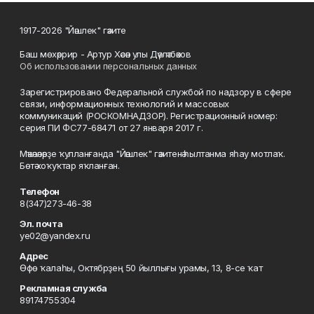
1917-2026 "Йәшлек" гәзите
Баш мөхәррир - Артур Хәсән улы Дәүләтбәков
Об использовании персональных данных
Зарегистрировано Федеральной службой по надзору в сфере
связи, информационных технологий и массовых
коммуникаций (РОСКОМНАДЗОР). Регистрационный номер:
серия ПИ ФС77-68471 от 27 января 2017 г.
Мәҡәләләрҙе ҡулланғанда "Йәшлек" гәзитенә һылтанма яһау мотлаҡ.
Бөтә хоҡуҡтар яҡланған.
Телефон
8(347)273-46-38
Эл. почта
ye02@yandex.ru
Адрес
Өфө ҡалаһы, Октябрҙең 50 йыллығы урамы, 13, 8-се ҡат
Рекламная служба
89174755304