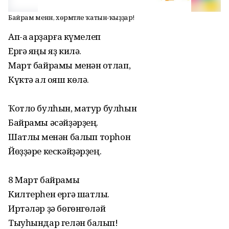
Байрам менән, хөрмәтле ҡатын-ҡыҙҙар!
Ап-аҡ ҡарҙарға күмелеп
Ергә яңы яҙ килә.
Март байрамы менән ҡотлап,
Күктә ал ҡояш көлә.
Ҡотло булһын, матур булһын
Байрамы әсәйҙәрҙең.
Шатлыҡ менән балҡып торһон
Йөҙҙәре кескәйҙәрҙең.
8 Март байрамы
Килтерһен ергә шатлыҡ.
Иртәләр ҙә бөгөнгөләй
Тыуһындар гелән балҡып!