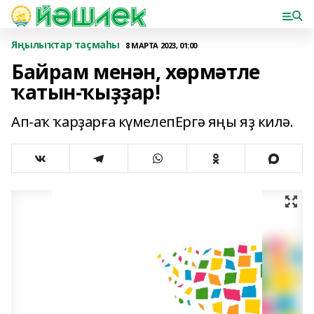
Яңылыҡтар таҫмаһы
8 МАРТА 2023, 01:00
Байрам менән, хөрмәтле
ҡатын-ҡыҙҙар!
Ап-аҡ ҡарҙарға күмелепЕргә яңы яҙ килә.