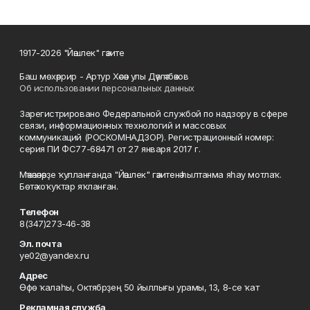
1917-2026 "Йәшлек" гәзите
Баш мөхәррир - Артур Хәсән улы Дәүләтбәков
Об использовании персональных данных
Зарегистрировано Федеральной службой по надзору в сфере
связи, информационных технологий и массовых
коммуникаций (РОСКОМНАДЗОР). Регистрационный номер:
серия ПИ ФС77-68471 от 27 января 2017 г.
Мәҡәләләрҙе ҡулланғанда "Йәшлек" гәзитенә һылтанма яһау мотлаҡ.
Бөтә хоҡуҡтар яҡланған.
Телефон
8(347)273-46-38
Эл. почта
ye02@yandex.ru
Адрес
Өфө ҡалаһы, Октябрҙең 50 йыллығы урамы, 13, 8-се ҡат
Рекламная служба