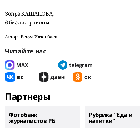
Зөһрә КАШАПОВА,
Әбйәлил районы
Автор:
Рөстәм Илтенбаев
Читайте нас
Партнеры
Фотобанк
Рубрика "Еда и
журналистов РБ
напитки"