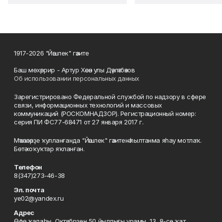
1917-2026 "Йәшлек" гәзите
Баш мөхәррир - Артур Хәсән улы Дәүләтбәков
Об использовании персональных данных
Зарегистрировано Федеральной службой по надзору в сфере
связи, информационных технологий и массовых
коммуникаций (РОСКОМНАДЗОР). Регистрационный номер:
серия ПИ ФС77-68471 от 27 января 2017 г.
Мәҡәләләрҙе ҡулланғанда "Йәшлек" гәзитенә һылтанма яһау мотлаҡ.
Бөтә хоҡуҡтар яҡланған.
Телефон
8(347)273-46-38
Эл. почта
ye02@yandex.ru
Адрес
Өфө ҡалаһы, Октябрҙең 50 йыллығы урамы, 13, 8-се ҡат