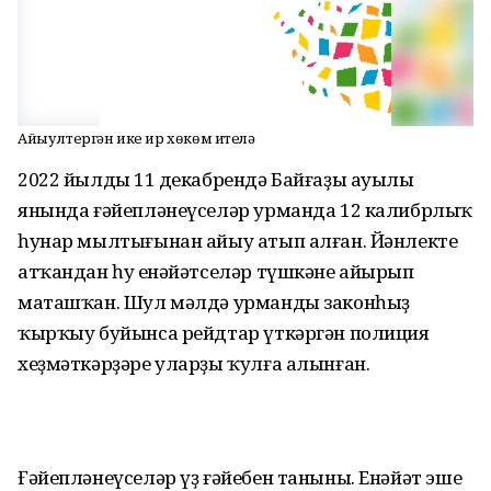
Айыу үлтергән ике ир хөкөм ителә
2022 йылдың 11 декабрендә Байғаҙы ауылы
янында ғәйепләнеүселәр урманда 12 калибрлыҡ
һунар мылтығынан айыу атып алған. Йәнлекте
атҡандан һуң енәйәтселәр түшкәне айырып
маташҡан. Шул мәлдә урманды законһыҙ
ҡырҡыу буйынса рейдтар үткәргән полиция
хеҙмәткәрҙәре уларҙы ҡулға алынған.
Ғәйепләнеүселәр үҙ ғәйебен таныны. Енәйәт эше