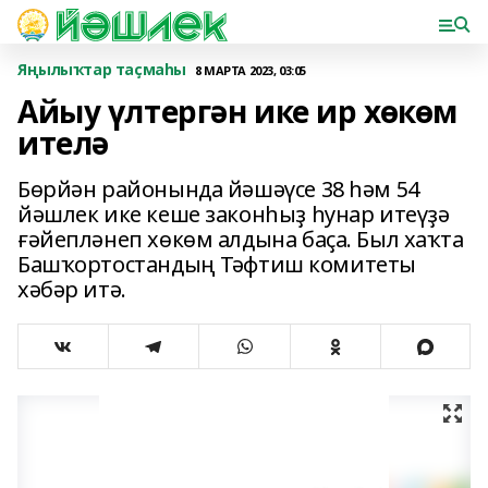
Яңылыҡтар таҫмаһы
8 МАРТА 2023, 03:05
Айыу үлтергән ике ир хөкөм
ителә
Бөрйән районында йәшәүсе 38 һәм 54
йәшлек ике кеше законһыҙ һунар итеүҙә
ғәйепләнеп хөкөм алдына баҫа. Был хаҡта
Башҡортостандың Тәфтиш комитеты
хәбәр итә.