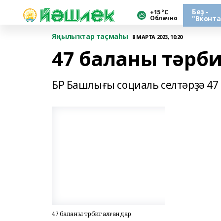
Беҙ -
+15 °С
Облачно
"Вконта
Яңылыҡтар таҫмаһы
8 МАРТА 2023, 10:20
47 баланы тәрби
БР Башлығы социаль селтәрҙә 47
47 баланы тәрбиәгә алғандар