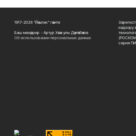
1917-2026 "Йәшлек" гәзите
Зарегист
надзору 
Баш мөхәррир - Артур Хәсән улы Дәүләтбәков
технолог
Об использовании персональных данных
(РОСКОМ
серия ПИ