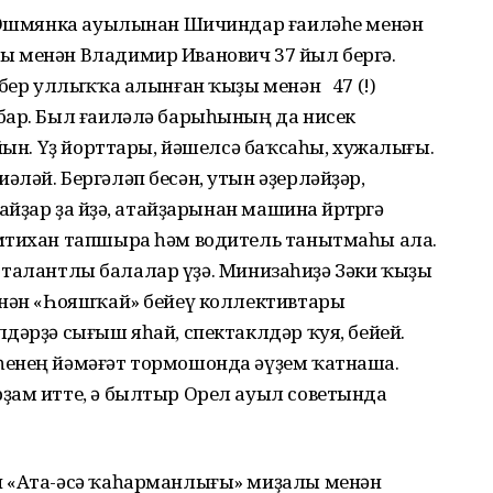
ң Ошмянка ауылынан Шичиндар ғаиләһе менән
 менән Владимир Иванович 37 йыл бергә.
 бер уллыҡҡа алынған ҡыҙы менән 47 (!)
бар. Был ғаиләлә барыһының да нисек
ыйын. Үҙ йорттары, йәшелсә баҡсаһы, хужалығы.
ләй. Бергәләп бесән, утын әҙерләйҙәр,
йҙар ҙа өйҙә, атайҙарынан машина йөрөтөргә
мтихан тапшыра һәм водитель танытмаһы ала.
ә - талантлы балалар үҙә. Минизаһиҙә Зәки ҡыҙы
енән «Һояшҡай» бейеү коллективтары
дәрҙә сығыш яһай, спектаклдәр ҡуя, бейей.
һенең йәмәғәт тормошонда әүҙем ҡатнаша.
ҙам итте, ә былтыр Орел ауыл советында
н «Ата-әсә ҡаһарманлығы» миҙалы менән