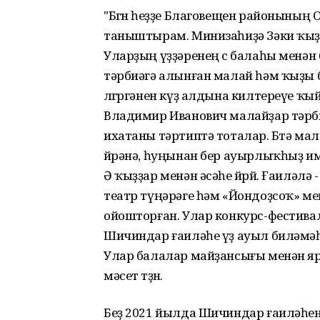
"Бөгөн һеҙҙе Благовещен районыны
таныштырам. Минизаһиҙә Зәки ҡыҙы
Уларҙың үҙҙәренең өс балаһы менән
тәрбиәгә алынған малай һәм ҡыҙы 
өлгөргәнен күҙ алдына килтереүе ҡ
Владимир Иванович малайҙар тәрбиә
ихатаны тәртиптә тоталар. Бөтә мала
өйрәнә, һуңынан бер ауырлыҡһыҙ и
Ә ҡыҙҙар менән әсәһе йөрөй. Ғаиләл
театр түңәрәге һәм «Йондоҙсоҡ» м
ойошторған. Улар конкурс-фестивал
Шичиндар ғаиләһе үҙ ауыл биләмә
Улар балалар майҙансығы менән яр
мәсет төҙөнө.
Беҙ 2021 йылда Шичиндар ғаиләһе