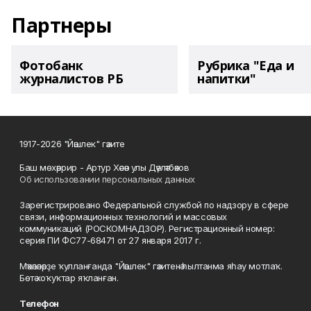
Партнеры
Фотобанк
Рубрика "Еда и
журналистов РБ
напитки"
1917-2026 "Йәшлек" гәзите
Баш мөхәррир - Артур Хәсән улы Дәүләтбәков
Об использовании персональных данных
Зарегистрировано Федеральной службой по надзору в сфере
связи, информационных технологий и массовых
коммуникаций (РОСКОМНАДЗОР). Регистрационный номер:
серия ПИ ФС77-68471 от 27 января 2017 г.
Мәҡәләләрҙе ҡулланғанда "Йәшлек" гәзитенә һылтанма яһау мотлаҡ.
Бөтә хоҡуҡтар яҡланған.
Телефон