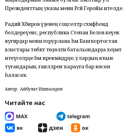
Президенттың указы менән Рәсәй Геройы ителде.
Радий Хәбиров үҙенең соцселтәр сәхифәһендә
белдереүенсә, республика Степан Белов кеүек
яугирҙар менән ғорурлана һәм Башҡортостан
властары төбәктә төҙөлгән батальондарҙа хеҙмәт
итеүселәрҙе һәм ирекмәндәрҙе, уларҙың яҡын-
туғандарын, ғаиләләрен ҡарауға бар көсөн
һаласаҡ.
Автор:
Айбулат Ишназаров
Читайте нас