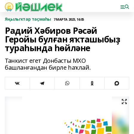
Яңылыҡтар таҫмаһы
7 МАРТА 2023, 16:05
Радий Хәбиров Рәсәй
Геройы булған яҡташыбыҙ
тураһында һөйләне
Танкист егет Донбасты МХО
башланғандан бирле һаҡлай.