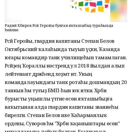
Радий Хәбиров Рәсәй Геройы булған яҡташыбыҙ тураһында
һөйләне
Рәсәй Геройы, гвардия капитаны Степан Белов
Октябрьский ҡалаһында тыуып үҫкән, Ҡазанда
юғары командир танк училищеһын тамамлаған.
Рәсәйҙең Ҡораллы көстәрендә ул 2018 йылдан алып
лейтенант дәрәжәһендә хеҙмәт итә. Уның
командалауындағы танк ротаһы дошмандың 20
танкын һәм туғыҙ БМП-һын юҡ иткән. Хәрби
бурысты уңышлы үтәгәне өсөн яҡташыбыҙға
ваҡытынан алда гвардия капитаны званиеһы
бирелгән. Степан Белов ике Ҡаһарманлыҡ
ордены, Суворов һәм "Хәрби ҡаҙаныштары өсөн"
миҙалдарына лайыҡ булған. Былтыр ул