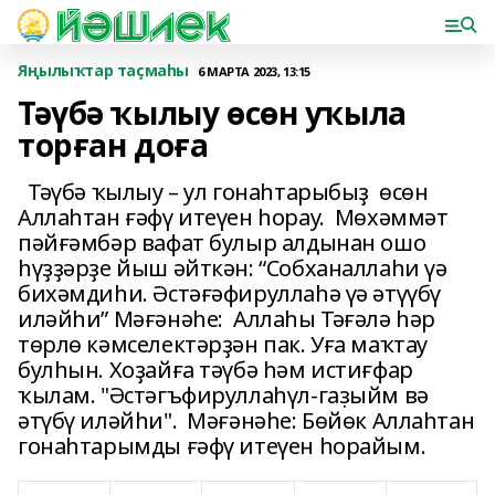
Яңылыҡтар таҫмаһы
6 МАРТА 2023, 13:15
Тәүбә ҡылыу өсөн уҡыла
торған доға
Тәүбә ҡылыу – ул гонаһтарыбыҙ өсөн
Аллаһтан ғәфү итеүен һорау. Мөхәммәт
пәйғәмбәр вафат булыр алдынан ошо
һүҙҙәрҙе йыш әйткән: “Собханаллаһи үә
бихәмдиһи. Әстәғәфируллаһә үә әтүүбү
иләйһи” Мәғәнәһе: Аллаһы Тәғәлә һәр
төрлө кәмселектәрҙән пак. Уға маҡтау
булһын. Хоҙайға тәүбә һәм истиғфар
ҡылам. "Әстәгъфируллаһүл-газ̣ыйм вә
әтүбү иләйһи". Мәғәнәһе: Бөйөк Аллаһтан
гонаһтарымды ғәфү итеүен һорайым.