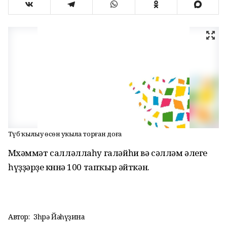
Тәүбә ҡылыу өсөн уҡыла торған доға
Мөхәммәт салләллаһу галәйһи вә сәлләм әлеге
һүҙҙәрҙе көнөнә 100 тапҡыр әйткән.
Автор:
Зөһрә Йәһүҙина