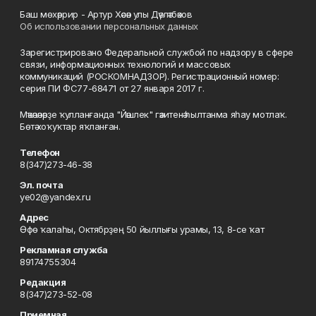
Баш мөхәррир - Артур Хәсән улы Дәүләтбәков
Об использовании персональных данных
Зарегистрировано Федеральной службой по надзору в сфере
связи, информационных технологий и массовых
коммуникаций (РОСКОМНАДЗОР). Регистрационный номер:
серия ПИ ФС77-68471 от 27 января 2017 г.
Мәҡәләләрҙе ҡулланғанда "Йәшлек" гәзитенә һылтанма яһау мотлаҡ.
Бөтә хоҡуҡтар яҡланған.
Телефон
8(347)273-46-38
Эл. почта
ye02@yandex.ru
Адрес
Өфө ҡалаһы, Октябрҙең 50 йыллығы урамы, 13, 8-се ҡат
Рекламная служба
89174755304
Редакция
8(347)273-52-08
Приемная