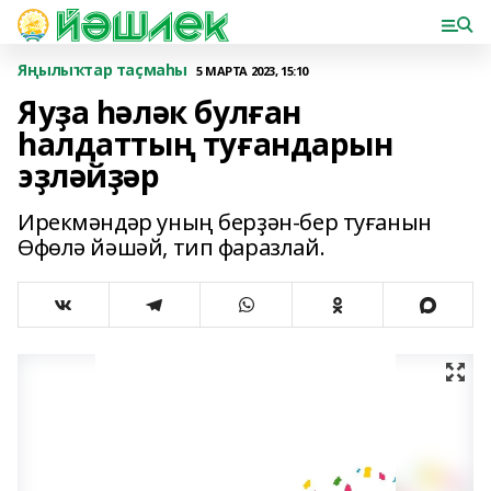
Яңылыҡтар таҫмаһы
5 МАРТА 2023, 15:10
Яуҙа һәләк булған
һалдаттың туғандарын
эҙләйҙәр
Ирекмәндәр уның берҙән-бер туғанын
Өфөлә йәшәй, тип фаразлай.