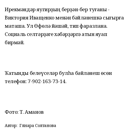
Ирекмәндәр яугирҙың берҙән-бер туғаны -
Виктория Иващенко менән бәйләнешкә сығырға
маташа. Ул Өфөлә йәшәй, тип фаразлана.
Социаль селтәрҙәге хәбәрҙәргә ҡатын яуап
бирмәй.
Ҡатынды белеүселәр булһа бәйләнеш өсөн
телефон: 7-902-163-73-14.
Фото: Т. Аманов
Автор:
Гөлнара Солтанова