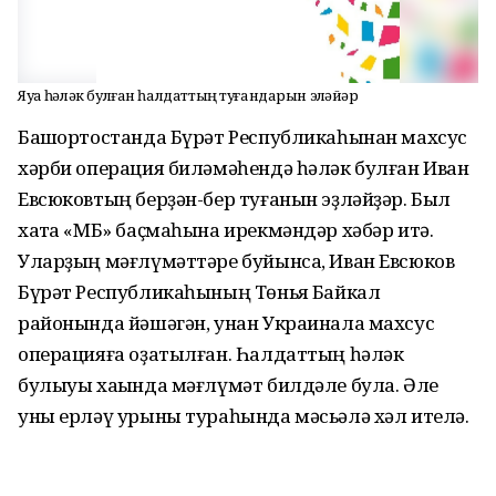
Яуҙа һәләк булған һалдаттың туғандарын эҙләйҙәр
Башҡортостанда Бүрәт Республикаһынан махсус
хәрби операция биләмәһендә һәләк булған Иван
Евсюковтың берҙән-бер туғанын эҙләйҙәр. Был
хаҡта «МБ» баҫмаһына ирекмәндәр хәбәр итә.
Уларҙың мәғлүмәттәре буйынса, Иван Евсюков
Бүрәт Республикаһының Төньяҡ Байкал
районында йәшәгән, унан Украинала махсус
операцияға оҙатылған. Һалдаттың һәләк
булыуы хаҡында мәғлүмәт билдәле була. Әле
уны ерләү урыны тураһында мәсьәлә хәл ителә.