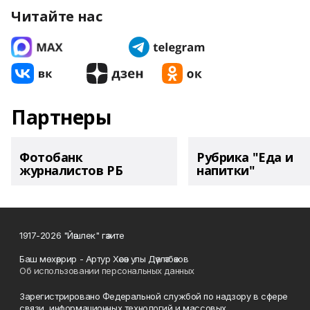
Читайте нас
Партнеры
Фотобанк
Рубрика "Еда и
журналистов РБ
напитки"
1917-2026 "Йәшлек" гәзите
Баш мөхәррир - Артур Хәсән улы Дәүләтбәков
Об использовании персональных данных
Зарегистрировано Федеральной службой по надзору в сфере
связи, информационных технологий и массовых