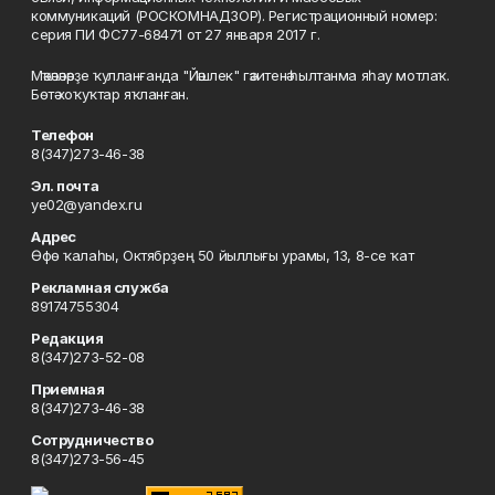
коммуникаций (РОСКОМНАДЗОР). Регистрационный номер:
серия ПИ ФС77-68471 от 27 января 2017 г.
Мәҡәләләрҙе ҡулланғанда "Йәшлек" гәзитенә һылтанма яһау мотлаҡ.
Бөтә хоҡуҡтар яҡланған.
Телефон
8(347)273-46-38
Эл. почта
ye02@yandex.ru
Адрес
Өфө ҡалаһы, Октябрҙең 50 йыллығы урамы, 13, 8-се ҡат
Рекламная служба
89174755304
Редакция
8(347)273-52-08
Приемная
8(347)273-46-38
Сотрудничество
8(347)273-56-45