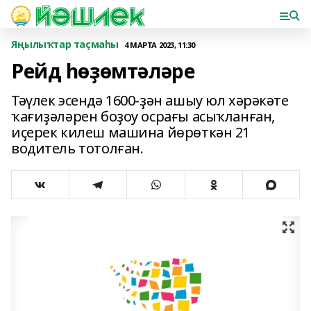
Яңылыҡтар таҫмаһы
4 МАРТА 2023, 11:30
Рейд һөҙөмтәләре
Тәүлек эсендә 1600-ҙән ашыу юл хәрәкәте
ҡағиҙәләрен боҙоу осрағы асыҡланған,
иҫерек килеш машина йөрөткән 21
водитель тотолған.