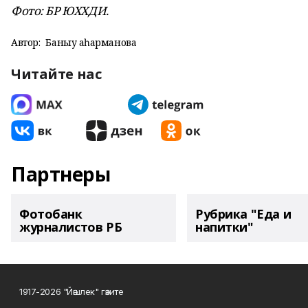
Фото: БР ЮХХДИ.
Автор:
Баныу Ҡаһарманова
Читайте нас
Партнеры
Фотобанк
Рубрика "Еда и
журналистов РБ
напитки"
1917-2026 "Йәшлек" гәзите