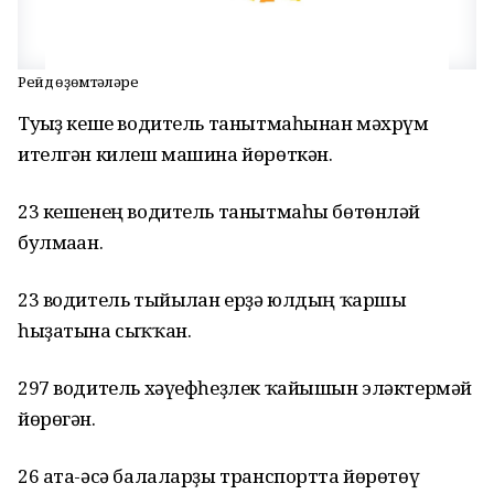
Рейд һөҙөмтәләре
Туғыҙ кеше водитель танытмаһынан мәхрүм
ителгән килеш машина йөрөткән.
23 кешенең водитель танытмаһы бөтөнләй
булмаған.
23 водитель тыйылған ерҙә юлдың ҡаршы
һыҙатына сыҡҡан.
297 водитель хәүефһеҙлек ҡайышын эләктермәй
йөрөгән.
26 ата-әсә балаларҙы транспортта йөрөтөү