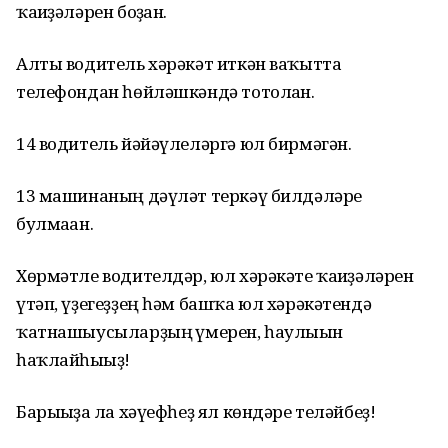
ҡағиҙәләрен боҙған.
Алты водитель хәрәкәт иткән ваҡытта
телефондан һөйләшкәндә тотолған.
14 водитель йәйәүлеләргә юл бирмәгән.
13 машинаның дәүләт теркәү билдәләре
булмаған.
Хөрмәтле водителдәр, юл хәрәкәте ҡағиҙәләрен
үтәп, үҙегеҙҙең һәм башҡа юл хәрәкәтендә
ҡатнашыусыларҙың ғүмерен, һаулығын
һаҡлайһығыҙ!
Барығыҙға ла хәүефһеҙ ял көндәре теләйбеҙ!