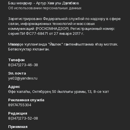
Баш мөхәррир - Артур Хәсән улы Дәүләтбәков
Об использовании персональных данных
Зарегистрировано Федеральной службой по надзору в сфере
связи, информационных технологий и массовых
коммуникаций (РОСКОМНАДЗОР). Регистрационный номер:
серия ПИ ФС77-68471 от 27 января 2017 г.
Мәҡәләләрҙе ҡулланғанда "Йәшлек" гәзитенә һылтанма яһау мотлаҡ.
Бөтә хоҡуҡтар яҡланған.
Телефон
8(347)273-46-38
Эл. почта
ye02@yandex.ru
Адрес
Өфө ҡалаһы, Октябрҙең 50 йыллығы урамы, 13, 8-се ҡат
Рекламная служба
89174755304
Редакция
8(347)273-52-08
Приемная