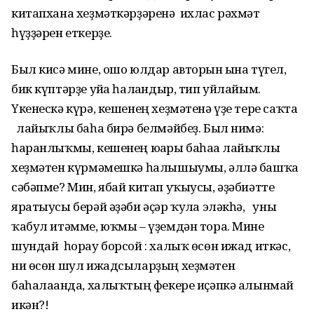
китапхана хеҙмәткәрҙәренә ихлас рәхмәт
һүҙҙәрен еткерҙе.
Был кисә мине, ошо юлдар авторын ғына түгел,
бик күптәрҙе уйға һалғандыр, тип уйлайым.
Үкенескә күрә, кешенең хеҙмәтенә үҙе тере саҡта
лайыҡлы баһа бирә белмәйбеҙ. Был нимә:
һаранлыҡмы, кешенең юғары баһаға лайыҡлы
хеҙмәтен күрмәмешкә һалышыумы, әллә башҡа
сәбәпме? Мин, ябай китап уҡыусы, әҙәбиәтте
яратыусы берәй әҙәби әҫәр ҡулға эләкһә, уны
ҡабул итәмме, юҡмы – үҙемдән тора. Мине
шундай һорау борсой : халыҡ өсөн ижад иткәс,
ни өсөн шул ижадсыларҙың хеҙмәтен
баһалағанда, халыҡтың фекере иҫәпкә алынмай
икән?!