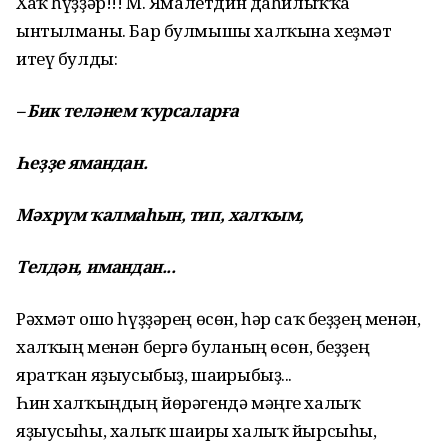
Хаҡ һүҙҙәр!!! М. Ямалетдин даһилыҡҡа
ынтылманы. Бар булмышы халҡына хеҙмәт
итеү булды:
– Бик теләнем ҡурсаларға
Һеҙҙе ямандан.
Мәхрүм ҡалмаһын, тип, халҡым,
Телдән, имандан...
Рәхмәт ошо һүҙҙәрең өсөн, һәр саҡ беҙҙең менән,
халҡың менән бергә булғаның өсөн, беҙҙең
яратҡан яҙыусыбыҙ, шағирыбыҙ...
Һин халҡыңдың йөрәгендә мәңге халыҡ
яҙыусыһы, халыҡ шағиры халыҡ йырсыһы,