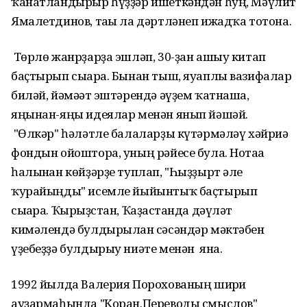
ҡанатландырыр һүҙҙәр ишеткәндән һуң, Мәүлит
Ямалетдинов, тағы ла дәртләнеп ижадҡа тотона.
Төрлө жанрҙарҙа эшләп, 30-ҙан ашыу китап
баҫтырып сығара. Бынан тыш, яуаплы вазифалар
биләй, йәмәғәт эштәрендә әүҙем ҡатнаша,
яңынан-яңы идеялар менән янып йәшәй.
"Өлкәр" һәләтле балаларҙы күтәрмәләү хәйриә
фондын ойоштора, уның рәйесе була. Нотаға
һалынған көйҙәрҙе туплап, "Һыҙҙырт әле
ҡурайыңды" исемле йыйынтыҡ баҫтырып
сығара. Ҡырғыҙстан, Ҡаҙағстанда дәүләт
кимәлендә булдырылған сәсәндәр мәктәбен
үҙебеҙҙә булдырыу ниәте менән яна.
1992 йылда Валерия Порохованың шиғри
ауҙармаһында "Коран.Переводы смыслов"