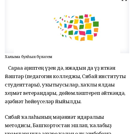
Халҡыма булһын бүләгем
Сараға әҙиптең үҙен дә, ижадын да үҙ иткән
йәштәр (педагогия колледжы, Сибай институты
студенттары), уҡытыусылар, хаҡлы ялдағы
хеҙмәт ветерандары, дөйөмләштереп әйткәндә,
әҙәбиәт һөйөүселәр йыйылды.
Сибай ҡалаһының мәҙәниәт идаралығы
методисы, Башҡортостан эшләп, ҡалабыҙ
урамдарында эҙҙәре ҡалған олуғ әҙибебеҙгә