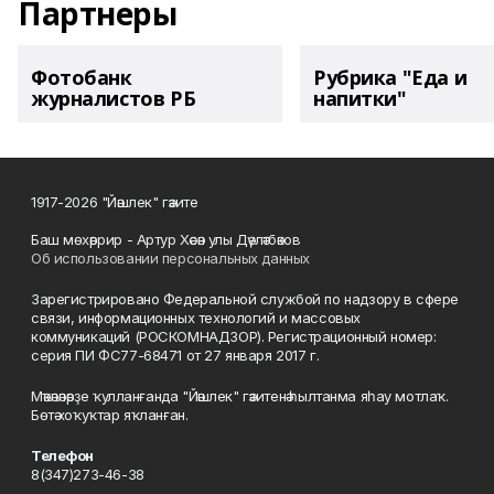
Партнеры
Фотобанк
Рубрика "Еда и
журналистов РБ
напитки"
1917-2026 "Йәшлек" гәзите
Баш мөхәррир - Артур Хәсән улы Дәүләтбәков
Об использовании персональных данных
Зарегистрировано Федеральной службой по надзору в сфере
связи, информационных технологий и массовых
коммуникаций (РОСКОМНАДЗОР). Регистрационный номер:
серия ПИ ФС77-68471 от 27 января 2017 г.
Мәҡәләләрҙе ҡулланғанда "Йәшлек" гәзитенә һылтанма яһау мотлаҡ.
Бөтә хоҡуҡтар яҡланған.
Телефон
8(347)273-46-38