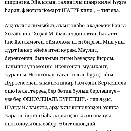
шиғриәткә. Эйе, ысын, талантлы шағир килә! Һүҙгә
һаран, фекергә йомарт ШАҒИР килә", – тип яҙа.
Арҙаҡлы ғалимыбыҙ, аҡыл эйәһе, академик Ғайса
Хөсәйенов: "Хоҙай М. Ямалетдиновтан һәләтте
һис йәлләмәгән, өймәләмә итеп биргән. Мин уны
дүрт һөнәр эйәһе итеп күрәм. Мәүлит,
беренсенән, бынамын тигән һәүәҫкәр йырсы.
Тауышы үтә моңло. Икенсенән, музыкант,
ҡурайсы. Өсөнсөнән, сәсән телле һүҙ оҫтаһы.
Дүртенсенән, заманса шағир һәм әҙип. Бер кешелә
ошо һәләттәрҙең бер бөтөн булып берләшеүе –
үҙе бер ФЕНОМЕНАЛЬ КҮРЕНЕШ", - тип яҙҙы.
Шундай аҡыллы, арҙаҡлы кешеләрҙең әҙипкә
ҡарата биргән баһалары иҫәпкә алынмауы,
онотолоуы бик сәйер. Ә бит ошондай