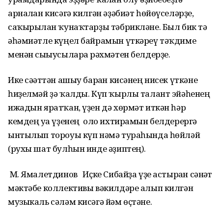
арналған кисәгә килгән әҙәбиәт һөйөүселәрҙе,
саҡырылған ҡунаҡтарҙы тәбрикләне. Был бик тә
әһәмиәтле күңел байрамын үткәреү тәҡдиме
менән сығыусыларға рәхмәтен белдерҙе.
Ике сәғәттән ашыу барған кисәнең нисек үткәне
һиҙелмәй ҙә ҡалды. Күп ҡырлы талант эйәһенең
ижадын яратҡан, үҙен дә хөрмәт иткән һәр
кемдең уға үҙенең оло ихтирамын белдерергә
ынтылып тороуы күп нәмә тураһында һөйләй
(рухы шат булһын инде әҙиптең).
М. Ямалетдинов Иҫке Сибайҙа үҙе астырған сәнғәт
мәктәбе коллективы вәкилдәре алып килгән
музыкаль сәләм кисәгә йәм өҫтәне.