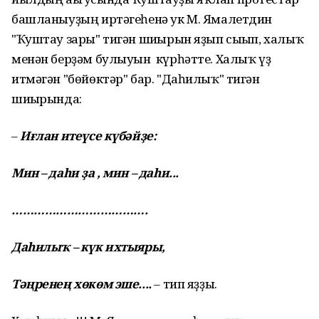
башланыуҙың иртәгеһенә ук М. Ямалетдин
"Ҡуштау зары" тигән шиғырын яҙып сығып, халыҡ
менән берҙәм булыуын күрһәтте. Халыҡ үҙ
итмәгән "бөйөктәр" бар. "Даһилыҡ" тигән
шиғырында:
–
Иғлан итеүсе күбәйҙе:
Мин – даһи ҙа , мин – даһи...
……………………………….
Даһилыҡ – күк ихтыяры,
Тәңренең хөкөм эше....
– тип яҙҙы.