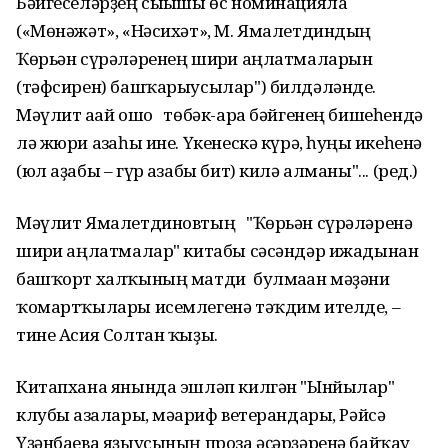
Бәйгеселәрҙең сығышы өс номинацияла
(«Мөнәжәт», «Нәсихәт», М. Ямалетдиндың
Ҡөрьән сүрәләренең шиғри аңлатмаларын
(тәфсирен) башҡарыусылар") билдәләнде.
Мәүлит ағай ошо төбәк-ара бәйгенең бишеһендә
лә жюри ағзаһы ине. Үкенескә күрә, һуңғы икеһенә
(юл аҙабы – гүр ғазабы бит) килә алманы"... (ред.)
Мәүлит Ямалетдиновтың "Ҡөрьән сүрәләренә
шиғри аңлатмалар" китабы сәсәндәр ижадынан
башҡорт халҡының матди булмаған мәҙәни
ҡомартҡылары исемлегенә тәҡдим ителде, –
тине Асия Солтан ҡыҙы.
Китапхана янында эшләп килгән "Ынйылар"
клубы ағзалары, мәғариф ветерандары, Рәйсә
Үҙәнбаева яҙыусының проза әҫәрҙәренә байҡау