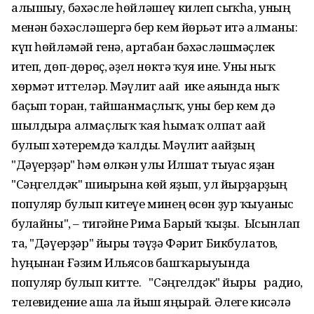
алышыу, бәхәсле һөйләшеү килеп сыҡһа, уның
менән бәхәсләшергә бер кем йөрьәт итә алманы:
күп һөйләмәй генә, артабан бәхәсләшмәҫлек
итеп, дөп-дөрөҫ, ғәҙел нөктә ҡуя ине. Уны ныҡ
хөрмәт иттеләр. Мәүлит ағай ике аяғында ныҡ
баҫып торған, тайшанмаҫлыҡ, уны бер кем дә
шылдыра алмаҫлыҡ ҡая һымаҡ олпат ағай
булып хәтеремдә ҡалды. Мәүлит ағайҙың
"Дәүерҙәр" һәм өлкән улы Илшат тыуғас яҙған
"Сәңгелдәк" шиғырына көй яҙып, ул йырҙарҙың
популяр булып китеүе минең өсөн ҙур ҡыуаныс
булғайны", – тигәйне Рима Барый ҡыҙы. Ысынлап
та, "Дәүерҙәр" йыры тәүҙә Фәрит Бикбулатов,
һуңынан Ғәзим Ильясов башҡарыуында
популяр булып китте. "Сәңгелдәк" йыры радио,
телевидение аша ла йыш яңғырай. Әлеге кисәлә