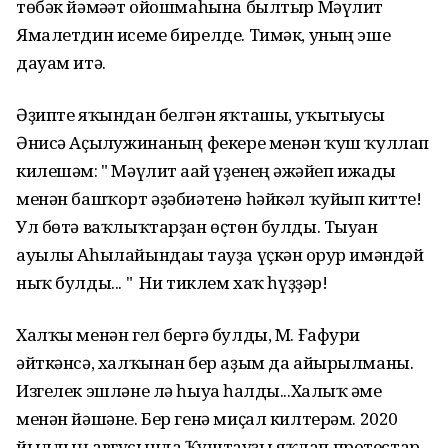
төбәк йәмәғәт ойошмаһына былтыр Мәүлит
Ямалетдин исеме бирелде. Тимәк, уның эше
дауам итә.
Әҙипте яҡындан белгән яҡташы, уҡытыусы
Әнисә Аҫылғужинаның фекере менән ҡуш ҡуллап
килешәм: " Мәүлит ағай үҙенең ғәжәйеп ижады
менән башҡорт әҙәбиәтенә һәйкәл ҡуйып китте!
Ул бөтә ваҡлыҡтарҙан өҫтөн булды. Тыуған
ауылы Аһылайындағы тауҙа үҫкән ғорур имәндәй
ныҡ булды... " Ни тиклем хаҡ һүҙҙәр!
Халҡы менән гел бергә булды, М. Ғафури
әйткәнсә, халҡынан бер аҙым да айырылманы.
Изгелек эшләне лә һыуға һалды...Халыҡ ғәме
менән йәшәне. Бер генә миҫал килтерәм. 2020
йылдың авгусында Ҡуштауҙы яҡлап протестар