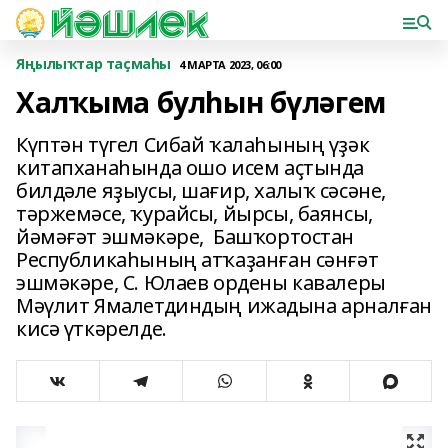
Яңылыҡтар таҫмаһы
4 МАРТА 2023, 06:00
Халҡыма булһын бүләгем
Күптән түгел Сибай ҡалаһының үҙәк
китапханаһында ошо исем аҫтында
билдәле яҙыусы, шағир, халыҡ сәсәне,
тәржемәсе, ҡурайсы, йырсы, баянсы,
йәмәғәт эшмәкәре, Башҡортостан
Республикаһының атҡаҙанған сәнғәт
эшмәкәре, С. Юлаев ордены кавалеры
Мәүлит Ямалетдиндың ижадына арналған
кисә үткәрелде.