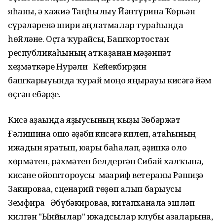
яһаны, ә хажиә Таңһылыу Йәнтүрина Ҡөрьән
сүрәләренә шиғри аңлатмалар тураһында
һөйләне. Оҫта ҡурайсы, Башҡортостан
республикаһының атҡаҙанған мәҙәниәт
хеҙмәткәре Нурғәли Кейекбирҙин
башҡарыуында ҡурай моңо яңғырауы кисәгә йәм
өҫтәп ебәрҙе.
Кисә аҙағында яҙыусының ҡыҙы Зөбәржәт
Ғәлишина ошо әҙәби кисәгә килеп, атаһының
ижадын яратып, юғары баһалап, әҙипкә оло
хөрмәтен, рәхмәтен белдергән Сибай халҡына,
кисәне ойоштороусы мәғариф ветераны Рәшиҙә
Закироваға, сценарий төҙөп алып барыусы
Земфира Әбүбәкироваға, китапханала эшләп
килгән "Ынйылар" ижадсылар клубы ағзаларына,