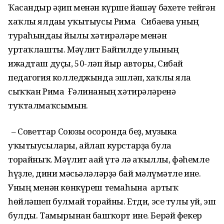
Ҡасандыр әҙип менән күрше йәшәү бәхете тейгән
хаҡлы ялдағы уҡытыусы Рима Сибаева уның
тураһындағы йылы хәтирәләре менән
уртаҡлашты. Мәүлит Байгилде улының
ижадташ дуҫы, 50-ләп йыр авторы, Сибай
педагогия колледжында эшләп, хаҡлы ялға
сыҡҡан Рима Ғәлинаның хәтирәләренә
туҡталмаҡсымын.
– Советтар Союзы осоронда беҙ, музыка
уҡытыусылары, айлап курстарҙа була
торғайныҡ. Мәүлит ағай үтә лә аҡыллы, фәһемле
һүҙле, дини мәсьәләләрҙә бай мәғлүмәтле ине.
Уның менән көнкүреш темаһына артыҡ
һөйләшеп булмай торғайны. Етди, эсе тулы уй, эш
булды. Тамырынан башҡорт ине. Берәй фекер