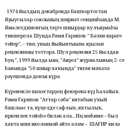
1974 йылдың декабрендә Башҡортостан
Яҙыусылар союзының шиғриәт секцияһында М.
Ямалетдиновтың тәүге шиғырҙар ҡулъяҙмаһы
тикшерелә. Шунда Рәми Ғарипов: " Бәлки кәрәге
тейер", – тип, уның йыйынтығына яҙылған
рецензияны тоттора. Шул рецензия 25 йылдан
һуң ", 1999 йылда ғына, "Ағиҙел" журналының 2- се
һанында "50 шиғыр хаҡында" тигән мәҡәлә
рәүешендә донъя күрә.
Күренекле шәхестәрҙең фекеренә күҙ һалайыҡ.
Рәми Ғарипов: "Аттар саба" китабын уҡый
башлағас та, күңелде сафлыҡ, яҡтылыҡ,
иркенлек тойғоһо биләп ала... Иң мөһиме – был
хаҡта мин икеләнмәй әйтә алам – ШАҒИР килә