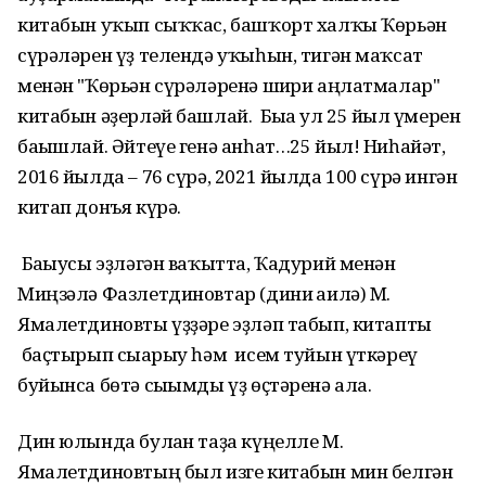
китабын уҡып сыҡҡас, башҡорт халҡы Ҡөрьән
сүрәләрен үҙ телендә уҡыһын, тигән маҡсат
менән "Ҡөрьән сүрәләренә шиғри аңлатмалар"
китабын әҙерләй башлай. Быға ул 25 йыл ғүмерен
бағышлай. Әйтеүе генә анһат…25 йыл! Ниһайәт,
2016 йылда – 76 сүрә, 2021 йылда 100 сүрә ингән
китап донъя күрә.
Бағыусы эҙләгән ваҡытта, Ҡадурий менән
Миңзәлә Фазлетдиновтар (дини ғаилә) М.
Ямалетдиновты үҙҙәре эҙләп табып, китапты
баҫтырып сығарыу һәм исем туйын үткәреү
буйынса бөтә сығымды үҙ өҫтәренә ала.
Дин юлында булған таҙа күңелле М.
Ямалетдиновтың был изге китабын мин белгән