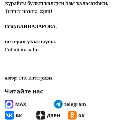
ҡурайсы булып ҡалдың һәм ҡаласаҡһың.
Тыныс йоҡла, әҙип!
Сәғиҙә БАЙНАЗАРОВА,
ветеран уҡытыусы.
Сибай ҡалаһы.
Автор:
РИС Интеграция
Читайте нас