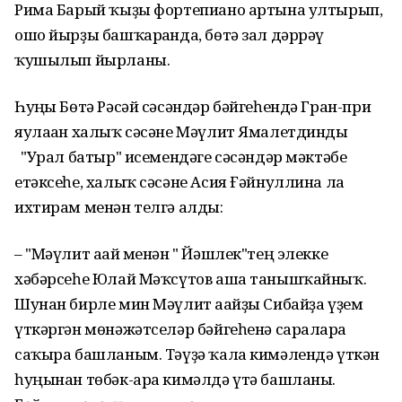
Рима Барый ҡыҙы фортепиано артына ултырып,
ошо йырҙы башҡарғанда, бөтә зал дәррәү
ҡушылып йырланы.
Һуңғы Бөтә Рәсәй сәсәндәр бәйгеһендә Гран-при
яулаған халыҡ сәсәне Мәүлит Ямалетдинды
"Урал батыр" исемендәге сәсәндәр мәктәбе
етәксеһе, халыҡ сәсәне Асия Ғәйнуллина ла
ихтирам менән телгә алды:
– "Мәүлит ағай менән " Йәшлек"тең элекке
хәбәрсеһе Юлай Мәҡсүтов аша танышҡайныҡ.
Шунан бирле мин Мәүлит ағайҙы Сибайҙа үҙем
үткәргән мөнәжәтселәр бәйгеһенә сараларға
саҡыра башланым. Тәүҙә ҡала кимәлендә үткән
һуңынан төбәк-ара кимәлдә үтә башланы.