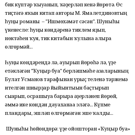
бик күптәр ҡыуанып, ҡәҙерләп кенә йөрөтә. Өс
тиҫтәгә яҡын китап авторы М. Ямалетдиновтың
һуңғы романы – "Ишмөхәмәт сәсән". Шуныһы
үкенесле: һуңғы көндәренә тиклем яҙып,
нөктәһен ҡуя, тик китабын ҡулына алырға
өлгөрмәй...
Һуңғы көндәрендә лә, ауырып йөрөһә лә, үҙе
етәкләгән "Ҡуңыр буға" берләшмәһе ағзаларының
Булат Усманов тарафынан урыҫ теленә тәржемә
ителгән шиғырҙар йыйынтығын баҫтырып
сығарып, осрашыуға барырға әҙерләнеп йөрөй,
әммә ике көндән дауаханаға эләгә... Күпме
пландары, эшләп өлгөрмәгән эше ҡалды...
Шуныһы һөйөндөрә: үҙе ойошторған «Ҡуңыр буға»