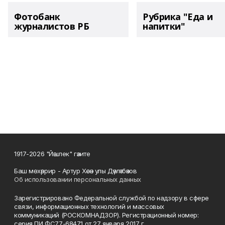
Фотобанк
Рубрика "Еда и
журналистов РБ
напитки"
1917-2026 "Йәшлек" гәзите
Баш мөхәррир - Артур Хәсән улы Дәүләтбәков
Об использовании персональных данных
Зарегистрировано Федеральной службой по надзору в сфере
связи, информационных технологий и массовых
коммуникаций (РОСКОМНАДЗОР). Регистрационный номер:
серия ПИ ФС77-68471 от 27 января 2017 г.