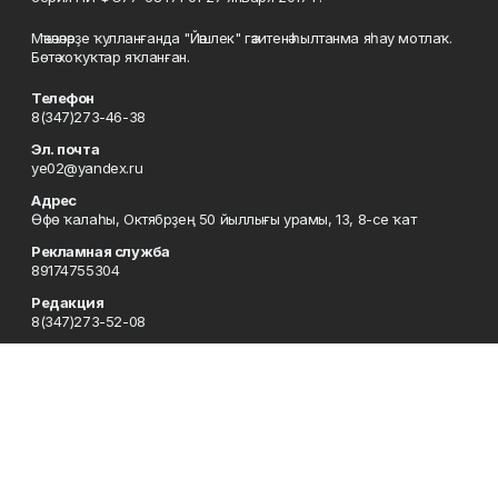
Мәҡәләләрҙе ҡулланғанда "Йәшлек" гәзитенә һылтанма яһау мотлаҡ.
Бөтә хоҡуҡтар яҡланған.
Телефон
8(347)273-46-38
Эл. почта
ye02@yandex.ru
Адрес
Өфө ҡалаһы, Октябрҙең 50 йыллығы урамы, 13, 8-се ҡат
Рекламная служба
89174755304
Редакция
8(347)273-52-08
Приемная
8(347)273-46-38
Сотрудничество
8(347)273-56-45