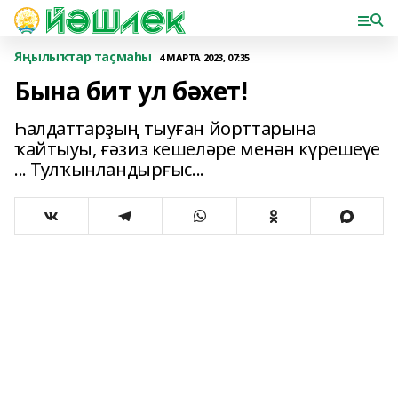
Яңылыҡтар таҫмаһы
4 МАРТА 2023, 07:35
Бына бит ул бәхет!
Һалдаттарҙың тыуған йорттарына
ҡайтыуы, ғәзиз кешеләре менән күрешеүе
... Тулҡынландырғыс...