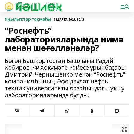
Яңылыҡтар таҫмаһы
3 МАРТА 2023, 10:13
“Роснефть”
лабораторияларында нимә
менән шөғөлләнәләр?
Бөгөн Башҡортостан Башлығы Радий
Хәбиров РФ Хөкүмәте Рәйесе урынбаҫары
Дмитрий Чернышенко менән “Роснефть”
компанияһының Өфө дәүләт нефть
техник университеты базаһындағы уҡыу
лабораторияларында булды.