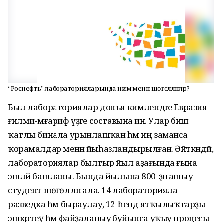
“Роснефть” лабораторияларында нимә менән шөғөлләнәләр?
Был лабораториялар донъя кимәлендәге Евразия
ғилми-мәғариф үҙәге составына инә. Улар биш
ҡатлы бинала урынлашҡан һәм иң заманса
ҡорамалдар менән йыһазландырылған. Әйткәндәй,
лабораториялар былтыр йыл аҙағында ғына
эшләй башланы. Бында йылына 800-ҙән ашыу
студент шөғөлләнә ала. 14 лабораторияла –
разведка һәм быраулау, 12-һендә ятҡылыҡтарҙы
эшкәртеү һәм файҙаланыу буйынса уҡыу процесы