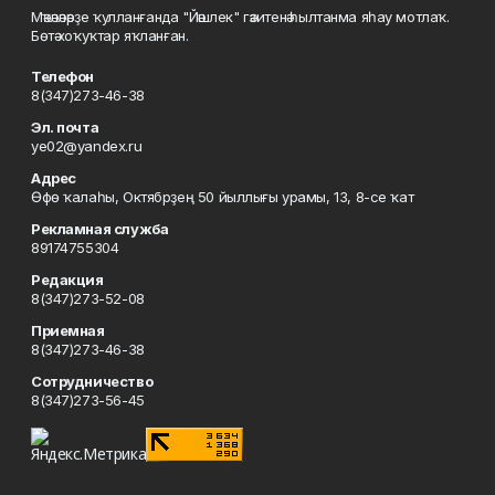
Мәҡәләләрҙе ҡулланғанда "Йәшлек" гәзитенә һылтанма яһау мотлаҡ.
Бөтә хоҡуҡтар яҡланған.
Телефон
8(347)273-46-38
Эл. почта
ye02@yandex.ru
Адрес
Өфө ҡалаһы, Октябрҙең 50 йыллығы урамы, 13, 8-се ҡат
Рекламная служба
89174755304
Редакция
8(347)273-52-08
Приемная
8(347)273-46-38
Сотрудничество
8(347)273-56-45