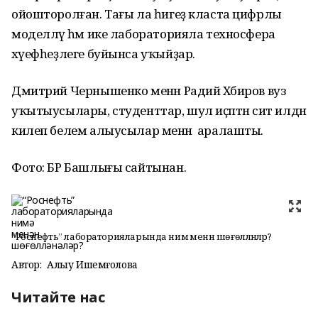
ойошторолған. Тағы ла һигеҙ класта цифрлы
моделләү һәм ике лабораторияла техносфера
хәүефһеҙлеге буйынса уҡыйҙар.
Дмитрий Чернышенко менән Радий Хәбиров вуз
уҡытыусылары, студенттар, шул иҫәптән сит илдән
килеп белем алыусылар менән аралашты.
Фото: БР Башлығы сайтынан.
“Роснефть” лабораторияларында нимә менән шөғөлләнәләр?
Автор:
Алһыу Ишемғолова
Читайте нас