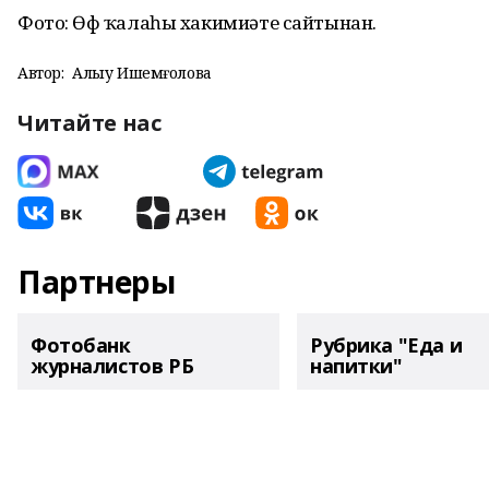
Фото: Өфө ҡалаһы хакимиәте сайтынан.
Автор:
Алһыу Ишемғолова
Читайте нас
Партнеры
Фотобанк
Рубрика "Еда и
журналистов РБ
напитки"