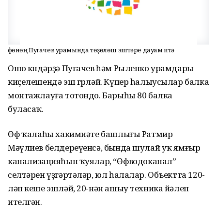
Өфөнөң Пугачев урамында төҙөлөш эштәре дауам итә
Ошо көндәрҙә Пугачев һәм Рыленко урамдары
киҫелешендә эш гөрләй. Күпер һалыусылар балка
монтажлауға тотондо. Барыһы 80 балка
буласаҡ.
Өфө ҡалаһы хакимиәте башлығы Ратмир
Мәүлиев белдереүенсә, бында шулай уҡ ямғыр
канализацияһын ҡуялар, “Өфөводоканал”
селтәрен үҙгәртәләр, юл һалалар. Объектта 120-
ләп кеше эшләй, 20-нән ашыу техника йәлеп
ителгән.