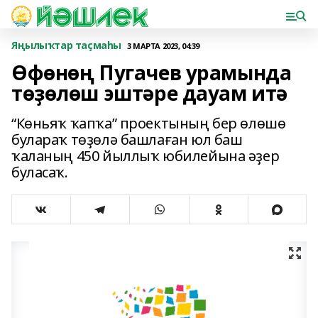
Яңылыҡтар таҫмаһы
3 МАРТА 2023, 04:39
Өфөнөң Пугачев урамында
төҙөлөш эштәре дауам итә
“Көньяҡ ҡапҡа” проектының бер өлөшө
булараҡ төҙөлә башлаған юл баш
ҡаланың 450 йыллыҡ юбилейына әҙер
буласаҡ.