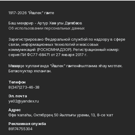
1917-2026 "Йәшлек" гәзите
Баш мөхәррир - Артур Хәсән улы Дәүләтбәков
Об использовании персональных данных
Зарегистрировано Федеральной службой по надзору в сфере
связи, информационных технологий и массовых
коммуникаций (РОСКОМНАДЗОР). Регистрационный номер:
серия ПИ ФС77-68471 от 27 января 2017 г.
Мәҡәләләрҙе ҡулланғанда "Йәшлек" гәзитенә һылтанма яһау мотлаҡ.
Бөтә хоҡуҡтар яҡланған.
Телефон
8(347)273-46-38
Эл. почта
ye02@yandex.ru
Адрес
Өфө ҡалаһы, Октябрҙең 50 йыллығы урамы, 13, 8-се ҡат
Рекламная служба
89174755304